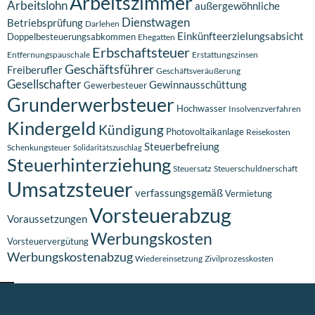
Arbeitszimmer
Arbeitslohn
außergewöhnliche
Dienstwagen
Betriebsprüfung
Darlehen
Einkünfteerzielungsabsicht
Doppelbesteuerungsabkommen
Ehegatten
Erbschaftsteuer
Entfernungspauschale
Erstattungszinsen
Geschäftsführer
Freiberufler
Geschäftsveräußerung
Gesellschafter
Gewinnausschüttung
Gewerbesteuer
Grunderwerbsteuer
Hochwasser
Insolvenzverfahren
Kindergeld
Kündigung
Photovoltaikanlage
Reisekosten
Steuerbefreiung
Schenkungsteuer
Solidaritätszuschlag
Steuerhinterziehung
Steuersatz
Steuerschuldnerschaft
Umsatzsteuer
verfassungsgemäß
Vermietung
Vorsteuerabzug
Voraussetzungen
Werbungskosten
Vorsteuervergütung
Werbungskostenabzug
Wiedereinsetzung
Zivilprozesskosten