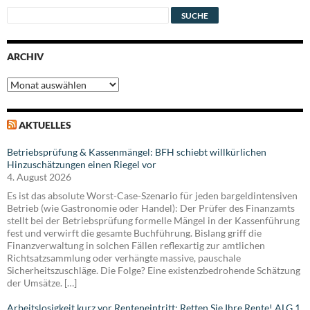
ARCHIV
Archiv
AKTUELLES
Betriebsprüfung & Kassenmängel: BFH schiebt willkürlichen
Hinzuschätzungen einen Riegel vor
4. August 2026
Es ist das absolute Worst-Case-Szenario für jeden bargeldintensiven
Betrieb (wie Gastronomie oder Handel): Der Prüfer des Finanzamts
stellt bei der Betriebsprüfung formelle Mängel in der Kassenführung
fest und verwirft die gesamte Buchführung. Bislang griff die
Finanzverwaltung in solchen Fällen reflexartig zur amtlichen
Richtsatzsammlung oder verhängte massive, pauschale
Sicherheitszuschläge. Die Folge? Eine existenzbedrohende Schätzung
der Umsätze. […]
Arbeitslosigkeit kurz vor Renteneintritt: Retten Sie Ihre Rente! ALG 1