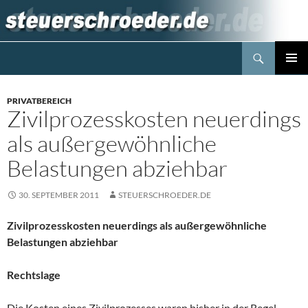
Zum
Inhalt
springen
Suchen
Steuerblog www.steuerschroeder.de
PRIMÄR
MENÜ
PRIVATBEREICH
Zivilprozesskosten neuerdings
als außergewöhnliche
Belastungen abziehbar
30. SEPTEMBER 2011
STEUERSCHROEDER.DE
Zivilprozesskosten neuerdings als außergewöhnliche
Belastungen abziehbar
Rechtslage
Die Kosten eines Zivilprozesses waren bisher in der Regel