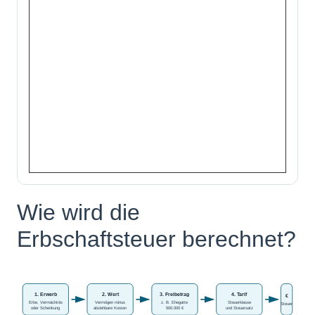
Wie wird die
Erbschaftsteuer berechnet?
1. Erwerb
2. Wert
3. Freibetrag
4. Tarif
€
Erbe, Vermächtnis
Vermögen minus
z. B. Ehegatte
Steuerklasse
Steuer
oder Schenkung
abziehbare Kosten
500.000 €
und Steuersatz