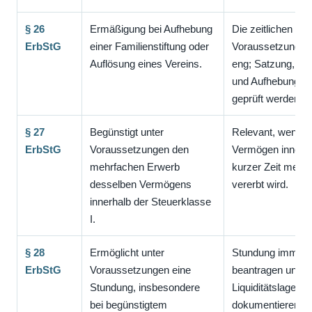
§ 26
Ermäßigung bei Aufhebung
Die zeitlichen
ErbStG
einer Familienstiftung oder
Voraussetzungen
Auflösung eines Vereins.
eng; Satzung, Err
und Aufhebung so
geprüft werden.
§ 27
Begünstigt unter
Relevant, wenn
ErbStG
Voraussetzungen den
Vermögen innerh
mehrfachen Erwerb
kurzer Zeit mehr
desselben Vermögens
vererbt wird.
innerhalb der Steuerklasse
I.
§ 28
Ermöglicht unter
Stundung immer
ErbStG
Voraussetzungen eine
beantragen und
Stundung, insbesondere
Liquiditätslage
bei begünstigtem
dokumentieren; b