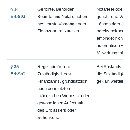
§ 34
Gerichte, Behörden,
Notarielle oder
ErbStG
Beamte und Notare haben
gerichtliche Vorg
bestimmte Vorgänge dem
können dem Fin
Finanzamt mitzuteilen.
bereits bekannt s
entbindet nicht
automatisch von
Mitwirkungspflich
§ 35
Regelt die örtliche
Bei Auslandsbezu
ErbStG
Zuständigkeit des
die Zuständigkeit 
Finanzamts, grundsätzlich
geklärt werden.
nach dem letzten
inländischen Wohnsitz oder
gewöhnlichen Aufenthalt
des Erblassers oder
Schenkers.