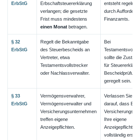
ErbStG
Erbschaftsteuererklärung
entsteht regelmäß
verlangen; die gesetzte
durch Aufforderu
Frist muss mindestens
Finanzamts.
einen Monat
betragen.
§ 32
Regelt die Bekanntgabe
Bei
ErbStG
des Steuerbescheids an
Testamentsvollst
Vertreter, etwa
sollte die Zuständ
Testamentsvollstrecker
für Steuererkläru
oder Nachlassverwalter.
Bescheidprüfung 
geregelt sein.
§ 33
Vermögensverwahrer,
Verlassen Sie sic
ErbStG
Vermögensverwalter und
darauf, dass Ban
Versicherungsunternehmen
Versicherungsan
treffen eigene
Ihre eigene
Anzeigepflichten.
Anzeigepflicht
vollständig erset