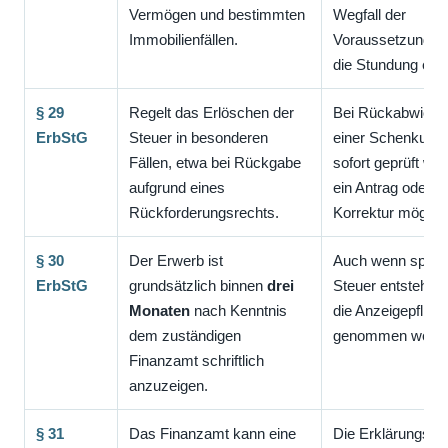
Vermögen und bestimmten
Wegfall der
Immobilienfällen.
Voraussetzungen
die Stundung end
§ 29
Regelt das Erlöschen der
Bei Rückabwickl
ErbStG
Steuer in besonderen
einer Schenkung s
Fällen, etwa bei Rückgabe
sofort geprüft we
aufgrund eines
ein Antrag oder e
Rückforderungsrechts.
Korrektur möglich 
§ 30
Der Erwerb ist
Auch wenn später
ErbStG
grundsätzlich binnen
drei
Steuer entsteht, s
Monaten
nach Kenntnis
die Anzeigepflicht
dem zuständigen
genommen werde
Finanzamt schriftlich
anzuzeigen.
§ 31
Das Finanzamt kann eine
Die Erklärungspfl