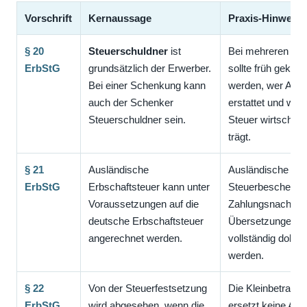
Vorschrift
Kernaussage
Praxis-Hinweis
§ 20
Steuerschuldner
ist
Bei mehreren Bete
ErbStG
grundsätzlich der Erwerber.
sollte früh geklärt
Bei einer Schenkung kann
werden, wer Anze
auch der Schenker
erstattet und wer 
Steuerschuldner sein.
Steuer wirtschaftl
trägt.
§ 21
Ausländische
Ausländische
ErbStG
Erbschaftsteuer kann unter
Steuerbescheide,
Voraussetzungen auf die
Zahlungsnachwei
deutsche Erbschaftsteuer
Übersetzungen so
angerechnet werden.
vollständig dokum
werden.
§ 22
Von der Steuerfestsetzung
Die Kleinbetrags
ErbStG
wird abgesehen, wenn die
ersetzt keine Anz