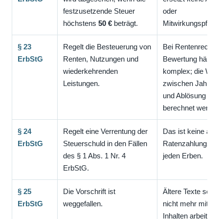
festzusetzende Steuer
oder
höchstens
50 €
beträgt.
Mitwirkungspflich
§ 23
Regelt die Besteuerung von
Bei Rentenrechten
ErbStG
Renten, Nutzungen und
Bewertung häufig
wiederkehrenden
komplex; die Wah
Leistungen.
zwischen Jahres
und Ablösung soll
berechnet werden
§ 24
Regelt eine Verrentung der
Das ist keine all
ErbStG
Steuerschuld in den Fällen
Ratenzahlungsreg
des § 1 Abs. 1 Nr. 4
jeden Erben.
ErbStG.
§ 25
Die Vorschrift ist
Ältere Texte sollte
ErbStG
weggefallen.
nicht mehr mit ve
Inhalten arbeiten.