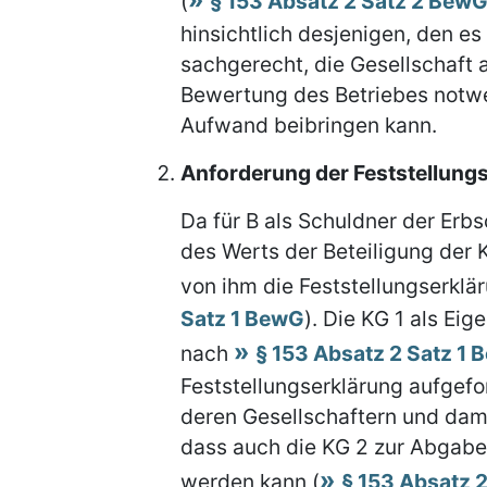
(
§ 153 Absatz 2 Satz 2 Bew
hinsichtlich desjenigen, den es
sachgerecht, die Gesellschaft 
Bewertung des Betriebes not
Aufwand beibringen kann.
Anforderung der Feststellungse
Da für B als Schuldner der Erb
des Werts der Beteiligung der 
von ihm die Feststellungserklä
Satz 1 BewG
). Die KG 1 als Ei
nach
§ 153 Absatz 2 Satz 1
Feststellungserklärung aufgef
deren Gesellschaftern und dam
dass auch die KG 2 zur Abgabe 
werden kann (
§ 153 Absatz 