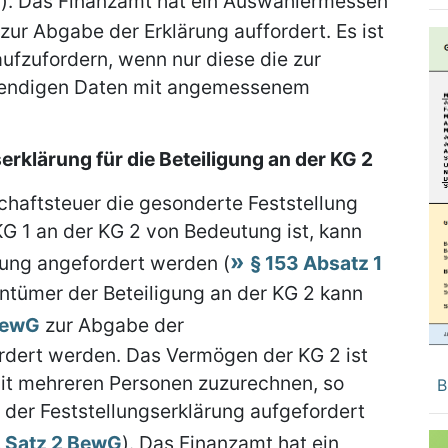
G
). Das Finanzamt hat ein Auswahlermessen
 zur Abgabe der Erklärung auffordert. Es ist
aufzufordern, wenn nur diese die zur
wendigen Daten mit angemessenem
rklärung für die Beteiligung an der KG 2
schaftsteuer die gesonderte Feststellung
KG 1 an der KG 2 von Bedeutung ist, kann
rung angefordert werden (
§ 153 Absatz 1
gentümer der Beteiligung an der KG 2 kann
 BewG
zur Abgabe der
ordert werden. Das Vermögen der KG 2 ist
it mehreren Personen zuzurechnen, so
B
der Feststellungserklärung aufgefordert
2 Satz 2 BewG
). Das Finanzamt hat ein