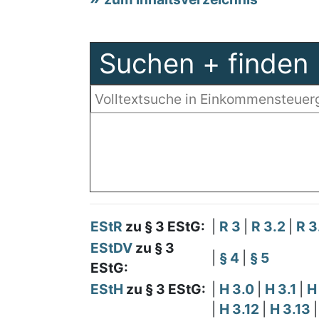
Suchen + finden
EStR
zu § 3 EStG:
|
R 3
|
R 3.2
|
R 
EStDV
zu § 3
|
§ 4
|
§ 5
EStG:
EStH
zu § 3 EStG:
|
H 3.0
|
H 3.1
|
H
|
H 3.12
|
H 3.13