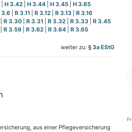
0
|
H 3.42
|
H 3.44
|
H 3.45
|
H 3.65
 3.6
|
R 3.11
|
R 3.12
|
R 3.13
|
R 3.16
8
|
R 3.30
|
R 3.31
|
R 3.32
|
R 3.33
|
R 3.45
8
|
R 3.59
|
R 3.62
|
R 3.64
|
R 3.65
weiter zu:
§ 3a EStG
n
Fr
rsicherung, aus einer Pflegeversicherung