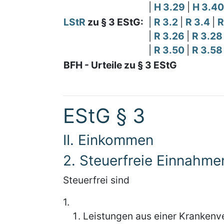
|
H 3.29
|
H 3.4
LStR
zu § 3 EStG:
|
R 3.2
|
R 3.4
|
R
|
R 3.26
|
R 3.2
|
R 3.50
|
R 3.5
BFH - Urteile zu § 3 EStG
EStG § 3
II. Einkommen
2. Steuerfreie Einnahme
Steuerfrei sind
1.
Leistungen aus einer Krankenve