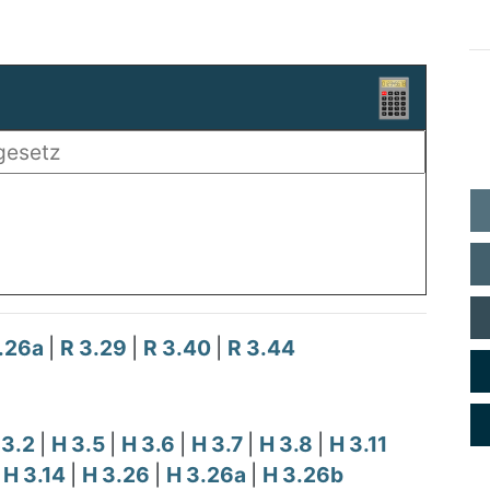
3.26a
|
R 3.29
|
R 3.40
|
R 3.44
 3.2
|
H 3.5
|
H 3.6
|
H 3.7
|
H 3.8
|
H 3.11
|
H 3.14
|
H 3.26
|
H 3.26a
|
H 3.26b