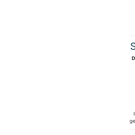
S
D
ge