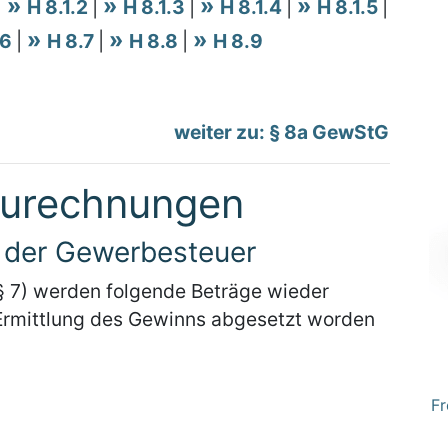
|
H 8.1.2
|
H 8.1.3
|
H 8.1.4
|
H 8.1.5
|
.6
|
H 8.7
|
H 8.8
|
H 8.9
weiter zu: § 8a GewStG
zurechnungen
g der Gewerbesteuer
 7) werden folgende Beträge wieder
 Ermittlung des Gewinns abgesetzt worden
Fr