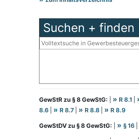
Suchen + finden
GewStR zu § 8 GewStG:
|
R 8.1
|
8.6
|
R 8.7
|
R 8.8
|
R 8.9
GewStDV zu § 8 GewStG:
|
§ 16