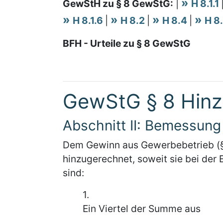
GewStH zu § 8 GewStG:
|
H 8.1.1
H 8.1.6
|
H 8.2
|
H 8.4
|
H 8
BFH - Urteile zu § 8 GewStG
GewStG § 8 Hin
Abschnitt II: Bemessun
Dem Gewinn aus Gewerbebetrieb (§
hinzugerechnet, soweit sie bei der
sind:
1.
Ein Viertel der Summe aus