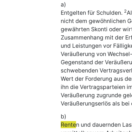
a)
2
Entgelten für Schulden.
A
nicht dem gewöhnlichen G
gewährten Skonti oder wirt
Zusammenhang mit der Erf
und Leistungen vor Fälligk
Veräußerung von Wechsel-
Gegenstand der Veräußeru
schwebenden Vertragsverhäl
Wert der Forderung aus d
ihn die Vertragsparteien i
Veräußerung zugrunde gel
Veräußerungserlös als bei
b)
Rente
n und dauernden Las