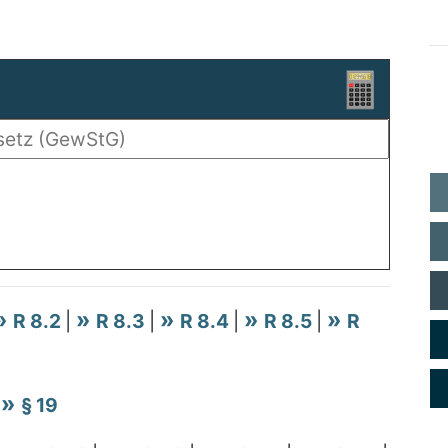
R 8.2
|
R 8.3
|
R 8.4
|
R 8.5
|
R
|
§ 19