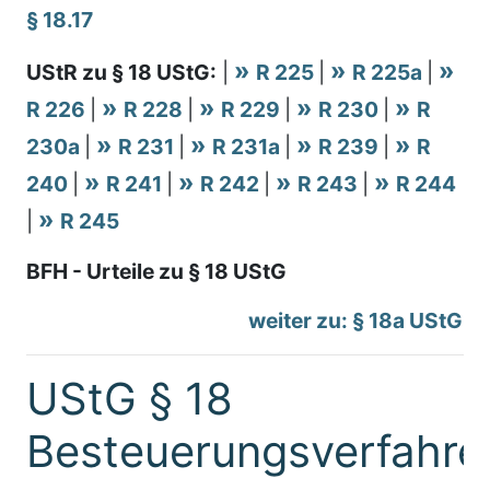
§ 18.17
UStR zu § 18 UStG:
|
R 225
|
R 225a
|
R 226
|
R 228
|
R 229
|
R 230
|
R
230a
|
R 231
|
R 231a
|
R 239
|
R
240
|
R 241
|
R 242
|
R 243
|
R 244
|
R 245
BFH - Urteile zu § 18 UStG
weiter zu: § 18a UStG
UStG § 18
Besteuerungsverfahre