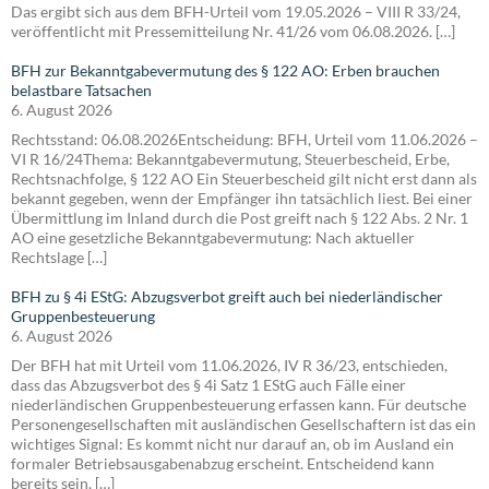
Das ergibt sich aus dem BFH-Urteil vom 19.05.2026 – VIII R 33/24,
veröffentlicht mit Pressemitteilung Nr. 41/26 vom 06.08.2026. […]
BFH zur Bekanntgabevermutung des § 122 AO: Erben brauchen
belastbare Tatsachen
6. August 2026
Rechtsstand: 06.08.2026Entscheidung: BFH, Urteil vom 11.06.2026 –
VI R 16/24Thema: Bekanntgabevermutung, Steuerbescheid, Erbe,
Rechtsnachfolge, § 122 AO Ein Steuerbescheid gilt nicht erst dann als
bekannt gegeben, wenn der Empfänger ihn tatsächlich liest. Bei einer
Übermittlung im Inland durch die Post greift nach § 122 Abs. 2 Nr. 1
AO eine gesetzliche Bekanntgabevermutung: Nach aktueller
Rechtslage […]
BFH zu § 4i EStG: Abzugsverbot greift auch bei niederländischer
Gruppenbesteuerung
6. August 2026
Der BFH hat mit Urteil vom 11.06.2026, IV R 36/23, entschieden,
dass das Abzugsverbot des § 4i Satz 1 EStG auch Fälle einer
niederländischen Gruppenbesteuerung erfassen kann. Für deutsche
Personengesellschaften mit ausländischen Gesellschaftern ist das ein
wichtiges Signal: Es kommt nicht nur darauf an, ob im Ausland ein
formaler Betriebsausgabenabzug erscheint. Entscheidend kann
bereits sein, […]