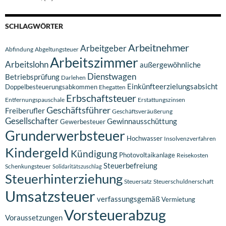
SCHLAGWÖRTER
Arbeitnehmer
Arbeitgeber
Abfindung
Abgeltungsteuer
Arbeitszimmer
Arbeitslohn
außergewöhnliche
Dienstwagen
Betriebsprüfung
Darlehen
Einkünfteerzielungsabsicht
Doppelbesteuerungsabkommen
Ehegatten
Erbschaftsteuer
Entfernungspauschale
Erstattungszinsen
Geschäftsführer
Freiberufler
Geschäftsveräußerung
Gesellschafter
Gewinnausschüttung
Gewerbesteuer
Grunderwerbsteuer
Hochwasser
Insolvenzverfahren
Kindergeld
Kündigung
Photovoltaikanlage
Reisekosten
Steuerbefreiung
Schenkungsteuer
Solidaritätszuschlag
Steuerhinterziehung
Steuersatz
Steuerschuldnerschaft
Umsatzsteuer
verfassungsgemäß
Vermietung
Vorsteuerabzug
Voraussetzungen