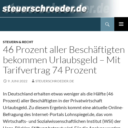
Zum
Inhalt
springen
Suchen
Steuerblog www.steuerschroeder.de
PRIMÄR
MENÜ
STEUERN & RECHT
46 Prozent aller Beschäftigten
bekommen Urlaubsgeld – Mit
Tarifvertrag 74 Prozent
9. JUNI 2022
STEUERSCHROEDER.DE
In Deutschland erhalten etwas weniger als die Hälfte (46
Prozent) aller Beschäftigten in der Privatwirtschaft
Urlaubsgeld. Zu diesem Ergebnis kommt eine aktuelle Online-
Befragung des Internet-Portals Lohnspiegel.de, das vom
Wirtschafts- und Sozialwissenschaftlichen Institut (WSI) der
Hans-Böckler-Stiftung betreut wird. Für die Analyse wurden