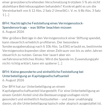
einer grenzüberschreitenden Verschmelzung trotzdem 5 % als nicht
abziehbare Betriebsausgaben behandeln? Konkret geht es um die
Vereinbarkeit von § 12 Abs. 2 Satz 2 UmwStG i. V. m. § 8b Abs. 3 Satz
1 […]
BFH: Nachträgliche Feststellung eines Vermögensstock-
Spendenvortrags – was Stifter beachten müssen
6. August 2026
Wer größere Beträge in den Vermögensstock einer Stiftung spendet,
kann steuerlich erheblich profitieren. Der besondere
Sonderausgabenabzug nach § 10b Abs. 1a EStG erlaubt es, bestimmte
Vermögensstockspenden über einen Zeitraum von bis zu zehn Jahren
steuerlich zu nutzen. Genau hier lauert aber ein
verfahrensrechtliches Risiko: Wird die Spende im Zuwendungsjahr
nicht richtig erklärt, kann ein späterer […]
BFH: Keine gesonderte und einheitliche Feststellung bei
Unterbeteiligung an Kapitalgesellschaftsanteil
6. August 2026
Der BFH hat zur Unterbeteiligung an einem
Kapitalgesellschaftsanteil klargestellt: Für eine Unterbeteiligung an
einem GmbH-Anteil sind die Besteuerungsgrundlagen nicht
gesondert und einheitlich festzustellen – und zwar unabhängig
davon, ob die Unterbeteiligung typisch oder atypisch ausgestaltet ist.