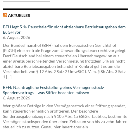
AKTUELLES
BFH legt 5-%-Pauschale für nicht abziehbare Betriebsausgaben dem
EuGH vor
6. August 2026
Der Bundesfinanzhof (BFH) hat dem Europäischen Gerichtshof
(EuGH) eine zentrale Frage zum Umwandlungssteuerrecht vorgelegt:
Darf Deutschland bei einem steuerfreien Übernahmegewinn aus
einer grenzüberschreitenden Verschmelzung trotzdem 5 % als nicht
abziehbare Betriebsausgaben behandeln? Konkret geht es um die
Vereinbarkeit von § 12 Abs. 2 Satz 2 UmwStG i. V. m. § 8b Abs. 3 Satz
1 […]
BFH: Nachträgliche Feststellung eines Vermögensstock-
Spendenvortrags – was Stifter beachten müssen
6. August 2026
Wer größere Beträge in den Vermögensstock einer Stiftung spendet,
kann steuerlich erheblich profitieren. Der besondere
Sonderausgabenabzug nach § 10b Abs. 1a EStG erlaubt es, bestimmte
Vermögensstockspenden über einen Zeitraum von bis zu zehn Jahren
steuerlich zu nutzen. Genau hier lauert aber ein