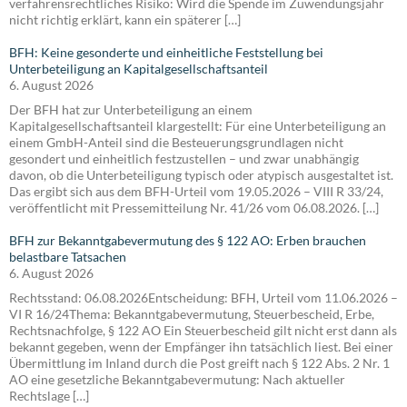
verfahrensrechtliches Risiko: Wird die Spende im Zuwendungsjahr
nicht richtig erklärt, kann ein späterer […]
BFH: Keine gesonderte und einheitliche Feststellung bei
Unterbeteiligung an Kapitalgesellschaftsanteil
6. August 2026
Der BFH hat zur Unterbeteiligung an einem
Kapitalgesellschaftsanteil klargestellt: Für eine Unterbeteiligung an
einem GmbH-Anteil sind die Besteuerungsgrundlagen nicht
gesondert und einheitlich festzustellen – und zwar unabhängig
davon, ob die Unterbeteiligung typisch oder atypisch ausgestaltet ist.
Das ergibt sich aus dem BFH-Urteil vom 19.05.2026 – VIII R 33/24,
veröffentlicht mit Pressemitteilung Nr. 41/26 vom 06.08.2026. […]
BFH zur Bekanntgabevermutung des § 122 AO: Erben brauchen
belastbare Tatsachen
6. August 2026
Rechtsstand: 06.08.2026Entscheidung: BFH, Urteil vom 11.06.2026 –
VI R 16/24Thema: Bekanntgabevermutung, Steuerbescheid, Erbe,
Rechtsnachfolge, § 122 AO Ein Steuerbescheid gilt nicht erst dann als
bekannt gegeben, wenn der Empfänger ihn tatsächlich liest. Bei einer
Übermittlung im Inland durch die Post greift nach § 122 Abs. 2 Nr. 1
AO eine gesetzliche Bekanntgabevermutung: Nach aktueller
Rechtslage […]