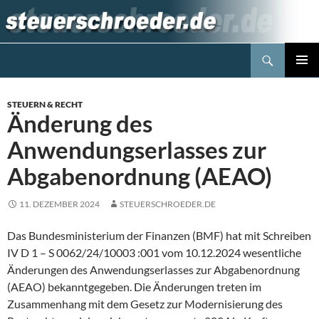
Zum
Inhalt
springen
Suchen
Steuerblog www.steuerschroeder.de
PRIMÄR
MENÜ
STEUERN & RECHT
Änderung des
Anwendungserlasses zur
Abgabenordnung (AEAO)
11. DEZEMBER 2024
STEUERSCHROEDER.DE
Das Bundesministerium der Finanzen (BMF) hat mit Schreiben
IV D 1 – S 0062/24/10003 :001 vom 10.12.2024 wesentliche
Änderungen des Anwendungserlasses zur Abgabenordnung
(AEAO) bekanntgegeben. Die Änderungen treten im
Zusammenhang mit dem Gesetz zur Modernisierung des