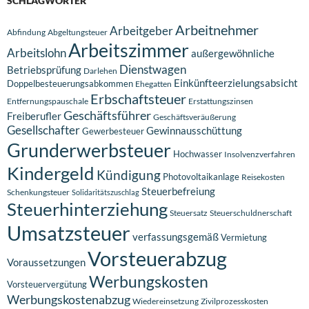
SCHLAGWÖRTER
Arbeitnehmer
Arbeitgeber
Abfindung
Abgeltungsteuer
Arbeitszimmer
Arbeitslohn
außergewöhnliche
Dienstwagen
Betriebsprüfung
Darlehen
Einkünfteerzielungsabsicht
Doppelbesteuerungsabkommen
Ehegatten
Erbschaftsteuer
Entfernungspauschale
Erstattungszinsen
Geschäftsführer
Freiberufler
Geschäftsveräußerung
Gesellschafter
Gewinnausschüttung
Gewerbesteuer
Grunderwerbsteuer
Hochwasser
Insolvenzverfahren
Kindergeld
Kündigung
Photovoltaikanlage
Reisekosten
Steuerbefreiung
Schenkungsteuer
Solidaritätszuschlag
Steuerhinterziehung
Steuersatz
Steuerschuldnerschaft
Umsatzsteuer
verfassungsgemäß
Vermietung
Vorsteuerabzug
Voraussetzungen
Werbungskosten
Vorsteuervergütung
Werbungskostenabzug
Wiedereinsetzung
Zivilprozesskosten