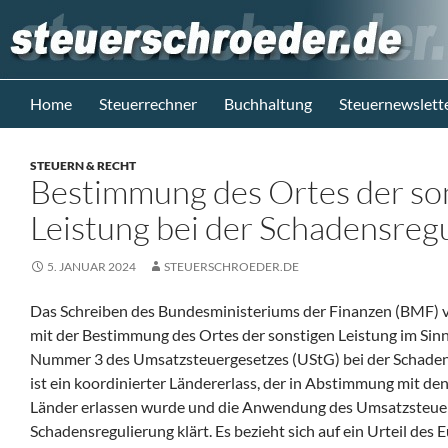
Zum
Inhalt
springen
Suchen
Steuerblog www.steuerschroeder.de
Home
Steuerrechner
Buchhaltung
Steuernewslett
Steuern &
Recht vom
STEUERN & RECHT
Steuerberater
Bestimmung des Ortes der so
M. Schröder
Berlin
Leistung bei der Schadensreg
5. JANUAR 2024
STEUERSCHROEDER.DE
Das Schreiben des Bundesministeriums der Finanzen (BMF) v
mit der Bestimmung des Ortes der sonstigen Leistung im Sinn
Nummer 3 des Umsatzsteuergesetzes (UStG) bei der Schadens
ist ein koordinierter Ländererlass, der in Abstimmung mit d
Länder erlassen wurde und die Anwendung des Umsatzsteuerr
Schadensregulierung klärt. Es bezieht sich auf ein Urteil des