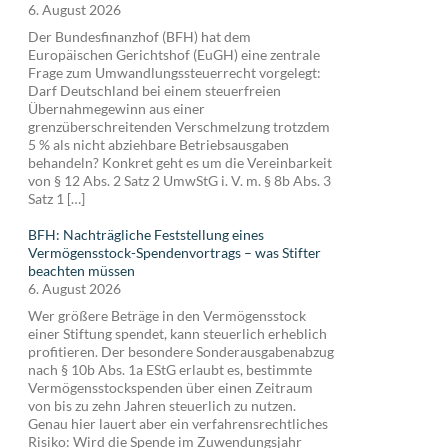
6. August 2026
Der Bundesfinanzhof (BFH) hat dem
Europäischen Gerichtshof (EuGH) eine zentrale
Frage zum Umwandlungssteuerrecht vorgelegt:
Darf Deutschland bei einem steuerfreien
Übernahmegewinn aus einer
grenzüberschreitenden Verschmelzung trotzdem
5 % als nicht abziehbare Betriebsausgaben
behandeln? Konkret geht es um die Vereinbarkeit
von § 12 Abs. 2 Satz 2 UmwStG i. V. m. § 8b Abs. 3
Satz 1 […]
BFH: Nachträgliche Feststellung eines
Vermögensstock-Spendenvortrags – was Stifter
beachten müssen
6. August 2026
Wer größere Beträge in den Vermögensstock
einer Stiftung spendet, kann steuerlich erheblich
profitieren. Der besondere Sonderausgabenabzug
nach § 10b Abs. 1a EStG erlaubt es, bestimmte
Vermögensstockspenden über einen Zeitraum
von bis zu zehn Jahren steuerlich zu nutzen.
Genau hier lauert aber ein verfahrensrechtliches
Risiko: Wird die Spende im Zuwendungsjahr