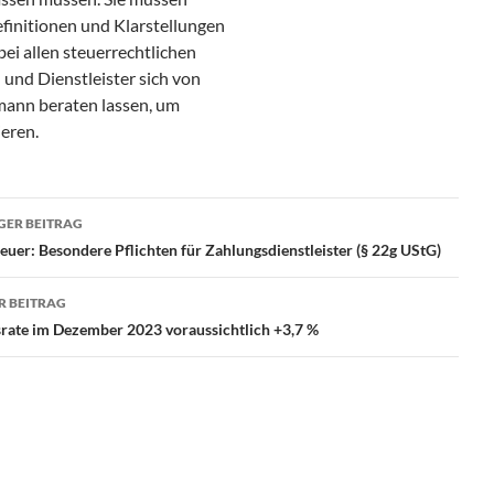
efinitionen und Klarstellungen
ei allen steuerrechtlichen
und Dienstleister sich von
mann beraten lassen, um
ieren.
ragsnavigation
GER BEITRAG
uer: Besondere Pflichten für Zahlungsdienstleister (§ 22g UStG)
R BEITRAG
srate im Dezember 2023 voraussichtlich +3,7 %