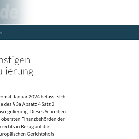
er
nstigen
ulierung
om 4. Januar 2024 befasst sich
e des § 3a Absatz 4 Satz 2
regulierung. Dieses Schreiben
en obersten Finanzbehörden der
echts in Bezug auf die
 Europäischen Gerichtshofs