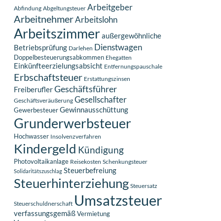
Arbeitgeber
Abfindung
Abgeltungsteuer
Arbeitnehmer
Arbeitslohn
Arbeitszimmer
außergewöhnliche
Dienstwagen
Betriebsprüfung
Darlehen
Doppelbesteuerungsabkommen
Ehegatten
Einkünfteerzielungsabsicht
Entfernungspauschale
Erbschaftsteuer
Erstattungszinsen
Geschäftsführer
Freiberufler
Gesellschafter
Geschäftsveräußerung
Gewinnausschüttung
Gewerbesteuer
Grunderwerbsteuer
Hochwasser
Insolvenzverfahren
Kindergeld
Kündigung
Photovoltaikanlage
Reisekosten
Schenkungsteuer
Steuerbefreiung
Solidaritätszuschlag
Steuerhinterziehung
Steuersatz
Umsatzsteuer
Steuerschuldnerschaft
verfassungsgemäß
Vermietung