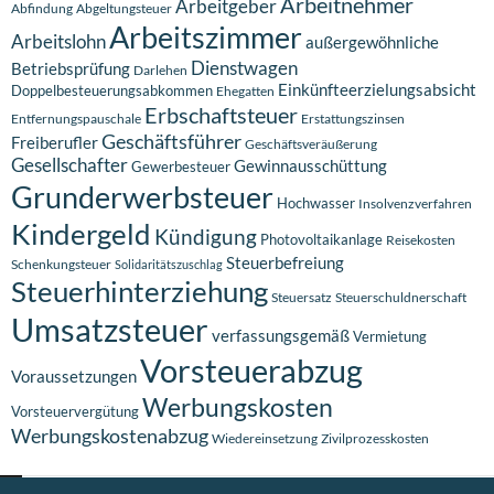
Arbeitnehmer
Arbeitgeber
Abfindung
Abgeltungsteuer
Arbeitszimmer
Arbeitslohn
außergewöhnliche
Dienstwagen
Betriebsprüfung
Darlehen
Einkünfteerzielungsabsicht
Doppelbesteuerungsabkommen
Ehegatten
Erbschaftsteuer
Entfernungspauschale
Erstattungszinsen
Geschäftsführer
Freiberufler
Geschäftsveräußerung
Gesellschafter
Gewinnausschüttung
Gewerbesteuer
Grunderwerbsteuer
Hochwasser
Insolvenzverfahren
Kindergeld
Kündigung
Photovoltaikanlage
Reisekosten
Steuerbefreiung
Schenkungsteuer
Solidaritätszuschlag
Steuerhinterziehung
Steuersatz
Steuerschuldnerschaft
Umsatzsteuer
verfassungsgemäß
Vermietung
Vorsteuerabzug
Voraussetzungen
Werbungskosten
Vorsteuervergütung
Werbungskostenabzug
Wiedereinsetzung
Zivilprozesskosten