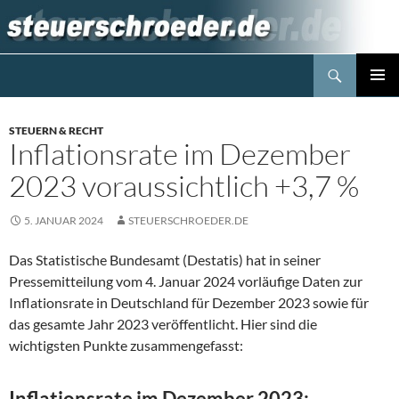
Zum
Inhalt
springen
Suchen
Steuerblog www.steuerschroeder.de
PRIMÄR
MENÜ
STEUERN & RECHT
Inflationsrate im Dezember
2023 voraussichtlich +3,7 %
5. JANUAR 2024
STEUERSCHROEDER.DE
Das Statistische Bundesamt (Destatis) hat in seiner
Pressemitteilung vom 4. Januar 2024 vorläufige Daten zur
Inflationsrate in Deutschland für Dezember 2023 sowie für
das gesamte Jahr 2023 veröffentlicht. Hier sind die
wichtigsten Punkte zusammengefasst:
Inflationsrate im Dezember 2023: