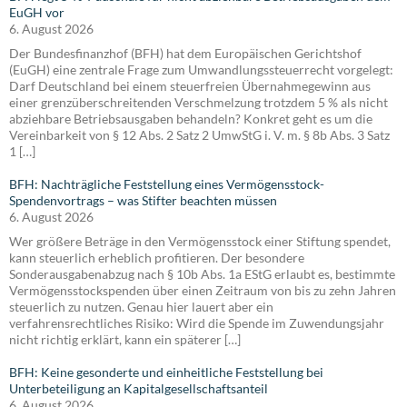
EuGH vor
6. August 2026
Der Bundesfinanzhof (BFH) hat dem Europäischen Gerichtshof
(EuGH) eine zentrale Frage zum Umwandlungssteuerrecht vorgelegt:
Darf Deutschland bei einem steuerfreien Übernahmegewinn aus
einer grenzüberschreitenden Verschmelzung trotzdem 5 % als nicht
abziehbare Betriebsausgaben behandeln? Konkret geht es um die
Vereinbarkeit von § 12 Abs. 2 Satz 2 UmwStG i. V. m. § 8b Abs. 3 Satz
1 […]
BFH: Nachträgliche Feststellung eines Vermögensstock-
Spendenvortrags – was Stifter beachten müssen
6. August 2026
Wer größere Beträge in den Vermögensstock einer Stiftung spendet,
kann steuerlich erheblich profitieren. Der besondere
Sonderausgabenabzug nach § 10b Abs. 1a EStG erlaubt es, bestimmte
Vermögensstockspenden über einen Zeitraum von bis zu zehn Jahren
steuerlich zu nutzen. Genau hier lauert aber ein
verfahrensrechtliches Risiko: Wird die Spende im Zuwendungsjahr
nicht richtig erklärt, kann ein späterer […]
BFH: Keine gesonderte und einheitliche Feststellung bei
Unterbeteiligung an Kapitalgesellschaftsanteil
6. August 2026