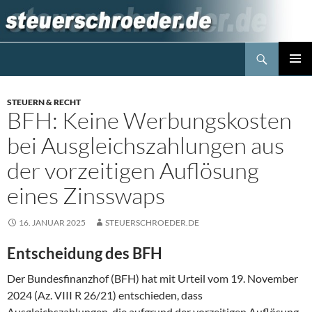
Zum
Inhalt
springen
Suchen
Steuerblog www.steuerschroeder.de
PRIMÄR
MENÜ
STEUERN & RECHT
BFH: Keine Werbungskosten
bei Ausgleichszahlungen aus
der vorzeitigen Auflösung
eines Zinsswaps
16. JANUAR 2025
STEUERSCHROEDER.DE
Entscheidung des BFH
Der Bundesfinanzhof (BFH) hat mit Urteil vom 19. November
2024 (Az. VIII R 26/21) entschieden, dass
Ausgleichszahlungen, die aufgrund der vorzeitigen Auflösung