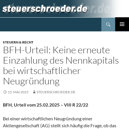
Zum
Inhalt
springen
Suchen
Steuerblog www.steuerschroeder.de
PRIMÄR
MENÜ
STEUERN & RECHT
BFH-Urteil: Keine erneute
Einzahlung des Nennkapitals
bei wirtschaftlicher
Neugründung
15. MAI 2025
STEUERSCHROEDER.DE
BFH, Urteil vom 25.02.2025 – VIII R 22/22
Bei einer wirtschaftlichen Neugründung einer
Aktiengesellschaft (AG) stellt sich häufig die Frage, ob das