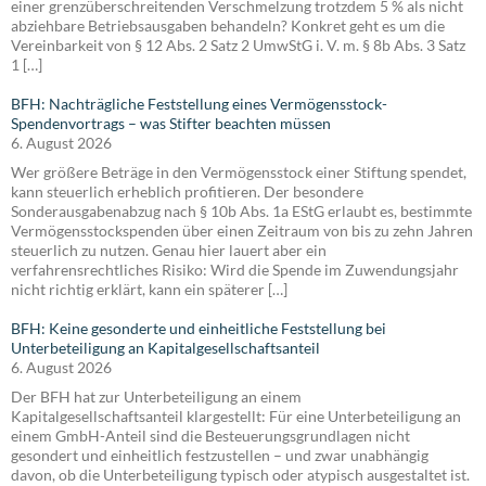
einer grenzüberschreitenden Verschmelzung trotzdem 5 % als nicht
abziehbare Betriebsausgaben behandeln? Konkret geht es um die
Vereinbarkeit von § 12 Abs. 2 Satz 2 UmwStG i. V. m. § 8b Abs. 3 Satz
1 […]
BFH: Nachträgliche Feststellung eines Vermögensstock-
Spendenvortrags – was Stifter beachten müssen
6. August 2026
Wer größere Beträge in den Vermögensstock einer Stiftung spendet,
kann steuerlich erheblich profitieren. Der besondere
Sonderausgabenabzug nach § 10b Abs. 1a EStG erlaubt es, bestimmte
Vermögensstockspenden über einen Zeitraum von bis zu zehn Jahren
steuerlich zu nutzen. Genau hier lauert aber ein
verfahrensrechtliches Risiko: Wird die Spende im Zuwendungsjahr
nicht richtig erklärt, kann ein späterer […]
BFH: Keine gesonderte und einheitliche Feststellung bei
Unterbeteiligung an Kapitalgesellschaftsanteil
6. August 2026
Der BFH hat zur Unterbeteiligung an einem
Kapitalgesellschaftsanteil klargestellt: Für eine Unterbeteiligung an
einem GmbH-Anteil sind die Besteuerungsgrundlagen nicht
gesondert und einheitlich festzustellen – und zwar unabhängig
davon, ob die Unterbeteiligung typisch oder atypisch ausgestaltet ist.