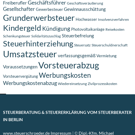
Geschäftsführer
Freiberufler
Geschäftsveräußerung
Gesellschafter
Gewinnausschüttung
Gewerbesteuer
Grunderwerbsteuer
Hochwasser
Insolvenzverfahren
Kindergeld
Kündigung
Photovoltaikanlage
Reisekosten
Steuerbefreiung
Schenkungsteuer
Solidaritätszuschlag
Steuerhinterziehung
Steuersatz
Steuerschuldnerschaft
Umsatzsteuer
verfassungsgemäß
Vermietung
Vorsteuerabzug
Voraussetzungen
Werbungskosten
Vorsteuervergütung
Werbungskostenabzug
Wiedereinsetzung
Zivilprozesskosten
STEUERBERATUNG & STEUERERKLÄRUNG VOM STEUERBERATER
IN BERLIN
www.steuerschroeder.de
Impressum
| ©
Dipl.-Kfm. Michael