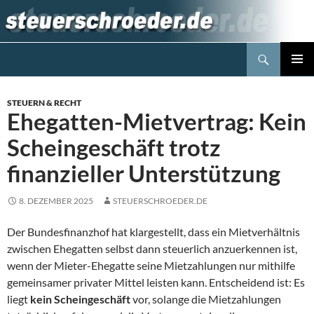
Zum
Inhalt
springen
Suchen
Steuerblog www.steuerschroeder.de
PRIMÄR
MENÜ
STEUERN & RECHT
Ehegatten-Mietvertrag: Kein
Scheingeschäft trotz
finanzieller Unterstützung
8. DEZEMBER 2025
STEUERSCHROEDER.DE
Der Bundesfinanzhof hat klargestellt, dass ein Mietverhältnis
zwischen Ehegatten selbst dann steuerlich anzuerkennen ist,
wenn der Mieter-Ehegatte seine Mietzahlungen nur mithilfe
gemeinsamer privater Mittel leisten kann. Entscheidend ist: Es
liegt
kein Scheingeschäft
vor, solange die Mietzahlungen