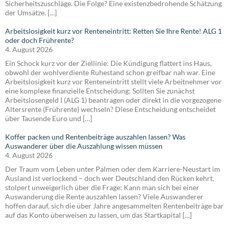
Sicherheitszuschläge. Die Folge? Eine existenzbedrohende Schätzung
der Umsätze. […]
Arbeitslosigkeit kurz vor Renteneintritt: Retten Sie Ihre Rente! ALG 1
oder doch Frührente?
4. August 2026
Ein Schock kurz vor der Ziellinie: Die Kündigung flattert ins Haus,
obwohl der wohlverdiente Ruhestand schon greifbar nah war. Eine
Arbeitslosigkeit kurz vor Renteneintritt stellt viele Arbeitnehmer vor
eine komplexe finanzielle Entscheidung: Sollten Sie zunächst
Arbeitslosengeld I (ALG 1) beantragen oder direkt in die vorgezogene
Altersrente (Frührente) wechseln? Diese Entscheidung entscheidet
über Tausende Euro und […]
Koffer packen und Rentenbeiträge auszahlen lassen? Was
Auswanderer über die Auszahlung wissen müssen
4. August 2026
Der Traum vom Leben unter Palmen oder dem Karriere-Neustart im
Ausland ist verlockend – doch wer Deutschland den Rücken kehrt,
stolpert unweigerlich über die Frage: Kann man sich bei einer
Auswanderung die Rente auszahlen lassen? Viele Auswanderer
hoffen darauf, sich die über Jahre angesammelten Rentenbeiträge bar
auf das Konto überweisen zu lassen, um das Startkapital […]