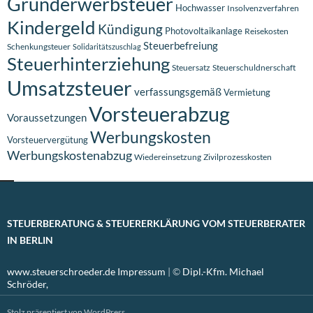
Grunderwerbsteuer
Hochwasser
Insolvenzverfahren
Kindergeld
Kündigung
Photovoltaikanlage
Reisekosten
Steuerbefreiung
Schenkungsteuer
Solidaritätszuschlag
Steuerhinterziehung
Steuersatz
Steuerschuldnerschaft
Umsatzsteuer
verfassungsgemäß
Vermietung
Vorsteuerabzug
Voraussetzungen
Werbungskosten
Vorsteuervergütung
Werbungskostenabzug
Wiedereinsetzung
Zivilprozesskosten
STEUERBERATUNG & STEUERERKLÄRUNG VOM STEUERBERATER
IN BERLIN
www.steuerschroeder.de
Impressum
| ©
Dipl.-Kfm. Michael
Schröder,
Stolz präsentiert von WordPress