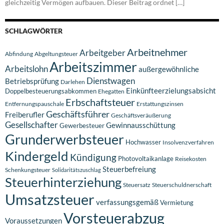
gleichzeitig Vermögen aufbauen. Dieser Beitrag ordnet […]
SCHLAGWÖRTER
Arbeitnehmer
Arbeitgeber
Abfindung
Abgeltungsteuer
Arbeitszimmer
Arbeitslohn
außergewöhnliche
Dienstwagen
Betriebsprüfung
Darlehen
Einkünfteerzielungsabsicht
Doppelbesteuerungsabkommen
Ehegatten
Erbschaftsteuer
Entfernungspauschale
Erstattungszinsen
Geschäftsführer
Freiberufler
Geschäftsveräußerung
Gesellschafter
Gewinnausschüttung
Gewerbesteuer
Grunderwerbsteuer
Hochwasser
Insolvenzverfahren
Kindergeld
Kündigung
Photovoltaikanlage
Reisekosten
Steuerbefreiung
Schenkungsteuer
Solidaritätszuschlag
Steuerhinterziehung
Steuersatz
Steuerschuldnerschaft
Umsatzsteuer
verfassungsgemäß
Vermietung
Vorsteuerabzug
Voraussetzungen