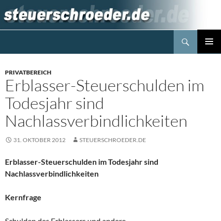
Zum
Inhalt
springen
Suchen
Steuerblog www.steuerschroeder.de
PRIMÄR
MENÜ
PRIVATBEREICH
Erblasser-Steuerschulden im
Todesjahr sind
Nachlassverbindlichkeiten
31. OKTOBER 2012
STEUERSCHROEDER.DE
Erblasser-Steuerschulden im Todesjahr sind
Nachlassverbindlichkeiten
Kernfrage
Schulden des Erblassers und andere