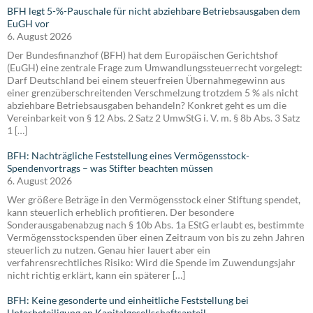
BFH legt 5-%-Pauschale für nicht abziehbare Betriebsausgaben dem
EuGH vor
6. August 2026
Der Bundesfinanzhof (BFH) hat dem Europäischen Gerichtshof
(EuGH) eine zentrale Frage zum Umwandlungssteuerrecht vorgelegt:
Darf Deutschland bei einem steuerfreien Übernahmegewinn aus
einer grenzüberschreitenden Verschmelzung trotzdem 5 % als nicht
abziehbare Betriebsausgaben behandeln? Konkret geht es um die
Vereinbarkeit von § 12 Abs. 2 Satz 2 UmwStG i. V. m. § 8b Abs. 3 Satz
1 […]
BFH: Nachträgliche Feststellung eines Vermögensstock-
Spendenvortrags – was Stifter beachten müssen
6. August 2026
Wer größere Beträge in den Vermögensstock einer Stiftung spendet,
kann steuerlich erheblich profitieren. Der besondere
Sonderausgabenabzug nach § 10b Abs. 1a EStG erlaubt es, bestimmte
Vermögensstockspenden über einen Zeitraum von bis zu zehn Jahren
steuerlich zu nutzen. Genau hier lauert aber ein
verfahrensrechtliches Risiko: Wird die Spende im Zuwendungsjahr
nicht richtig erklärt, kann ein späterer […]
BFH: Keine gesonderte und einheitliche Feststellung bei
Unterbeteiligung an Kapitalgesellschaftsanteil