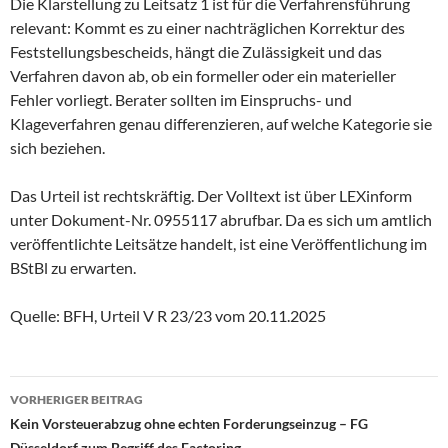
Die Klarstellung zu Leitsatz 1 ist für die Verfahrensführung
relevant: Kommt es zu einer nachträglichen Korrektur des
Feststellungsbescheids, hängt die Zulässigkeit und das
Verfahren davon ab, ob ein formeller oder ein materieller
Fehler vorliegt. Berater sollten im Einspruchs- und
Klageverfahren genau differenzieren, auf welche Kategorie sie
sich beziehen.
Das Urteil ist rechtskräftig. Der Volltext ist über LEXinform
unter Dokument-Nr. 0955117 abrufbar. Da es sich um amtlich
veröffentlichte Leitsätze handelt, ist eine Veröffentlichung im
BStBl zu erwarten.
Quelle: BFH, Urteil V R 23/23 vom 20.11.2025
Beitragsnavigation
VORHERIGER BEITRAG
Kein Vorsteuerabzug ohne echten Forderungseinzug – FG
Düsseldorf zum Begriff des Factoring