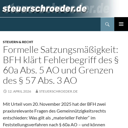
Zum
Inhalt
springen
Suchen
Steuerblog www.steuerschroeder.de
PRIMÄR
MENÜ
STEUERN & RECHT
Formelle Satzungsmäßigkeit:
BFH klärt Fehlerbegriff des §
60a Abs. 5 AO und Grenzen
des § 57 Abs. 3 AO
12. APRIL 2026
STEUERSCHROEDER.DE
Mit Urteil vom 20. November 2025 hat der BFH zwei
praxisrelevante Fragen des Gemeinnützigkeitsrechts
entschieden: Was gilt als „materieller Fehler“ im
Feststellungsverfahren nach § 60a AO – und können