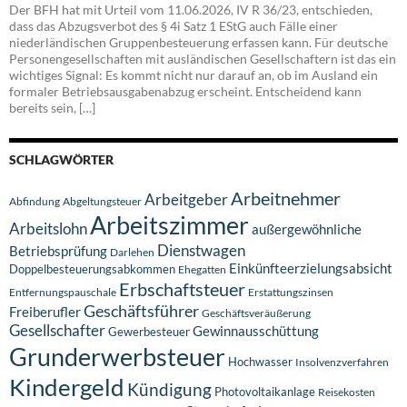
Der BFH hat mit Urteil vom 11.06.2026, IV R 36/23, entschieden,
dass das Abzugsverbot des § 4i Satz 1 EStG auch Fälle einer
niederländischen Gruppenbesteuerung erfassen kann. Für deutsche
Personengesellschaften mit ausländischen Gesellschaftern ist das ein
wichtiges Signal: Es kommt nicht nur darauf an, ob im Ausland ein
formaler Betriebsausgabenabzug erscheint. Entscheidend kann
bereits sein, […]
SCHLAGWÖRTER
Arbeitnehmer
Arbeitgeber
Abfindung
Abgeltungsteuer
Arbeitszimmer
Arbeitslohn
außergewöhnliche
Dienstwagen
Betriebsprüfung
Darlehen
Einkünfteerzielungsabsicht
Doppelbesteuerungsabkommen
Ehegatten
Erbschaftsteuer
Entfernungspauschale
Erstattungszinsen
Geschäftsführer
Freiberufler
Geschäftsveräußerung
Gesellschafter
Gewinnausschüttung
Gewerbesteuer
Grunderwerbsteuer
Hochwasser
Insolvenzverfahren
Kindergeld
Kündigung
Photovoltaikanlage
Reisekosten