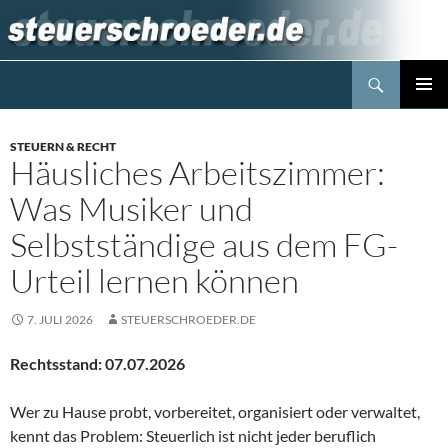
Zum
Inhalt
springen
Suchen
Steuerblog www.steuerschroeder.de
PRIMÄR
MENÜ
STEUERN & RECHT
Häusliches Arbeitszimmer:
Was Musiker und
Selbstständige aus dem FG-
Urteil lernen können
7. JULI 2026
STEUERSCHROEDER.DE
Rechtsstand: 07.07.2026
Wer zu Hause probt, vorbereitet, organisiert oder verwaltet,
kennt das Problem: Steuerlich ist nicht jeder beruflich