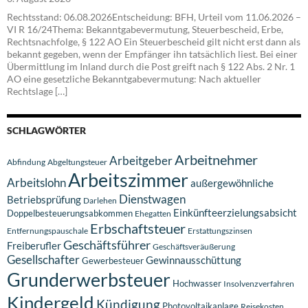
Rechtsstand: 06.08.2026Entscheidung: BFH, Urteil vom 11.06.2026 –
VI R 16/24Thema: Bekanntgabevermutung, Steuerbescheid, Erbe,
Rechtsnachfolge, § 122 AO Ein Steuerbescheid gilt nicht erst dann als
bekannt gegeben, wenn der Empfänger ihn tatsächlich liest. Bei einer
Übermittlung im Inland durch die Post greift nach § 122 Abs. 2 Nr. 1
AO eine gesetzliche Bekanntgabevermutung: Nach aktueller
Rechtslage […]
SCHLAGWÖRTER
Arbeitnehmer
Arbeitgeber
Abfindung
Abgeltungsteuer
Arbeitszimmer
Arbeitslohn
außergewöhnliche
Dienstwagen
Betriebsprüfung
Darlehen
Einkünfteerzielungsabsicht
Doppelbesteuerungsabkommen
Ehegatten
Erbschaftsteuer
Entfernungspauschale
Erstattungszinsen
Geschäftsführer
Freiberufler
Geschäftsveräußerung
Gesellschafter
Gewinnausschüttung
Gewerbesteuer
Grunderwerbsteuer
Hochwasser
Insolvenzverfahren
Kindergeld
Kündigung
Photovoltaikanlage
Reisekosten