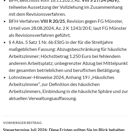
teilweise Aussetzung der Vollziehung im Zusammenhang
mit dem Revisionsverfahren.
BFH-Verfahren
VIII R 20/25
, Revision gegen FG Münster,
Urteil vom 28.08.2024, Az. 2 K 1243/20 E; laut FG Münster
als Revisionsverfahren geführt.
§ 4 Abs. 5 Satz 1 Nr. 6b EStG in der für die Streitjahre
maßgeblichen Fassung: Abzugsbeschränkung für häusliche
Arbeitszimmer; Höchstbetrag 1.250 Euro bei fehlendem
anderem Arbeitsplatz; unbegrenzter Abzug bei Mittelpunkt
der gesamten betrieblichen und beruflichen Betätigung.
Lohnsteuer-Hinweise 2024, Anhang 19 I „Häusliches
Arbeitszimmer“, zur Definition des häuslichen
Arbeitszimmers, Einbindung in die häusliche Sphäre und zur
aktuellen Verwaltungsauffassung.
Beitragsnavigation
VORHERIGER BEITRAG
Steuertermine Juli 2026: Diese Fristen sollten Sie im Blick behalten