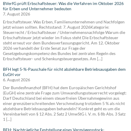
BVerfG prüft Erbschaftsteuer: Was die Verfahren im Oktober 2026
für Erben und Unternehmer bedeuten
7. August 2026
Erbschaftsteuer. Was Erben, Familienunternehmen und Nachfolgen
jetzt wissen sollten. Rechtsstand: 7. August 2026Kategorie:
Steuerrecht / Erbschaftsteuer / Unternehmensnachfolge Warum die
Erbschaftsteuer jetzt wieder im Fokus steht Die Erbschaftsteuer
steht erneut vor dem Bundesverfassungsgericht. Am 12. Oktober
2026 verhandelt der Erste Senat zur Frage der
Gesetzgebungskompetenz des Bundes bei zentralen Regeln des
Erbschaftsteuer- und Schenkungsteuergesetzes. Am […]
BFH legt 5-%-Pauschale für nicht abziehbare Betriebsausgaben dem
EuGH vor
6. August 2026
Der Bundesfinanzhof (BFH) hat dem Europäischen Gerichtshof
(EuGH) eine zentrale Frage zum Umwandlungssteuerrecht vorgelegt:
Darf Deutschland bei einem steuerfreien Übernahmegewinn aus
einer grenzüberschreitenden Verschmelzung trotzdem 5 % als nicht
abziehbare Betriebsausgaben behandeln? Konkret geht es um die
Vereinbarkeit von § 12 Abs. 2 Satz 2 UmwStG i. V. m. § 8b Abs. 3 Satz
1 […]
BFH: Nachträgliche Feststellung eines Vermögensstock-