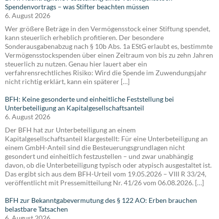
Spendenvortrags – was Stifter beachten müssen
6. August 2026
Wer größere Beträge in den Vermögensstock einer Stiftung spendet,
kann steuerlich erheblich profitieren. Der besondere
Sonderausgabenabzug nach § 10b Abs. 1a EStG erlaubt es, bestimmte
Vermögensstockspenden über einen Zeitraum von bis zu zehn Jahren
steuerlich zu nutzen. Genau hier lauert aber ein
verfahrensrechtliches Risiko: Wird die Spende im Zuwendungsjahr
nicht richtig erklärt, kann ein späterer […]
BFH: Keine gesonderte und einheitliche Feststellung bei
Unterbeteiligung an Kapitalgesellschaftsanteil
6. August 2026
Der BFH hat zur Unterbeteiligung an einem
Kapitalgesellschaftsanteil klargestellt: Für eine Unterbeteiligung an
einem GmbH-Anteil sind die Besteuerungsgrundlagen nicht
gesondert und einheitlich festzustellen – und zwar unabhängig
davon, ob die Unterbeteiligung typisch oder atypisch ausgestaltet ist.
Das ergibt sich aus dem BFH-Urteil vom 19.05.2026 – VIII R 33/24,
veröffentlicht mit Pressemitteilung Nr. 41/26 vom 06.08.2026. […]
BFH zur Bekanntgabevermutung des § 122 AO: Erben brauchen
belastbare Tatsachen
6. August 2026