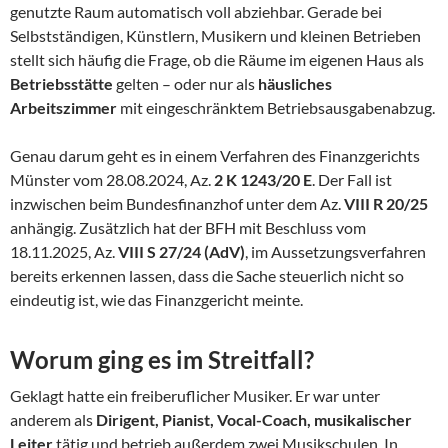
genutzte Raum automatisch voll abziehbar. Gerade bei
Selbstständigen, Künstlern, Musikern und kleinen Betrieben
stellt sich häufig die Frage, ob die Räume im eigenen Haus als
Betriebsstätte
gelten – oder nur als
häusliches
Arbeitszimmer
mit eingeschränktem Betriebsausgabenabzug.
Genau darum geht es in einem Verfahren des Finanzgerichts
Münster vom 28.08.2024, Az.
2 K 1243/20 E
. Der Fall ist
inzwischen beim Bundesfinanzhof unter dem Az.
VIII R 20/25
anhängig. Zusätzlich hat der BFH mit Beschluss vom
18.11.2025, Az.
VIII S 27/24 (AdV)
, im Aussetzungsverfahren
bereits erkennen lassen, dass die Sache steuerlich nicht so
eindeutig ist, wie das Finanzgericht meinte.
Worum ging es im Streitfall?
Geklagt hatte ein freiberuflicher Musiker. Er war unter
anderem als
Dirigent, Pianist, Vocal-Coach, musikalischer
Leiter
tätig und betrieb außerdem zwei Musikschulen. In