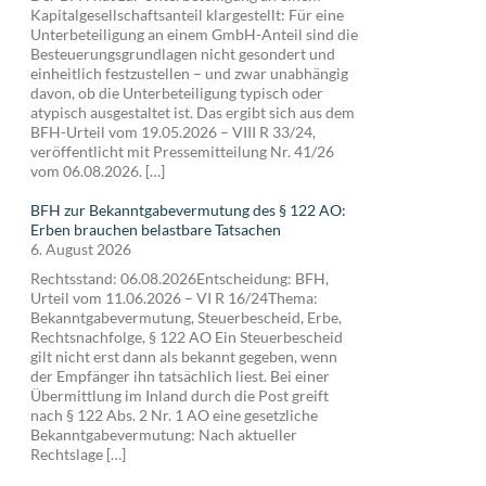
Kapitalgesellschaftsanteil klargestellt: Für eine
Unterbeteiligung an einem GmbH-Anteil sind die
Besteuerungsgrundlagen nicht gesondert und
einheitlich festzustellen – und zwar unabhängig
davon, ob die Unterbeteiligung typisch oder
atypisch ausgestaltet ist. Das ergibt sich aus dem
BFH-Urteil vom 19.05.2026 – VIII R 33/24,
veröffentlicht mit Pressemitteilung Nr. 41/26
vom 06.08.2026. […]
BFH zur Bekanntgabevermutung des § 122 AO:
Erben brauchen belastbare Tatsachen
6. August 2026
Rechtsstand: 06.08.2026Entscheidung: BFH,
Urteil vom 11.06.2026 – VI R 16/24Thema:
Bekanntgabevermutung, Steuerbescheid, Erbe,
Rechtsnachfolge, § 122 AO Ein Steuerbescheid
gilt nicht erst dann als bekannt gegeben, wenn
der Empfänger ihn tatsächlich liest. Bei einer
Übermittlung im Inland durch die Post greift
nach § 122 Abs. 2 Nr. 1 AO eine gesetzliche
Bekanntgabevermutung: Nach aktueller
Rechtslage […]