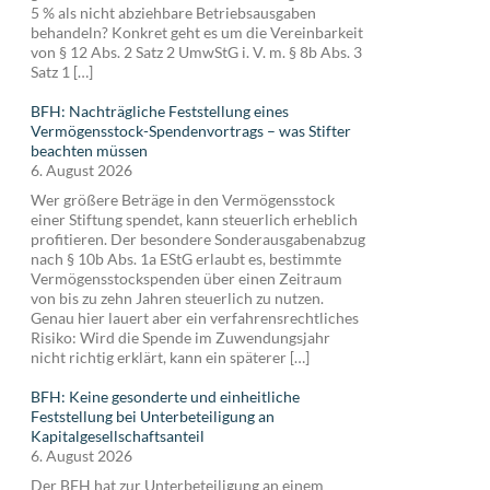
5 % als nicht abziehbare Betriebsausgaben
behandeln? Konkret geht es um die Vereinbarkeit
von § 12 Abs. 2 Satz 2 UmwStG i. V. m. § 8b Abs. 3
Satz 1 […]
BFH: Nachträgliche Feststellung eines
Vermögensstock-Spendenvortrags – was Stifter
beachten müssen
6. August 2026
Wer größere Beträge in den Vermögensstock
einer Stiftung spendet, kann steuerlich erheblich
profitieren. Der besondere Sonderausgabenabzug
nach § 10b Abs. 1a EStG erlaubt es, bestimmte
Vermögensstockspenden über einen Zeitraum
von bis zu zehn Jahren steuerlich zu nutzen.
Genau hier lauert aber ein verfahrensrechtliches
Risiko: Wird die Spende im Zuwendungsjahr
nicht richtig erklärt, kann ein späterer […]
BFH: Keine gesonderte und einheitliche
Feststellung bei Unterbeteiligung an
Kapitalgesellschaftsanteil
6. August 2026
Der BFH hat zur Unterbeteiligung an einem