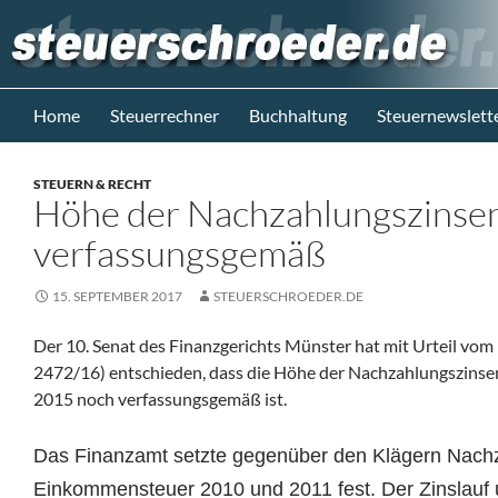
Zum
Inhalt
springen
Suchen
Steuerblog www.steuerschroeder.de
Home
Steuerrechner
Buchhaltung
Steuernewslett
Steuern &
Recht vom
STEUERN & RECHT
Steuerberater
Höhe der Nachzahlungszinsen
M. Schröder
Berlin
verfassungsgemäß
15. SEPTEMBER 2017
STEUERSCHROEDER.DE
Der 10. Senat des Finanzgerichts Münster hat mit Urteil vom
2472/16) entschieden, dass
die Höhe der Nachzahlungszinsen
2015 noch verfassungsgemäß ist.
Das Finanzamt setzte gegenüber den Klägern Nach
Einkommensteuer 2010 und 2011 fest. Der Zinslauf 