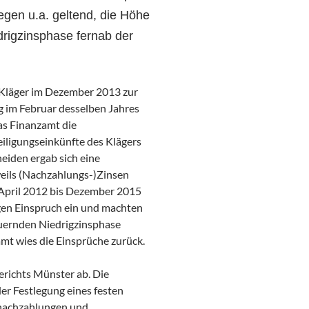
gen u.a. geltend, die Höhe
drigzinsphase fernab der
e Kläger im Dezember 2013 zur
g im Februar desselben Jahres
as Finanzamt die
iligungseinkünfte des Klägers
iden ergab sich eine
eils (Nachzahlungs-)Zinsen
 April 2012 bis Dezember 2015
ngen Einspruch ein und machten
dauernden Niedrigzinsphase
amt wies die Einsprüche zurück.
erichts Münster ab. Die
er Festlegung eines festen
rnachzahlungen und