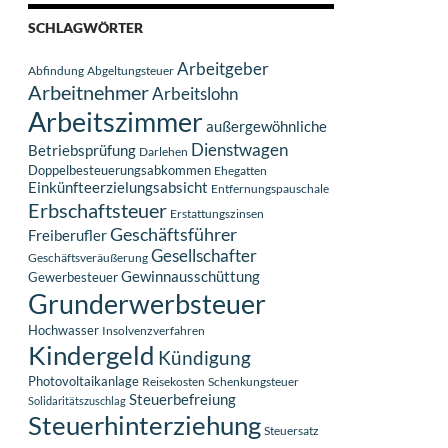
SCHLAGWÖRTER
Arbeitgeber
Abfindung
Abgeltungsteuer
Arbeitnehmer
Arbeitslohn
Arbeitszimmer
außergewöhnliche
Dienstwagen
Betriebsprüfung
Darlehen
Doppelbesteuerungsabkommen
Ehegatten
Einkünfteerzielungsabsicht
Entfernungspauschale
Erbschaftsteuer
Erstattungszinsen
Geschäftsführer
Freiberufler
Gesellschafter
Geschäftsveräußerung
Gewinnausschüttung
Gewerbesteuer
Grunderwerbsteuer
Hochwasser
Insolvenzverfahren
Kindergeld
Kündigung
Photovoltaikanlage
Reisekosten
Schenkungsteuer
Steuerbefreiung
Solidaritätszuschlag
Steuerhinterziehung
Steuersatz