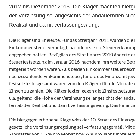
2012 bis Dezember 2015. Die Kläger machten hierge
der Verzinsung sei angesichts der andauernden Nie
Realität und damit verfassungswidrig.
Die Kläger sind Eheleute. Für das Streitjahr 2011 wurden di
Einkommensteuer veranlagt, nachdem sie die Steuererklärun
abgegeben hatten. Bezüglich des Streitjahres 2010 änderte d
Steuerfestsetzung im Januar 2016, nachdem ihm weitere Bete
mitgeteilt worden waren. Aus beiden Einkommensteuerbesche
nachzuzahlende Einkommensteuer, für die das Finanzamt jew
festsetzte. Insgesamt waren von den Klägern für die Monate
Zinsen zu zahlen. Die Kläger legten gegen die Zinsfestsetzu
u.a. geltend, die Höhe der Verzinsung sei angesichts der an
fernab der Realität und damit verfassungswidrig. Das Finanz
Die hiergegen erhobene Klage wies der 10. Senat des Finanzg
gesetzliche Verzinsungsregelung sei verfassungsgemäß. Mit d
Zinssatzes von 0,5 % pro Monat
bzw.
6 % pro Jahr für Steue