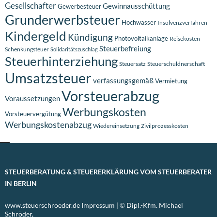
Gesellschafter
Gewinnausschüttung
Gewerbesteuer
Grunderwerbsteuer
Hochwasser
Insolvenzverfahren
Kindergeld
Kündigung
Photovoltaikanlage
Reisekosten
Steuerbefreiung
Schenkungsteuer
Solidaritätszuschlag
Steuerhinterziehung
Steuersatz
Steuerschuldnerschaft
Umsatzsteuer
verfassungsgemäß
Vermietung
Vorsteuerabzug
Voraussetzungen
Werbungskosten
Vorsteuervergütung
Werbungskostenabzug
Wiedereinsetzung
Zivilprozesskosten
STEUERBERATUNG & STEUERERKLÄRUNG VOM STEUERBERATER
IN BERLIN
www.steuerschroeder.de
Impressum
| ©
Dipl.-Kfm. Michael
Schröder,