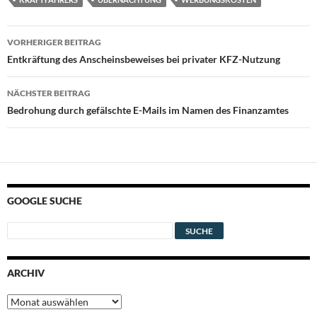
Beitragsnavigation
VORHERIGER BEITRAG
Entkräftung des Anscheinsbeweises bei privater KFZ-Nutzung
NÄCHSTER BEITRAG
Bedrohung durch gefälschte E-Mails im Namen des Finanzamtes
GOOGLE SUCHE
ARCHIV
Archiv