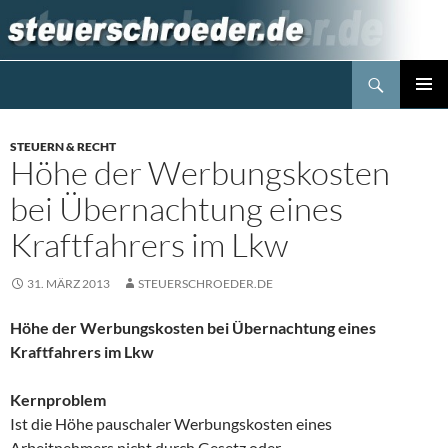
Zum
Inhalt
springen
Suchen
Steuerblog www.steuerschroeder.de
PRIMÄR
MENÜ
STEUERN & RECHT
Höhe der Werbungskosten
bei Übernachtung eines
Kraftfahrers im Lkw
31. MÄRZ 2013
STEUERSCHROEDER.DE
Höhe der Werbungskosten bei Übernachtung eines
Kraftfahrers im Lkw
Kernproblem
Ist die Höhe pauschaler Werbungskosten eines
Arbeitnehmers nicht durch Gesetz oder