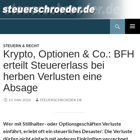
Zum
Inhalt
springen
Suchen
Steuerblog www.steuerschroeder.de
PRIMÄR
MENÜ
STEUERN & RECHT
Krypto, Optionen & Co.: BFH
erteilt Steuererlass bei
herben Verlusten eine
Absage
15. MAI 2026
STEUERSCHROEDER.DE
Wer mit Stillhalter- oder Optionsgeschäften Verluste
einfährt, erlebt oft ein steuerliches Desaster: Die Verluste
dürfen nicht einfach mit anderen Einkünften verrechnet