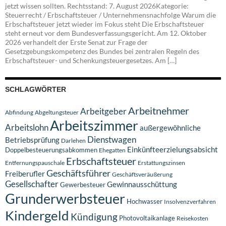
jetzt wissen sollten. Rechtsstand: 7. August 2026Kategorie:
Steuerrecht / Erbschaftsteuer / Unternehmensnachfolge Warum die
Erbschaftsteuer jetzt wieder im Fokus steht Die Erbschaftsteuer
steht erneut vor dem Bundesverfassungsgericht. Am 12. Oktober
2026 verhandelt der Erste Senat zur Frage der
Gesetzgebungskompetenz des Bundes bei zentralen Regeln des
Erbschaftsteuer- und Schenkungsteuergesetzes. Am […]
SCHLAGWÖRTER
Arbeitnehmer
Arbeitgeber
Abfindung
Abgeltungsteuer
Arbeitszimmer
Arbeitslohn
außergewöhnliche
Dienstwagen
Betriebsprüfung
Darlehen
Einkünfteerzielungsabsicht
Doppelbesteuerungsabkommen
Ehegatten
Erbschaftsteuer
Entfernungspauschale
Erstattungszinsen
Geschäftsführer
Freiberufler
Geschäftsveräußerung
Gesellschafter
Gewinnausschüttung
Gewerbesteuer
Grunderwerbsteuer
Hochwasser
Insolvenzverfahren
Kindergeld
Kündigung
Photovoltaikanlage
Reisekosten