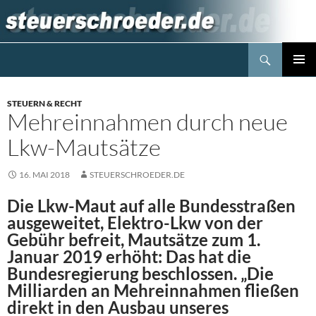
Zum
Inhalt
springen
Suchen
Steuerblog www.steuerschroeder.de
PRIMÄR
MENÜ
STEUERN & RECHT
Mehreinnahmen durch neue
Lkw-Mautsätze
16. MAI 2018
STEUERSCHROEDER.DE
Die Lkw-Maut auf alle Bundesstraßen
ausgeweitet, Elektro-Lkw von der
Gebühr befreit, Mautsätze zum 1.
Januar 2019 erhöht: Das hat die
Bundesregierung beschlossen. „Die
Milliarden an Mehreinnahmen fließen
direkt in den Ausbau unseres