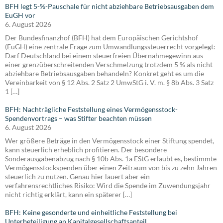
BFH legt 5-%-Pauschale für nicht abziehbare Betriebsausgaben dem
EuGH vor
6. August 2026
Der Bundesfinanzhof (BFH) hat dem Europäischen Gerichtshof
(EuGH) eine zentrale Frage zum Umwandlungssteuerrecht vorgelegt:
Darf Deutschland bei einem steuerfreien Übernahmegewinn aus
einer grenzüberschreitenden Verschmelzung trotzdem 5 % als nicht
abziehbare Betriebsausgaben behandeln? Konkret geht es um die
Vereinbarkeit von § 12 Abs. 2 Satz 2 UmwStG i. V. m. § 8b Abs. 3 Satz
1 […]
BFH: Nachträgliche Feststellung eines Vermögensstock-
Spendenvortrags – was Stifter beachten müssen
6. August 2026
Wer größere Beträge in den Vermögensstock einer Stiftung spendet,
kann steuerlich erheblich profitieren. Der besondere
Sonderausgabenabzug nach § 10b Abs. 1a EStG erlaubt es, bestimmte
Vermögensstockspenden über einen Zeitraum von bis zu zehn Jahren
steuerlich zu nutzen. Genau hier lauert aber ein
verfahrensrechtliches Risiko: Wird die Spende im Zuwendungsjahr
nicht richtig erklärt, kann ein späterer […]
BFH: Keine gesonderte und einheitliche Feststellung bei
Unterbeteiligung an Kapitalgesellschaftsanteil