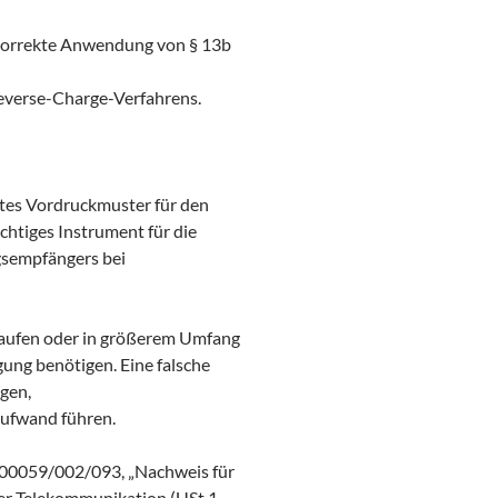
korrekte Anwendung von § 13b
verse-Charge-Verfahrens.
ertes Vordruckmuster für den
ichtiges Instrument für die
gsempfängers bei
aufen oder in größerem Umfang
igung benötigen. Eine falsche
gen,
ufwand führen.
/00059/002/093, „Nachweis für
er Telekommunikation (USt 1