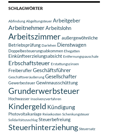
SCHLAGWÖRTER
Arbeitgeber
Abfindung
Abgeltungsteuer
Arbeitnehmer
Arbeitslohn
Arbeitszimmer
außergewöhnliche
Dienstwagen
Betriebsprüfung
Darlehen
Doppelbesteuerungsabkommen
Ehegatten
Einkünfteerzielungsabsicht
Entfernungspauschale
Erbschaftsteuer
Erstattungszinsen
Geschäftsführer
Freiberufler
Gesellschafter
Geschäftsveräußerung
Gewinnausschüttung
Gewerbesteuer
Grunderwerbsteuer
Hochwasser
Insolvenzverfahren
Kindergeld
Kündigung
Photovoltaikanlage
Reisekosten
Schenkungsteuer
Steuerbefreiung
Solidaritätszuschlag
Steuerhinterziehung
Steuersatz