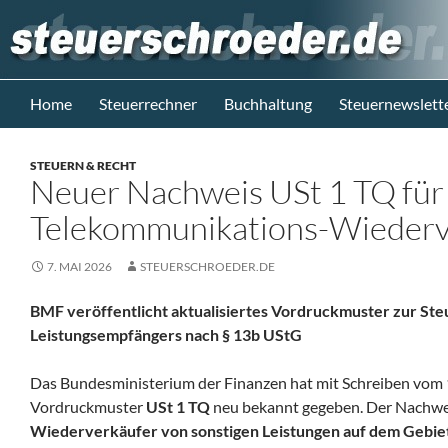
Zum
Inhalt
springen
Suchen
Steuerblog www.steuerschroeder.de
Home
Steuerrechner
Buchhaltung
Steuernewslett
Steuern &
Recht vom
STEUERN & RECHT
Steuerberater
Neuer Nachweis USt 1 TQ für
M. Schröder
Berlin
Telekommunikations-Wiederv
7. MAI 2026
STEUERSCHROEDER.DE
BMF veröffentlicht aktualisiertes Vordruckmuster zur Ste
Leistungsempfängers nach § 13b UStG
Das Bundesministerium der Finanzen hat mit Schreiben vom
Vordruckmuster
USt 1 TQ
neu bekannt gegeben. Der Nachweis
Wiederverkäufer von sonstigen Leistungen auf dem Gebie