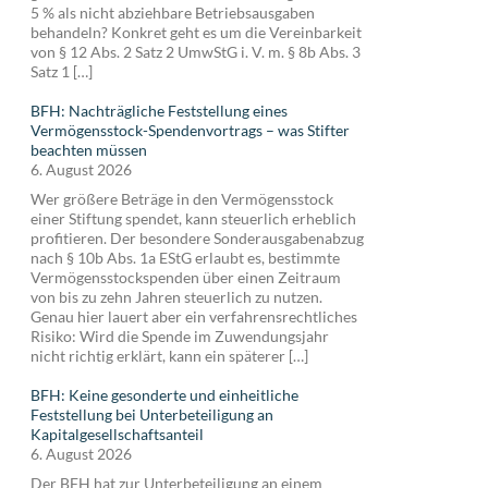
5 % als nicht abziehbare Betriebsausgaben
behandeln? Konkret geht es um die Vereinbarkeit
von § 12 Abs. 2 Satz 2 UmwStG i. V. m. § 8b Abs. 3
Satz 1 […]
BFH: Nachträgliche Feststellung eines
Vermögensstock-Spendenvortrags – was Stifter
beachten müssen
6. August 2026
Wer größere Beträge in den Vermögensstock
einer Stiftung spendet, kann steuerlich erheblich
profitieren. Der besondere Sonderausgabenabzug
nach § 10b Abs. 1a EStG erlaubt es, bestimmte
Vermögensstockspenden über einen Zeitraum
von bis zu zehn Jahren steuerlich zu nutzen.
Genau hier lauert aber ein verfahrensrechtliches
Risiko: Wird die Spende im Zuwendungsjahr
nicht richtig erklärt, kann ein späterer […]
BFH: Keine gesonderte und einheitliche
Feststellung bei Unterbeteiligung an
Kapitalgesellschaftsanteil
6. August 2026
Der BFH hat zur Unterbeteiligung an einem