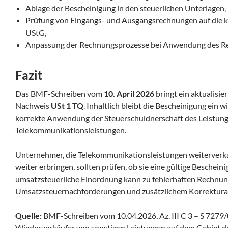
Ablage der Bescheinigung in den steuerlichen Unterlagen,
Prüfung von Eingangs- und Ausgangsrechnungen auf die 
UStG,
Anpassung der Rechnungsprozesse bei Anwendung des Re
Fazit
Das BMF-Schreiben vom
10. April 2026
bringt ein aktualisi
Nachweis
USt 1 TQ
. Inhaltlich bleibt die Bescheinigung ein w
korrekte Anwendung der Steuerschuldnerschaft des Leistun
Telekommunikationsleistungen.
Unternehmer, die Telekommunikationsleistungen weiterverk
weiter erbringen, sollten prüfen, ob sie eine gültige Beschein
umsatzsteuerliche Einordnung kann zu fehlerhaften Rechnun
Umsatzsteuernachforderungen und zusätzlichem Korrektura
Quelle:
BMF-Schreiben vom 10.04.2026, Az. III C 3 – S 7279
Wiederverkäufer von sonstigen Leistungen auf dem Gebiet d