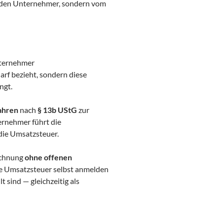
tenden Unternehmer, sondern vom
nternehmer
rf bezieht, sondern diese
ngt.
ahren
nach
§ 13b UStG
zur
rnehmer führt die
die Umsatzsteuer.
echnung
ohne offenen
e Umsatzsteuer selbst anmelden
 sind — gleichzeitig als