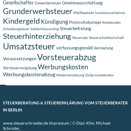
Gesellschafter
Gewinnausschüttung
Gewerbesteuer
Grunderwerbsteuer
Hochwasser
Insolvenzverfahren
Kindergeld
Kündigung
Photovoltaikanlage
Reisekosten
Steuerbefreiung
Schenkungsteuer
Solidaritätszuschlag
Steuerhinterziehung
Steuersatz
Steuerschuldnerschaft
Umsatzsteuer
verfassungsgemäß
Vermietung
Vorsteuerabzug
Voraussetzungen
Werbungskosten
Vorsteuervergütung
Werbungskostenabzug
Wiedereinsetzung
Zivilprozesskosten
STEUERBERATUNG & STEUERERKLÄRUNG VOM STEUERBERATER
IN BERLIN
www.steuerschroeder.de
Impressum
| ©
Dipl.-Kfm. Michael
Schröder,