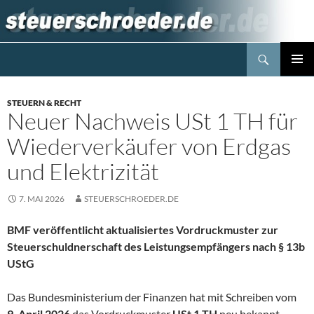
Zum
Inhalt
springen
Suchen
Steuerblog www.steuerschroeder.de
PRIMÄR
MENÜ
STEUERN & RECHT
Neuer Nachweis USt 1 TH für
Wiederverkäufer von Erdgas
und Elektrizität
7. MAI 2026
STEUERSCHROEDER.DE
BMF veröffentlicht aktualisiertes Vordruckmuster zur
Steuerschuldnerschaft des Leistungsempfängers nach § 13b
UStG
Das Bundesministerium der Finanzen hat mit Schreiben vom
9. April 2026
das Vordruckmuster
USt 1 TH
neu bekannt