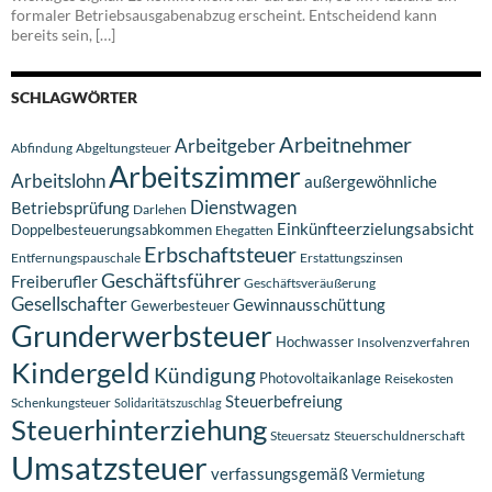
formaler Betriebsausgabenabzug erscheint. Entscheidend kann
bereits sein, […]
SCHLAGWÖRTER
Arbeitnehmer
Arbeitgeber
Abfindung
Abgeltungsteuer
Arbeitszimmer
Arbeitslohn
außergewöhnliche
Dienstwagen
Betriebsprüfung
Darlehen
Einkünfteerzielungsabsicht
Doppelbesteuerungsabkommen
Ehegatten
Erbschaftsteuer
Entfernungspauschale
Erstattungszinsen
Geschäftsführer
Freiberufler
Geschäftsveräußerung
Gesellschafter
Gewinnausschüttung
Gewerbesteuer
Grunderwerbsteuer
Hochwasser
Insolvenzverfahren
Kindergeld
Kündigung
Photovoltaikanlage
Reisekosten
Steuerbefreiung
Schenkungsteuer
Solidaritätszuschlag
Steuerhinterziehung
Steuersatz
Steuerschuldnerschaft
Umsatzsteuer
verfassungsgemäß
Vermietung