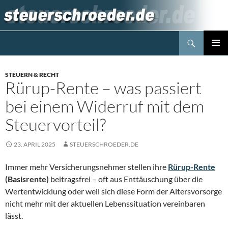
Zum
Inhalt
springen
Suchen
Steuerblog www.steuerschroeder.de
PRIMÄR
MENÜ
STEUERN & RECHT
Rürup-Rente – was passiert
bei einem Widerruf mit dem
Steuervorteil?
23. APRIL 2025
STEUERSCHROEDER.DE
Immer mehr Versicherungsnehmer stellen ihre
Rürup-Rente
(Basisrente)
beitragsfrei – oft aus Enttäuschung über die
Wertentwicklung oder weil sich diese Form der Altersvorsorge
nicht mehr mit der aktuellen Lebenssituation vereinbaren
lässt.