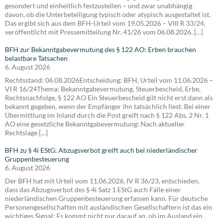
gesondert und einheitlich festzustellen – und zwar unabhängig
davon, ob die Unterbeteiligung typisch oder atypisch ausgestaltet ist.
Das ergibt sich aus dem BFH-Urteil vom 19.05.2026 – VIII R 33/24,
veröffentlicht mit Pressemitteilung Nr. 41/26 vom 06.08.2026. […]
BFH zur Bekanntgabevermutung des § 122 AO: Erben brauchen
belastbare Tatsachen
6. August 2026
Rechtsstand: 06.08.2026Entscheidung: BFH, Urteil vom 11.06.2026 –
VI R 16/24Thema: Bekanntgabevermutung, Steuerbescheid, Erbe,
Rechtsnachfolge, § 122 AO Ein Steuerbescheid gilt nicht erst dann als
bekannt gegeben, wenn der Empfänger ihn tatsächlich liest. Bei einer
Übermittlung im Inland durch die Post greift nach § 122 Abs. 2 Nr. 1
AO eine gesetzliche Bekanntgabevermutung: Nach aktueller
Rechtslage […]
BFH zu § 4i EStG: Abzugsverbot greift auch bei niederländischer
Gruppenbesteuerung
6. August 2026
Der BFH hat mit Urteil vom 11.06.2026, IV R 36/23, entschieden,
dass das Abzugsverbot des § 4i Satz 1 EStG auch Fälle einer
niederländischen Gruppenbesteuerung erfassen kann. Für deutsche
Personengesellschaften mit ausländischen Gesellschaftern ist das ein
wichtiges Signal: Es kommt nicht nur darauf an, ob im Ausland ein