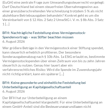
(EuGH) eine zentrale Frage zum Umwandlungssteuerrecht vorgelegt:
Darf Deutschland bei einem steuerfreien Übernahmegewinn aus
einer grenzüberschreitenden Verschmelzung trotzdem 5 % als nicht
abziehbare Betriebsausgaben behandeln? Konkret geht es um die
Vereinbarkeit von § 12 Abs. 2 Satz 2 UmwStG i. V. m. § 8b Abs. 3 Satz
1 […]
BFH: Nachträgliche Feststellung eines Vermögensstock-
Spendenvortrags – was Stifter beachten müssen
6. August 2026
Wer größere Beträge in den Vermögensstock einer Stiftung spendet,
kann steuerlich erheblich profitieren. Der besondere
Sonderausgabenabzug nach § 10b Abs. 1a EStG erlaubt es, bestimmte
Vermögensstockspenden über einen Zeitraum von bis zu zehn Jahren
steuerlich zu nutzen. Genau hier lauert aber ein
verfahrensrechtliches Risiko: Wird die Spende im Zuwendungsjahr
nicht richtig erklärt, kann ein späterer […]
BFH: Keine gesonderte und einheitliche Feststellung bei
Unterbeteiligung an Kapitalgesellschaftsanteil
6. August 2026
Der BFH hat zur Unterbeteiligung an einem
Kapitalgesellschaftsanteil klargestellt: Für eine Unterbeteiligung an
einem GmbH-Anteil sind die Besteuerungsgrundlagen nicht