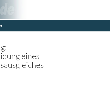
er
g:
idung eines
sausgleiches