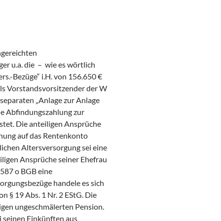
ngereichten
r u.a. die – wie es wörtlich
rs.-Bezüge“ i.H. von 156.650 €
als Vorstandsvorsitzender der W
 separaten „Anlage zur Anlage
ne Abfindungszahlung zur
stet. Die anteiligen Ansprüche
chung auf das Rentenkonto
blichen Altersversorgung sei eine
eiligen Ansprüche seiner Ehefrau
1587 o BGB eine
sorgungsbezüge handele es sich
n § 19 Abs. 1 Nr. 2 EStG. Die
tigen ungeschmälerten Pension.
i seinen Einkünften aus