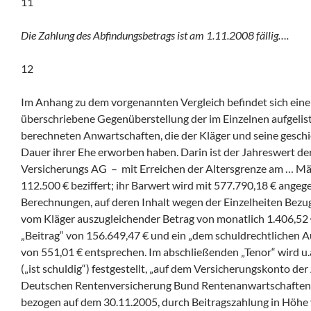
11
Die Zahlung des Abfindungsbetrags ist am 1.11.2008 fällig….
12
Im Anhang zu dem vorgenannten Vergleich befindet sich eine
überschriebene Gegenüberstellung der im Einzelnen aufgeli
berechneten Anwartschaften, die der Kläger und seine gesc
Dauer ihrer Ehe erworben haben. Darin ist der Jahreswert de
Versicherungs AG – mit Erreichen der Altersgrenze am … Mä
112.500 € beziffert; ihr Barwert wird mit 577.790,18 € ange
Berechnungen, auf deren Inhalt wegen der Einzelheiten Bezug
vom Kläger auszugleichender Betrag von monatlich 1.406,52
„Beitrag“ von 156.649,47 € und ein „dem schuldrechtlichen A
von 551,01 € entsprechen. Im abschließenden „Tenor“ wird u.a
(„ist schuldig“) festgestellt, „auf dem Versicherungskonto de
Deutschen Rentenversicherung Bund Rentenanwartschaften 
bezogen auf dem 30.11.2005, durch Beitragszahlung in Höhe