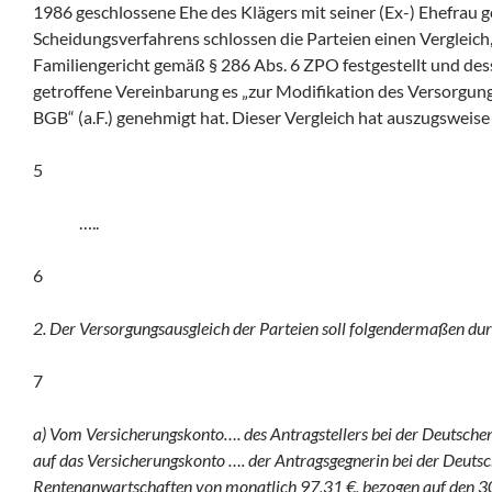
1986 geschlossene Ehe des Klägers mit seiner (Ex-) Ehefrau
Scheidungsverfahrens schlossen die Parteien einen Verglei
Familiengericht gemäß § 286 Abs. 6 ZPO festgestellt und dess
getroffene Vereinbarung es „zur Modifikation des Versorgun
BGB“ (a.F.) genehmigt hat. Dieser Vergleich hat auszugsweis
5
…..
6
2. Der Versorgungsausgleich der Parteien soll folgendermaßen du
7
a) Vom Versicherungskonto…. des Antragstellers bei der Deutsch
auf das Versicherungskonto …. der Antragsgegnerin bei der Deut
Rentenanwartschaften von monatlich 97,31 €, bezogen auf den 3