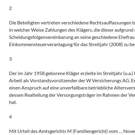
2
Die Beteiligten vertreten verschiedene Rechtsauffassungen b
in welcher Weise Zahlungen des Klägers, die dieser aufgrund 
Scheidungsfolgenvereinbarung an seine geschiedene Ehefrau ge
Einkommensteuerveranlagung für das Streitjahr (2008) zu ber
3
Der im Jahr 1958 geborene Kläger erzielte im Streitjahr (u.a.)
Arbeit als Vorstandsvorsitzender der W Versicherungs AG. Er 
einen Anspruch auf eine unverfallbare betriebliche Altersver
dessen Realteilung der Versorgungsträger im Rahmen der V
hat.
4
Mit Urteil des Amtsgerichts M (Familiengericht) vom … Nov