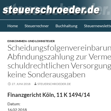
Zum
Inhalt
springen
Suchen
Steuerblog www.steuerschroeder.de
Home
Steuerrechner
Buchhaltung
Steuernewslett
Steuern &
Recht vom
EINKOMMEN- UND LOHNSTEUER
Steuerberater
Scheidungsfolgenvereinbarun
M. Schröder
Berlin
Abfindungszahlung zur Verme
schuldrechtlichen Versorgung
keine Sonderausgaben
27. JUNI 2018
STEUERSCHROEDER.DE
Finanzgericht Köln, 11 K 1494/14
Datum:
16.02.2018