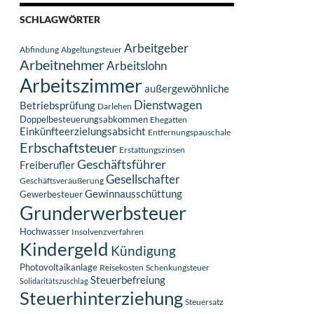
SCHLAGWÖRTER
Arbeitgeber
Abfindung
Abgeltungsteuer
Arbeitnehmer
Arbeitslohn
Arbeitszimmer
außergewöhnliche
Dienstwagen
Betriebsprüfung
Darlehen
Doppelbesteuerungsabkommen
Ehegatten
Einkünfteerzielungsabsicht
Entfernungspauschale
Erbschaftsteuer
Erstattungszinsen
Geschäftsführer
Freiberufler
Gesellschafter
Geschäftsveräußerung
Gewinnausschüttung
Gewerbesteuer
Grunderwerbsteuer
Hochwasser
Insolvenzverfahren
Kindergeld
Kündigung
Photovoltaikanlage
Reisekosten
Schenkungsteuer
Steuerbefreiung
Solidaritätszuschlag
Steuerhinterziehung
Steuersatz