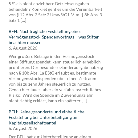
5 % als nicht abziehbare Betriebsausgaben
behandeln? Konkret geht es um die Vereinbarkeit
von § 12 Abs. 2 Satz 2 UmwStG i. V. m. § 8b Abs. 3
Satz 1 […]
BFH: Nachträgliche Feststellung eines
Vermögensstock-Spendenvortrags – was Stifter
beachten müssen
6. August 2026
Wer größere Beträge in den Vermögensstock
einer Stiftung spendet, kann steuerlich erheblich
profitieren. Der besondere Sonderausgabenabzug
nach § 10b Abs. 1a EStG erlaubt es, bestimmte
Vermögensstockspenden über einen Zeitraum
von bis zu zehn Jahren steuerlich zu nutzen.
Genau hier lauert aber ein verfahrensrechtliches
Risiko: Wird die Spende im Zuwendungsjahr
nicht richtig erklärt, kann ein späterer […]
BFH: Keine gesonderte und einheitliche
Feststellung bei Unterbeteiligung an
Kapitalgesellschaftsanteil
6. August 2026
Der BFH hat zur Unterbeteiligung an einem