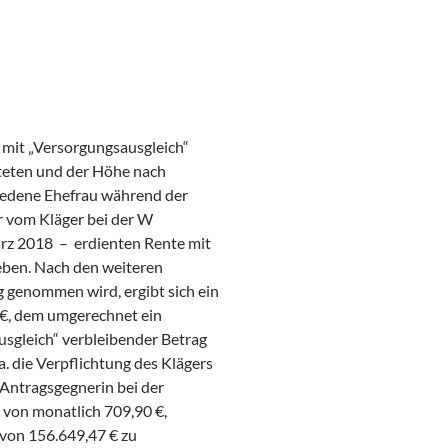
 mit „Versorgungsausgleich“
steten und der Höhe nach
hiedene Ehefrau während der
r vom Kläger bei der W
rz 2018 – erdienten Rente mit
geben. Nach den weiteren
 genommen wird, ergibt sich ein
 €, dem umgerechnet ein
usgleich“ verbleibender Betrag
. die Verpflichtung des Klägers
r Antragsgegnerin bei der
von monatlich 709,90 €,
 von 156.649,47 € zu