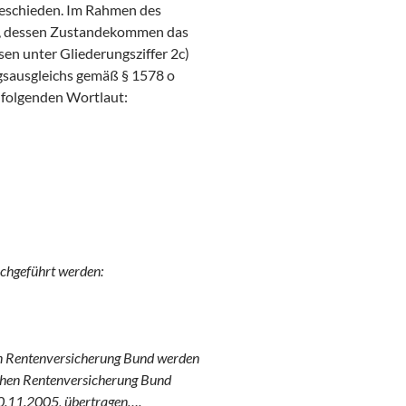
 geschieden. Im Rahmen des
ch, dessen Zustandekommen das
en unter Gliederungsziffer 2c)
gsausgleichs gemäß § 1578 o
e folgenden Wortlaut:
rchgeführt werden:
en Rentenversicherung Bund werden
schen Rentenversicherung Bund
0.11.2005, übertragen….