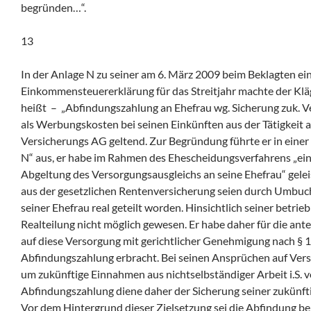
begründen…“.
13
In der Anlage N zu seiner am 6. März 2009 beim Beklagten ei
Einkommensteuererklärung für das Streitjahr machte der Kläge
heißt – „Abfindungszahlung an Ehefrau wg. Sicherung zuk. Ve
als Werbungskosten bei seinen Einkünften aus der Tätigkeit 
Versicherungs AG geltend. Zur Begründung führte er in einer
N“ aus, er habe im Rahmen des Ehescheidungsverfahrens „ei
Abgeltung des Versorgungsausgleichs an seine Ehefrau“ gelei
aus der gesetzlichen Rentenversicherung seien durch Umbu
seiner Ehefrau real geteilt worden. Hinsichtlich seiner betrie
Realteilung nicht möglich gewesen. Er habe daher für die ant
auf diese Versorgung mit gerichtlicher Genehmigung nach § 
Abfindungszahlung erbracht. Bei seinen Ansprüchen auf Ver
um zukünftige Einnahmen aus nichtselbständiger Arbeit i.S. vo
Abfindungszahlung diene daher der Sicherung seiner zukünf
Vor dem Hintergrund dieser Zielsetzung sei die Abfindung be