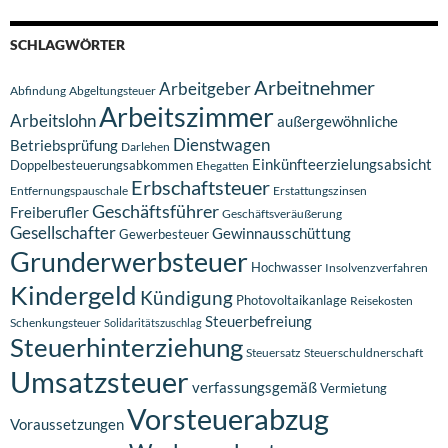
SCHLAGWÖRTER
Arbeitnehmer
Arbeitgeber
Abfindung
Abgeltungsteuer
Arbeitszimmer
Arbeitslohn
außergewöhnliche
Dienstwagen
Betriebsprüfung
Darlehen
Einkünfteerzielungsabsicht
Doppelbesteuerungsabkommen
Ehegatten
Erbschaftsteuer
Entfernungspauschale
Erstattungszinsen
Geschäftsführer
Freiberufler
Geschäftsveräußerung
Gesellschafter
Gewinnausschüttung
Gewerbesteuer
Grunderwerbsteuer
Hochwasser
Insolvenzverfahren
Kindergeld
Kündigung
Photovoltaikanlage
Reisekosten
Steuerbefreiung
Schenkungsteuer
Solidaritätszuschlag
Steuerhinterziehung
Steuersatz
Steuerschuldnerschaft
Umsatzsteuer
verfassungsgemäß
Vermietung
Vorsteuerabzug
Voraussetzungen