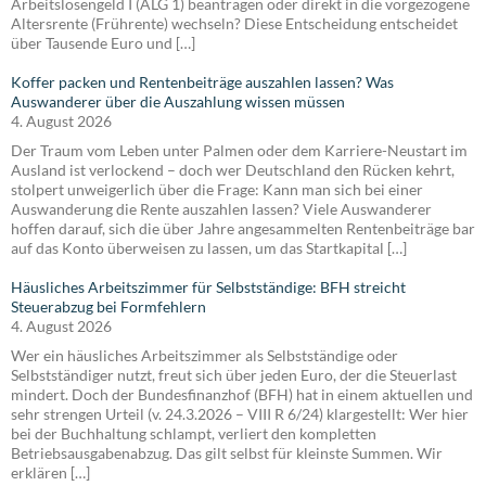
Arbeitslosengeld I (ALG 1) beantragen oder direkt in die vorgezogene
Altersrente (Frührente) wechseln? Diese Entscheidung entscheidet
über Tausende Euro und […]
Koffer packen und Rentenbeiträge auszahlen lassen? Was
Auswanderer über die Auszahlung wissen müssen
4. August 2026
Der Traum vom Leben unter Palmen oder dem Karriere-Neustart im
Ausland ist verlockend – doch wer Deutschland den Rücken kehrt,
stolpert unweigerlich über die Frage: Kann man sich bei einer
Auswanderung die Rente auszahlen lassen? Viele Auswanderer
hoffen darauf, sich die über Jahre angesammelten Rentenbeiträge bar
auf das Konto überweisen zu lassen, um das Startkapital […]
Häusliches Arbeitszimmer für Selbstständige: BFH streicht
Steuerabzug bei Formfehlern
4. August 2026
Wer ein häusliches Arbeitszimmer als Selbstständige oder
Selbstständiger nutzt, freut sich über jeden Euro, der die Steuerlast
mindert. Doch der Bundesfinanzhof (BFH) hat in einem aktuellen und
sehr strengen Urteil (v. 24.3.2026 – VIII R 6/24) klargestellt: Wer hier
bei der Buchhaltung schlampt, verliert den kompletten
Betriebsausgabenabzug. Das gilt selbst für kleinste Summen. Wir
erklären […]