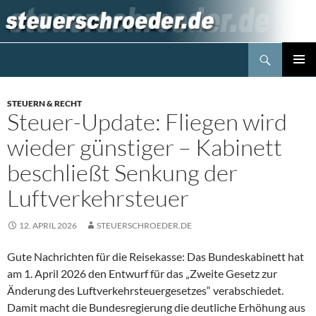
Zum
Inhalt
springen
Suchen
Steuerblog www.steuerschroeder.de
PRIMÄR
MENÜ
STEUERN & RECHT
Steuer-Update: Fliegen wird
wieder günstiger – Kabinett
beschließt Senkung der
Luftverkehrsteuer
12. APRIL 2026
STEUERSCHROEDER.DE
Gute Nachrichten für die Reisekasse: Das Bundeskabinett hat
am 1. April 2026 den Entwurf für das „Zweite Gesetz zur
Änderung des Luftverkehrsteuergesetzes“ verabschiedet.
Damit macht die Bundesregierung die deutliche Erhöhung aus