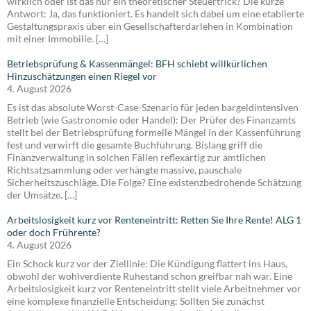
wirklich oder ist das nur ein theoretischer Steuertrick? Die kurze
Antwort: Ja, das funktioniert. Es handelt sich dabei um eine etablierte
Gestaltungspraxis über ein Gesellschafterdarlehen in Kombination
mit einer Immobilie. […]
Betriebsprüfung & Kassenmängel: BFH schiebt willkürlichen
Hinzuschätzungen einen Riegel vor
4. August 2026
Es ist das absolute Worst-Case-Szenario für jeden bargeldintensiven
Betrieb (wie Gastronomie oder Handel): Der Prüfer des Finanzamts
stellt bei der Betriebsprüfung formelle Mängel in der Kassenführung
fest und verwirft die gesamte Buchführung. Bislang griff die
Finanzverwaltung in solchen Fällen reflexartig zur amtlichen
Richtsatzsammlung oder verhängte massive, pauschale
Sicherheitszuschläge. Die Folge? Eine existenzbedrohende Schätzung
der Umsätze. […]
Arbeitslosigkeit kurz vor Renteneintritt: Retten Sie Ihre Rente! ALG 1
oder doch Frührente?
4. August 2026
Ein Schock kurz vor der Ziellinie: Die Kündigung flattert ins Haus,
obwohl der wohlverdiente Ruhestand schon greifbar nah war. Eine
Arbeitslosigkeit kurz vor Renteneintritt stellt viele Arbeitnehmer vor
eine komplexe finanzielle Entscheidung: Sollten Sie zunächst