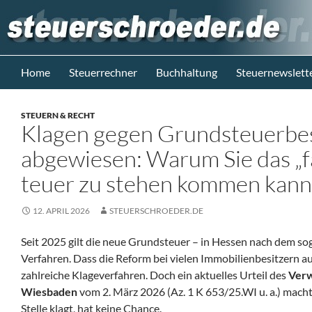
Zum
Inhalt
springen
Suchen
Steuerblog www.steuerschroeder.de
Home
Steuerrechner
Buchhaltung
Steuernewslett
Steuern &
Recht vom
STEUERN & RECHT
Steuerberater
Klagen gegen Grundsteuerbe
M. Schröder
Berlin
abgewiesen: Warum Sie das „f
teuer zu stehen kommen kann
12. APRIL 2026
STEUERSCHROEDER.DE
Seit 2025 gilt die neue Grundsteuer – in Hessen nach dem s
Verfahren. Dass die Reform bei vielen Immobilienbesitzern a
zahlreiche Klageverfahren. Doch ein aktuelles Urteil des
Verw
Wiesbaden
vom 2. März 2026 (Az. 1 K 653/25.WI u. a.) macht
Stelle klagt, hat keine Chance.