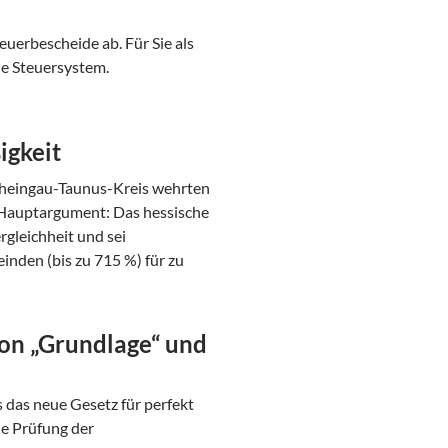
erbescheide ab. Für Sie als
he Steuersystem.
igkeit
heingau-Taunus-Kreis wehrten
r Hauptargument: Das hessische
gleichheit und sei
inden (bis zu 715 %) für zu
on „Grundlage“ und
s das neue Gesetz für perfekt
che Prüfung der