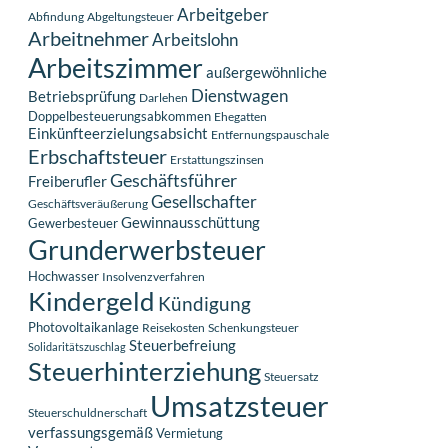
Arbeitgeber
Abfindung
Abgeltungsteuer
Arbeitnehmer
Arbeitslohn
Arbeitszimmer
außergewöhnliche
Dienstwagen
Betriebsprüfung
Darlehen
Doppelbesteuerungsabkommen
Ehegatten
Einkünfteerzielungsabsicht
Entfernungspauschale
Erbschaftsteuer
Erstattungszinsen
Geschäftsführer
Freiberufler
Gesellschafter
Geschäftsveräußerung
Gewinnausschüttung
Gewerbesteuer
Grunderwerbsteuer
Hochwasser
Insolvenzverfahren
Kindergeld
Kündigung
Photovoltaikanlage
Reisekosten
Schenkungsteuer
Steuerbefreiung
Solidaritätszuschlag
Steuerhinterziehung
Steuersatz
Umsatzsteuer
Steuerschuldnerschaft
verfassungsgemäß
Vermietung