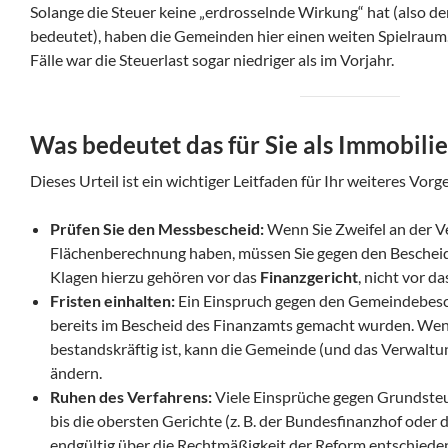
Solange die Steuer keine „erdrosselnde Wirkung“ hat (also de
bedeutet), haben die Gemeinden hier einen weiten Spielraum.
Fälle war die Steuerlast sogar niedriger als im Vorjahr.
Was bedeutet das für Sie als Immobil
Dieses Urteil ist ein wichtiger Leitfaden für Ihr weiteres Vo
Prüfen Sie den Messbescheid:
Wenn Sie Zweifel an der V
Flächenberechnung haben, müssen Sie gegen den Beschei
Klagen hierzu gehören vor das
Finanzgericht
, nicht vor d
Fristen einhalten:
Ein Einspruch gegen den Gemeindebesche
bereits im Bescheid des Finanzamts gemacht wurden. We
bestandskräftig ist, kann die Gemeinde (und das Verwaltu
ändern.
Ruhen des Verfahrens:
Viele Einsprüche gegen Grundsteu
bis die obersten Gerichte (z. B. der Bundesfinanzhof oder
endgültig über die Rechtmäßigkeit der Reform entschiede