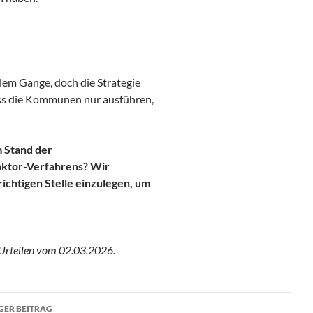
lem Gange, doch die Strategie
ass die Kommunen nur ausführen,
 Stand der
aktor-Verfahrens? Wir
richtigen Stelle einzulegen, um
 Urteilen vom 02.03.2026.
ragsnavigation
GER BEITRAG