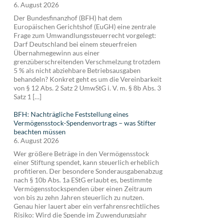
6. August 2026
Der Bundesfinanzhof (BFH) hat dem
Europäischen Gerichtshof (EuGH) eine zentrale
Frage zum Umwandlungssteuerrecht vorgelegt:
Darf Deutschland bei einem steuerfreien
Übernahmegewinn aus einer
grenzüberschreitenden Verschmelzung trotzdem
5 % als nicht abziehbare Betriebsausgaben
behandeln? Konkret geht es um die Vereinbarkeit
von § 12 Abs. 2 Satz 2 UmwStG i. V. m. § 8b Abs. 3
Satz 1 […]
BFH: Nachträgliche Feststellung eines
Vermögensstock-Spendenvortrags – was Stifter
beachten müssen
6. August 2026
Wer größere Beträge in den Vermögensstock
einer Stiftung spendet, kann steuerlich erheblich
profitieren. Der besondere Sonderausgabenabzug
nach § 10b Abs. 1a EStG erlaubt es, bestimmte
Vermögensstockspenden über einen Zeitraum
von bis zu zehn Jahren steuerlich zu nutzen.
Genau hier lauert aber ein verfahrensrechtliches
Risiko: Wird die Spende im Zuwendungsjahr