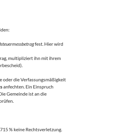
iden:
steuermessbetrag
fest. Hier wird
, multipliziert ihn mit ihrem
rbescheid).
e oder die Verfassungsmäßigkeit
ts
anfechten. Ein Einspruch
Die Gemeinde ist an die
prüfen.
715 % keine Rechtsverletzung.