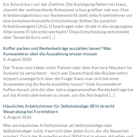
Ein Schock kurz vor der Ziellinie: Die Kündigung flattert ins Haus,
obwohl der wohlverdiente Ruhestand schon greifbar nah war. Eine
Arbeitslosigkeit kurz vor Renteneintritt stellt viele Arbeitnehmer vor
eine komplexe finanzielle Entscheidung: Sollten Sie zunächst
Arbeitslosengeld I (ALG 1) beantragen oder direkt in die vorgezogene
Altersrente (Frührente) wechseln? Diese Entscheidung entscheidet
über Tausende Euro und […]
Koffer packen und Rentenbeiträge auszahlen lassen? Was
Auswanderer über die Auszahlung wissen müssen
4. August 2026
Der Traum vom Leben unter Palmen oder dem Karriere-Neustart im
Ausland ist verlockend – doch wer Deutschland den Rücken kehrt,
stolpert unweigerlich über die Frage: Kann man sich bei einer
Auswanderung die Rente auszahlen lassen? Viele Auswanderer
hoffen darauf, sich die über Jahre angesammelten Rentenbeiträge bar
auf das Konto überweisen zu lassen, um das Startkapital […]
Häusliches Arbeitszimmer für Selbstständige: BFH streicht
Steuerabzug bei Formfehlern
4. August 2026
Wer ein häusliches Arbeitszimmer als Selbstständige oder
Selbstständiger nutzt, freut sich über jeden Euro, der die Steuerlast
mindert. Doch der Bundesfinanzhof (BFH) hat in einem aktuellen und