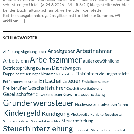
sehr strengen Urteil (v. 24.3.2026 – VIII R 6/24) klargestellt: Wer hier
bei der Buchhaltung schlampt, verliert den kompletten
Betriebsausgabenabzug. Das gilt selbst für kleinste Summen. Wir
erklären […]
SCHLAGWÖRTER
Arbeitnehmer
Arbeitgeber
Abfindung
Abgeltungsteuer
Arbeitszimmer
Arbeitslohn
außergewöhnliche
Dienstwagen
Betriebsprüfung
Darlehen
Einkünfteerzielungsabsicht
Doppelbesteuerungsabkommen
Ehegatten
Erbschaftsteuer
Entfernungspauschale
Erstattungszinsen
Geschäftsführer
Freiberufler
Geschäftsveräußerung
Gesellschafter
Gewinnausschüttung
Gewerbesteuer
Grunderwerbsteuer
Hochwasser
Insolvenzverfahren
Kindergeld
Kündigung
Photovoltaikanlage
Reisekosten
Steuerbefreiung
Schenkungsteuer
Solidaritätszuschlag
Steuerhinterziehung
Steuersatz
Steuerschuldnerschaft