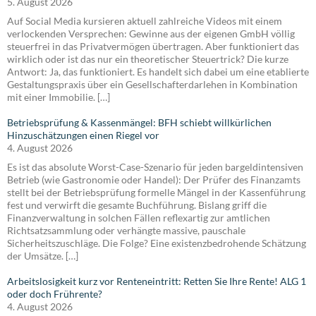
5. August 2026
Auf Social Media kursieren aktuell zahlreiche Videos mit einem
verlockenden Versprechen: Gewinne aus der eigenen GmbH völlig
steuerfrei in das Privatvermögen übertragen. Aber funktioniert das
wirklich oder ist das nur ein theoretischer Steuertrick? Die kurze
Antwort: Ja, das funktioniert. Es handelt sich dabei um eine etablierte
Gestaltungspraxis über ein Gesellschafterdarlehen in Kombination
mit einer Immobilie. […]
Betriebsprüfung & Kassenmängel: BFH schiebt willkürlichen
Hinzuschätzungen einen Riegel vor
4. August 2026
Es ist das absolute Worst-Case-Szenario für jeden bargeldintensiven
Betrieb (wie Gastronomie oder Handel): Der Prüfer des Finanzamts
stellt bei der Betriebsprüfung formelle Mängel in der Kassenführung
fest und verwirft die gesamte Buchführung. Bislang griff die
Finanzverwaltung in solchen Fällen reflexartig zur amtlichen
Richtsatzsammlung oder verhängte massive, pauschale
Sicherheitszuschläge. Die Folge? Eine existenzbedrohende Schätzung
der Umsätze. […]
Arbeitslosigkeit kurz vor Renteneintritt: Retten Sie Ihre Rente! ALG 1
oder doch Frührente?
4. August 2026