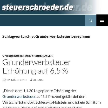
Zum
Inhalt
springen
Suchen
Steuerblog www.steuerschroeder.de
PRIMÄR
MENÜ
Schlagwortarchiv: Grunderwerbsteuer berechnen
UNTERNEHMER UND FREIBERUFLER
Grunderwerbsteuer
Erhöhung auf 6,5 %
22. MÄRZ 2013
ADMIN
„Die ab dem 1.1.2014 geplante Erhöhung der
Grunderwerbsteuer
auf 6,5 Prozent gefährdet den
Wirtschaftstandort Schleswig-Holstein und ist ein Schritt in
die falsche Richtung“, kritisiert der Präsident des