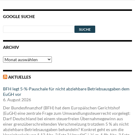
GOOGLE SUCHE
ARCHIV
Archiv
AKTUELLES
BFH legt 5-%-Pauschale für nicht abziehbare Betriebsausgaben dem
EuGH vor
6. August 2026
Der Bundesfinanzhof (BFH) hat dem Europäischen Gerichtshof
(EuGH) eine zentrale Frage zum Umwandlungssteuerrecht vorgelegt:
Darf Deutschland bei einem steuerfreien Übernahmegewinn aus
einer grenzüberschreitenden Verschmelzung trotzdem 5 % als nicht
abziehbare Betriebsausgaben behandeln? Konkret geht es um die
Vereinbarkeit von § 12 Abs. 2 Satz 2 UmwStG i. V. m. § 8b Abs. 3 Satz