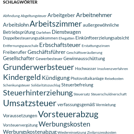
SCHLAGWÖRTER
Arbeitnehmer
Arbeitgeber
Abfindung
Abgeltungsteuer
Arbeitszimmer
Arbeitslohn
außergewöhnliche
Dienstwagen
Betriebsprüfung
Darlehen
Einkünfteerzielungsabsicht
Doppelbesteuerungsabkommen
Ehegatten
Erbschaftsteuer
Entfernungspauschale
Erstattungszinsen
Geschäftsführer
Freiberufler
Geschäftsveräußerung
Gesellschafter
Gewinnausschüttung
Gewerbesteuer
Grunderwerbsteuer
Hochwasser
Insolvenzverfahren
Kindergeld
Kündigung
Photovoltaikanlage
Reisekosten
Steuerbefreiung
Schenkungsteuer
Solidaritätszuschlag
Steuerhinterziehung
Steuersatz
Steuerschuldnerschaft
Umsatzsteuer
verfassungsgemäß
Vermietung
Vorsteuerabzug
Voraussetzungen
Werbungskosten
Vorsteuervergütung
Werbungskostenabzug
Wiedereinsetzung
Zivilprozesskosten