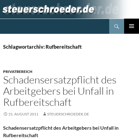
Zum
Inhalt
springen
Suchen
Steuerblog www.steuerschroeder.de
PRIMÄR
MENÜ
Schlagwortarchiv: Rufbereitschaft
PRIVATBEREICH
Schadensersatzpflicht des
Arbeitgebers bei Unfall in
Rufbereitschaft
31. AUGUST 2011
STEUERSCHROEDER.DE
Schadensersatzpflicht des Arbeitgebers bei Unfall in
Rufbereitschaft