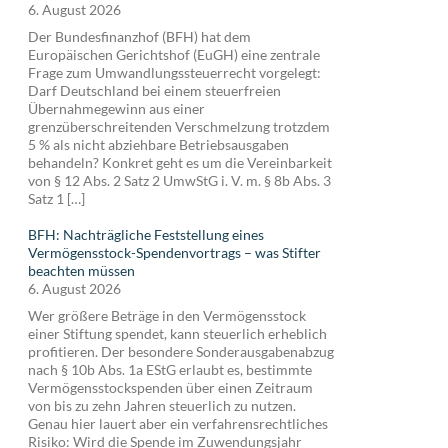
6. August 2026
Der Bundesfinanzhof (BFH) hat dem
Europäischen Gerichtshof (EuGH) eine zentrale
Frage zum Umwandlungssteuerrecht vorgelegt:
Darf Deutschland bei einem steuerfreien
Übernahmegewinn aus einer
grenzüberschreitenden Verschmelzung trotzdem
5 % als nicht abziehbare Betriebsausgaben
behandeln? Konkret geht es um die Vereinbarkeit
von § 12 Abs. 2 Satz 2 UmwStG i. V. m. § 8b Abs. 3
Satz 1 […]
BFH: Nachträgliche Feststellung eines
Vermögensstock-Spendenvortrags – was Stifter
beachten müssen
6. August 2026
Wer größere Beträge in den Vermögensstock
einer Stiftung spendet, kann steuerlich erheblich
profitieren. Der besondere Sonderausgabenabzug
nach § 10b Abs. 1a EStG erlaubt es, bestimmte
Vermögensstockspenden über einen Zeitraum
von bis zu zehn Jahren steuerlich zu nutzen.
Genau hier lauert aber ein verfahrensrechtliches
Risiko: Wird die Spende im Zuwendungsjahr