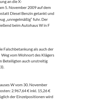
ung an die X-
 am 5. November 2009 auf dem
anstatt Diesel Benzin getankt und
eug „unregelmäßig“ fuhr. Der
ließend beim Autohaus W in F
ie Falschbetankung als auch der
m Weg vom Wohnort des Klägers
n Beteiligten auch unstreitig
3).
ohauses W vom 30. November
sten: 2.967,64 € inkl. 15,26 €
glich der Einzelpositionen wird