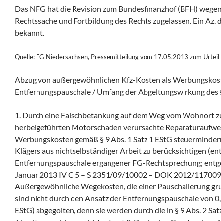
Das NFG hat die Revision zum Bundesfinanzhof (BFH) wegen
Rechtssache und Fortbildung des Rechts zugelassen. Ein Az. d
bekannt.
Quelle: FG Niedersachsen, Pressemitteilung vom 17.05.2013 zum Urtei
Abzug von außergewöhnlichen Kfz-Kosten als Werbungskos
Entfernungspauschale / Umfang der Abgeltungswirkung des § 
1. Durch eine Falschbetankung auf dem Weg vom Wohnort zu
herbeigeführten Motorschaden verursachte Reparaturaufwe
Werbungskosten gemäß § 9 Abs. 1 Satz 1 EStG steuermindern
Klägers aus nichtselbständiger Arbeit zu berücksichtigen (en
Entfernungspauschale ergangener FG-Rechtsprechung; entg
Januar 2013 IV C 5 – S 2351/09/10002 – DOK 2012/11700915,
Außergewöhnliche Wegekosten, die einer Pauschalierung grun
sind nicht durch den Ansatz der Entfernungspauschale von 0,30
EStG) abgegolten, denn sie werden durch die in § 9 Abs. 2 Sat