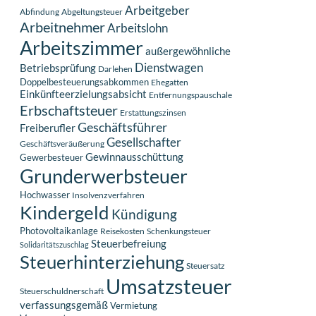
Arbeitgeber
Abfindung
Abgeltungsteuer
Arbeitnehmer
Arbeitslohn
Arbeitszimmer
außergewöhnliche
Dienstwagen
Betriebsprüfung
Darlehen
Doppelbesteuerungsabkommen
Ehegatten
Einkünfteerzielungsabsicht
Entfernungspauschale
Erbschaftsteuer
Erstattungszinsen
Geschäftsführer
Freiberufler
Gesellschafter
Geschäftsveräußerung
Gewinnausschüttung
Gewerbesteuer
Grunderwerbsteuer
Hochwasser
Insolvenzverfahren
Kindergeld
Kündigung
Photovoltaikanlage
Reisekosten
Schenkungsteuer
Steuerbefreiung
Solidaritätszuschlag
Steuerhinterziehung
Steuersatz
Umsatzsteuer
Steuerschuldnerschaft
verfassungsgemäß
Vermietung