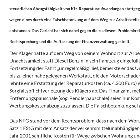
steuerlichen Abzugsfähigkeit von Kfz-Reparaturaufwendungen stattge
wegen eines durch eine Falschbetankung auf dem Weg zur Arbeitsstell
entstanden. Das Gericht hat sich dabei gegen die zu diesem Problemkre
Rechtsprechung und die Auffassung der Finanzverwaltung gestellt.
Der Kläger hatte auf dem Weg von seinem Wohnort zur Arbei
Unachtsamkeit statt Diesel Benzin in sein Fahrzeug eingefüllt
Fortsetzung der Fahrt „unregelmäßig“ lief, bemerkte er das U
bis zu einer nahe gelegenen Werkstatt, die den Motorschaden
lehnte eine Erstattung der Reparaturkosten (ca. 4.300 Euro)
Sorgfaltspflichtverletzung des Klägers ab. Das Finanzamt me
Entfernungspauschale (sog. Pendlerpauschale) seien nur Kos
Werbungskostenabzug zuzulassen. Die Falschbetankung sei ab
Das NFG stand vor dem Rechtsproblem, dass nach dem Wortlau
Satz 1 EStG mit dem Ansatz der verkehrsmittelunabhängigen
Jahr 2001 sämtliche Kosten für Wege zwischen Wohnung und