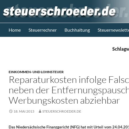
Zum
Inhalt
springen
Suchen
Steuerblog www.steuerschroeder.de
Home
Steuerrechner
Buchhaltung
Steuernewslett
Steuern &
Recht vom
Schlagw
Steuerberater
M. Schröder
Berlin
EINKOMMEN- UND LOHNSTEUER
Reparaturkosten infolge Fal
neben der Entfernungspausch
Werbungskosten abziehbar
18. MAI 2013
STEUERSCHROEDER.DE
Das Niedersächsische Finanzgericht (NFG) hat mit Urteil vom 24.04.201