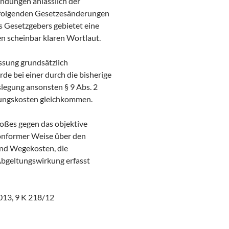
ündungen anlässlich der
 folgenden Gesetzesänderungen
 Gesetzgebers gebietet eine
n scheinbar klaren Wortlaut.
ssung grundsätzlich
de bei einer durch die bisherige
egung ansonsten § 9 Abs. 2
bungskosten gleichkommen.
toßes gegen das objektive
skonformer Weise über den
 und Wegekosten, die
 Abgeltungswirkung erfasst
2013, 9 K 218/12