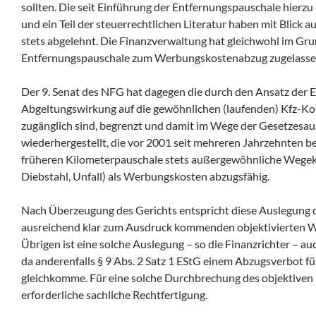
sollten. Die seit Einführung der Entfernungspauschale hier
und ein Teil der steuerrechtlichen Literatur haben mit Blick
stets abgelehnt. Die Finanzverwaltung hat gleichwohl im Gr
Entfernungspauschale zum Werbungskostenabzug zugelasse
Der 9. Senat des NFG hat dagegen die durch den Ansatz der 
Abgeltungswirkung auf die gewöhnlichen (laufenden) Kfz-Kos
zugänglich sind, begrenzt und damit im Wege der Gesetzesau
wiederhergestellt, die vor 2001 seit mehreren Jahrzehnten 
früheren Kilometerpauschale stets außergewöhnliche Wegeko
Diebstahl, Unfall) als Werbungskosten abzugsfähig.
Nach Überzeugung des Gerichts entspricht diese Auslegung 
ausreichend klar zum Ausdruck kommenden objektivierten Wi
Übrigen ist eine solche Auslegung – so die Finanzrichter – au
da anderenfalls § 9 Abs. 2 Satz 1 EStG einem Abzugsverbot 
gleichkomme. Für eine solche Durchbrechung des objektiven N
erforderliche sachliche Rechtfertigung.