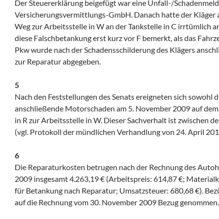
Der Steuererklärung beigefügt war eine Unfall-/Schadenmeld
Versicherungsvermittlungs-GmbH. Danach hatte der Kläger
Weg zur Arbeitsstelle in W an der Tankstelle in C irrtümlich 
diese Falschbetankung erst kurz vor F bemerkt, als das Fahrz
Pkw wurde nach der Schadensschilderung des Klägers ansch
zur Reparatur abgegeben.
5
Nach den Feststellungen des Senats ereigneten sich sowohl d
anschließende Motorschaden am 5. November 2009 auf de
in R zur Arbeitsstelle in W. Dieser Sachverhalt ist zwischen de
(vgl. Protokoll der mündlichen Verhandlung von 24. April 201
6
Die Reparaturkosten betrugen nach der Rechnung des Aut
2009 insgesamt 4.263,19 € (Arbeitspreis: 614,87 €; Materialko
für Betankung nach Reparatur; Umsatzsteuer: 680,68 €). Bezü
auf die Rechnung vom 30. November 2009 Bezug genommen.