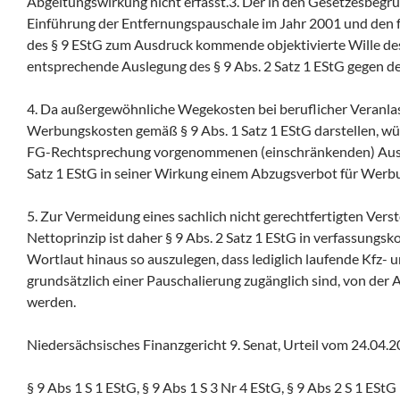
Abgeltungswirkung nicht erfasst.3. Der in den Gesetzesbegr
Einführung der Entfernungspauschale im Jahr 2001 und den
des § 9 EStG zum Ausdruck kommende objektivierte Wille des
entsprechende Auslegung des § 9 Abs. 2 Satz 1 EStG gegen de
4. Da außergewöhnliche Wegekosten bei beruflicher Veranla
Werbungskosten gemäß § 9 Abs. 1 Satz 1 EStG darstellen, wür
FG-Rechtsprechung vorgenommenen (einschränkenden) Ausl
Satz 1 EStG in seiner Wirkung einem Abzugsverbot für Wer
5. Zur Vermeidung eines sachlich nicht gerechtfertigten Vers
Nettoprinzip ist daher § 9 Abs. 2 Satz 1 EStG in verfassung
Wortlaut hinaus so auszulegen, dass lediglich laufende Kfz-
grundsätzlich einer Pauschalierung zugänglich sind, von der
werden.
Niedersächsisches Finanzgericht 9. Senat, Urteil vom 24.04.
§ 9 Abs 1 S 1 EStG, § 9 Abs 1 S 3 Nr 4 EStG, § 9 Abs 2 S 1 EStG