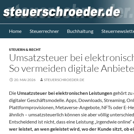
Zum
Inhalt
springen
Suchen
Steuerblog www.steuerschroeder.de
Home
Steuerrechner
Buchhaltung
Steuernewslett
Steuern &
Recht vom
STEUERN & RECHT
Steuerberater
Umsatzsteuer bei elektronisc
M. Schröder
Berlin
So vermeiden digitale Anbiete
20. MAI 2026
STEUERSCHROEDER.DE
Die
Umsatzsteuer bei elektronischen Leistungen
gehört zu 
digitaler Geschäftsmodelle. Apps, Downloads, Streaming, On
Plattformprovisionen, Metaverse-Angebote, NFTs oder E-Hea
ähnlich – umsatzsteuerlich können sie aber völlig unterschie
Entscheidend ist nicht, dass eine Leistung „irgendwie online“ 
wer leistet, an wen geleistet wird, wo der Kunde sitzt, ob e