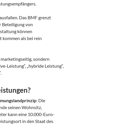
stungsempfängers.
ausfallen. Das BMF grenzt
r Beteiligung von
estaltung können
t kommen als bei rein
r marketingseitig, sondern
ive-Leistung“, „hybride Leistung“,
.
eistungen?
mungslandprinzip
: Die
unde seinen Wohnsitz,
eter kann eine 10.000-Euro-
eistungsort in den Staat des