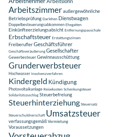
Arbeitnehmer
Arbeitslohn
Arbeitszimmer
außergewöhnliche
Dienstwagen
Betriebsprüfung
Darlehen
Doppelbesteuerungsabkommen
Ehegatten
Einkünfteerzielungsabsicht
Entfernungspauschale
Erbschaftsteuer
Erstattungszinsen
Geschäftsführer
Freiberufler
Gesellschafter
Geschäftsveräußerung
Gewinnausschüttung
Gewerbesteuer
Grunderwerbsteuer
Hochwasser
Insolvenzverfahren
Kindergeld
Kündigung
Photovoltaikanlage
Reisekosten
Schenkungsteuer
Steuerbefreiung
Solidaritätszuschlag
Steuerhinterziehung
Steuersatz
Umsatzsteuer
Steuerschuldnerschaft
verfassungsgemäß
Vermietung
Voraussetzungen
Vorsteuerabzug