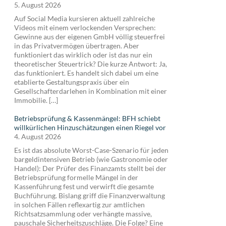
5. August 2026
Auf Social Media kursieren aktuell zahlreiche
Videos mit einem verlockenden Versprechen:
Gewinne aus der eigenen GmbH völlig steuerfrei
in das Privatvermögen übertragen. Aber
funktioniert das wirklich oder ist das nur ein
theoretischer Steuertrick? Die kurze Antwort: Ja,
das funktioniert. Es handelt sich dabei um eine
etablierte Gestaltungspraxis über ein
Gesellschafterdarlehen in Kombination mit einer
Immobilie. […]
Betriebsprüfung & Kassenmängel: BFH schiebt
willkürlichen Hinzuschätzungen einen Riegel vor
4. August 2026
Es ist das absolute Worst-Case-Szenario für jeden
bargeldintensiven Betrieb (wie Gastronomie oder
Handel): Der Prüfer des Finanzamts stellt bei der
Betriebsprüfung formelle Mängel in der
Kassenführung fest und verwirft die gesamte
Buchführung. Bislang griff die Finanzverwaltung
in solchen Fällen reflexartig zur amtlichen
Richtsatzsammlung oder verhängte massive,
pauschale Sicherheitszuschläge. Die Folge? Eine