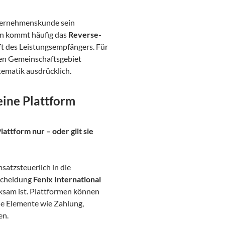
Unternehmenskunde sein
en kommt häufig das
Reverse-
ft des Leistungsempfängers. Für
igen Gemeinschaftsgebiet
ematik ausdrücklich.
eine Plattform
lattform nur – oder gilt sie
satzsteuerlich in die
scheidung
Fenix International
ksam ist. Plattformen können
he Elemente wie Zahlung,
en.