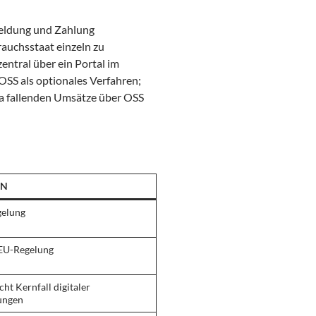
 Meldung und Zahlung
auchsstaat einzeln zu
ntral über ein Portal im
OSS als optionales Verfahren;
ma fallenden Umsätze über OSS
EN
elung
EU-Regelung
icht Kernfall digitaler
tungen