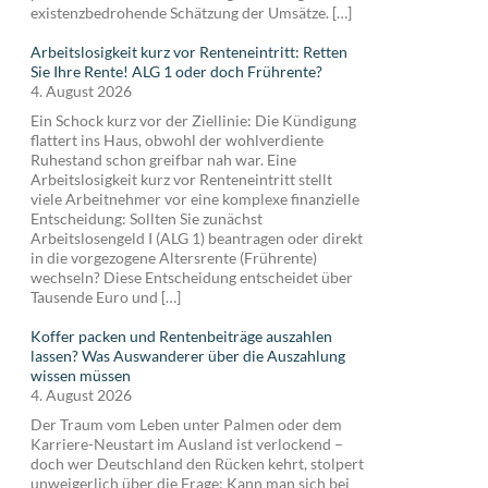
existenzbedrohende Schätzung der Umsätze. […]
Arbeitslosigkeit kurz vor Renteneintritt: Retten
Sie Ihre Rente! ALG 1 oder doch Frührente?
4. August 2026
Ein Schock kurz vor der Ziellinie: Die Kündigung
flattert ins Haus, obwohl der wohlverdiente
Ruhestand schon greifbar nah war. Eine
Arbeitslosigkeit kurz vor Renteneintritt stellt
viele Arbeitnehmer vor eine komplexe finanzielle
Entscheidung: Sollten Sie zunächst
Arbeitslosengeld I (ALG 1) beantragen oder direkt
in die vorgezogene Altersrente (Frührente)
wechseln? Diese Entscheidung entscheidet über
Tausende Euro und […]
Koffer packen und Rentenbeiträge auszahlen
lassen? Was Auswanderer über die Auszahlung
wissen müssen
4. August 2026
Der Traum vom Leben unter Palmen oder dem
Karriere-Neustart im Ausland ist verlockend –
doch wer Deutschland den Rücken kehrt, stolpert
unweigerlich über die Frage: Kann man sich bei