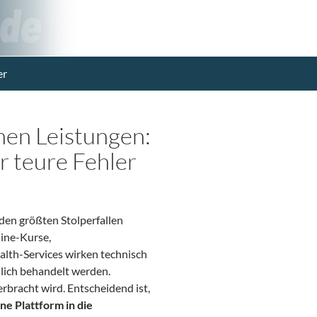
er
hen Leistungen:
r teure Fehler
den größten Stolperfallen
line-Kurse,
lth-Services wirken technisch
dlich behandelt werden.
erbracht wird. Entscheidend ist,
ine Plattform in die