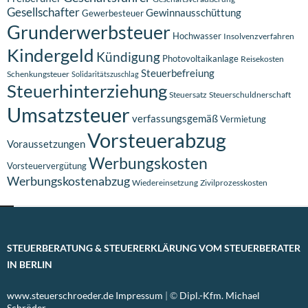
Gesellschafter
Gewinnausschüttung
Gewerbesteuer
Grunderwerbsteuer
Hochwasser
Insolvenzverfahren
Kindergeld
Kündigung
Photovoltaikanlage
Reisekosten
Steuerbefreiung
Schenkungsteuer
Solidaritätszuschlag
Steuerhinterziehung
Steuersatz
Steuerschuldnerschaft
Umsatzsteuer
verfassungsgemäß
Vermietung
Vorsteuerabzug
Voraussetzungen
Werbungskosten
Vorsteuervergütung
Werbungskostenabzug
Wiedereinsetzung
Zivilprozesskosten
STEUERBERATUNG & STEUERERKLÄRUNG VOM STEUERBERATER
IN BERLIN
www.steuerschroeder.de
Impressum
| ©
Dipl.-Kfm. Michael
Schröder,