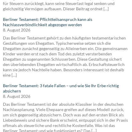
für Steuern zurücklegt, kann seine Steuerlast legal senken und
gleichzeitig Vermögen aufbauen. Dieser Beitrag ordnet […]
Berliner Testament: Pflichtteilsanspruch kann als
Nachlassverbindlichkeit abgezogen werden
8. August 2026
Das Berliner Testament gehört zu den häufigsten testamentarischen
Gestaltungen von Ehegatten. Typischerweise setzen sich die
Ehegatten zunächst gegenseitig zu Alleinerben ein. Die gemeinsamen
Kinder werden erst nach dem Tod des zuletzt versterbenden
Ehegatten zu sogenannten Schlusserben. Diese Gestaltung sichert
den überlebenden Ehegatten wirtschaftlich ab. Erbschaftsteuerlich
kann sie jedoch Nachteile haben. Besonders interessant ist deshalb
eine […]
Berliner Testament: 3 fatale Fallen – und wie Sie Ihr Erbe richtig
absichern
8. August 2026
Das Berliner Testament ist der absolute Klassiker in der deutschen
Nachlassplanung. Viele Ehepaare greifen auf dieses Modell zurück,
um sich gegenseitig abzusichern. Doch was auf den ersten Blick als
Liebesbeweis und sichere Bank erscheint, entpuppt sich in der Praxis
oftmals als steuerliche und rechtliche Kostenfalle. Was ist das
Berliner Testament und wie funktioniert es? Das […]