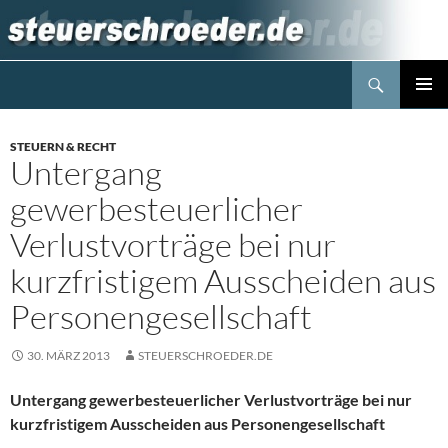
Zum
Inhalt
springen
Suchen
Steuerblog www.steuerschroeder.de
PRIMÄR
MENÜ
STEUERN & RECHT
Untergang
gewerbesteuerlicher
Verlustvorträge bei nur
kurzfristigem Ausscheiden aus
Personengesellschaft
30. MÄRZ 2013
STEUERSCHROEDER.DE
Untergang gewerbesteuerlicher Verlustvorträge bei nur
kurzfristigem Ausscheiden aus Personengesellschaft