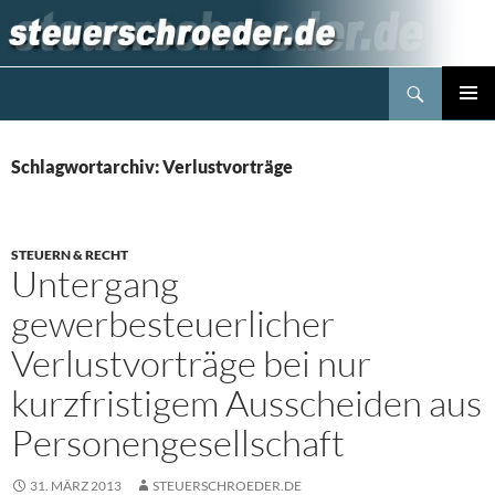
Zum
Inhalt
springen
Suchen
Steuerblog www.steuerschroeder.de
PRIMÄR
MENÜ
Schlagwortarchiv: Verlustvorträge
STEUERN & RECHT
Untergang
gewerbesteuerlicher
Verlustvorträge bei nur
kurzfristigem Ausscheiden aus
Personengesellschaft
31. MÄRZ 2013
STEUERSCHROEDER.DE