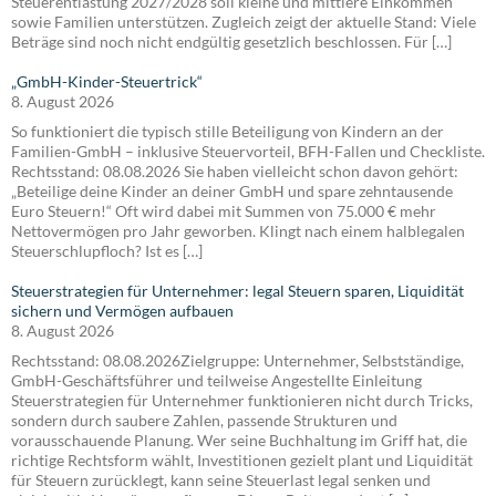
Steuerentlastung 2027/2028 soll kleine und mittlere Einkommen
sowie Familien unterstützen. Zugleich zeigt der aktuelle Stand: Viele
Beträge sind noch nicht endgültig gesetzlich beschlossen. Für […]
„GmbH-Kinder-Steuertrick“
8. August 2026
So funktioniert die typisch stille Beteiligung von Kindern an der
Familien-GmbH – inklusive Steuervorteil, BFH-Fallen und Checkliste.
Rechtsstand: 08.08.2026 Sie haben vielleicht schon davon gehört:
„Beteilige deine Kinder an deiner GmbH und spare zehntausende
Euro Steuern!“ Oft wird dabei mit Summen von 75.000 € mehr
Nettovermögen pro Jahr geworben. Klingt nach einem halblegalen
Steuerschlupfloch? Ist es […]
Steuerstrategien für Unternehmer: legal Steuern sparen, Liquidität
sichern und Vermögen aufbauen
8. August 2026
Rechtsstand: 08.08.2026Zielgruppe: Unternehmer, Selbstständige,
GmbH-Geschäftsführer und teilweise Angestellte Einleitung
Steuerstrategien für Unternehmer funktionieren nicht durch Tricks,
sondern durch saubere Zahlen, passende Strukturen und
vorausschauende Planung. Wer seine Buchhaltung im Griff hat, die
richtige Rechtsform wählt, Investitionen gezielt plant und Liquidität
für Steuern zurücklegt, kann seine Steuerlast legal senken und