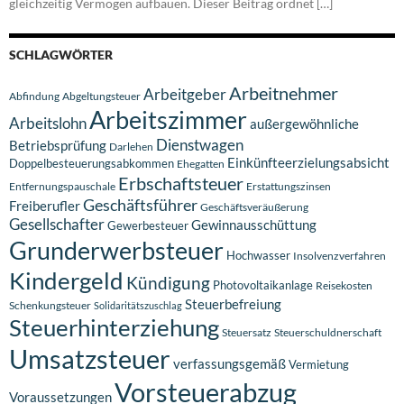
gleichzeitig Vermögen aufbauen. Dieser Beitrag ordnet […]
SCHLAGWÖRTER
Arbeitnehmer
Arbeitgeber
Abfindung
Abgeltungsteuer
Arbeitszimmer
Arbeitslohn
außergewöhnliche
Dienstwagen
Betriebsprüfung
Darlehen
Einkünfteerzielungsabsicht
Doppelbesteuerungsabkommen
Ehegatten
Erbschaftsteuer
Entfernungspauschale
Erstattungszinsen
Geschäftsführer
Freiberufler
Geschäftsveräußerung
Gesellschafter
Gewinnausschüttung
Gewerbesteuer
Grunderwerbsteuer
Hochwasser
Insolvenzverfahren
Kindergeld
Kündigung
Photovoltaikanlage
Reisekosten
Steuerbefreiung
Schenkungsteuer
Solidaritätszuschlag
Steuerhinterziehung
Steuersatz
Steuerschuldnerschaft
Umsatzsteuer
verfassungsgemäß
Vermietung
Vorsteuerabzug
Voraussetzungen