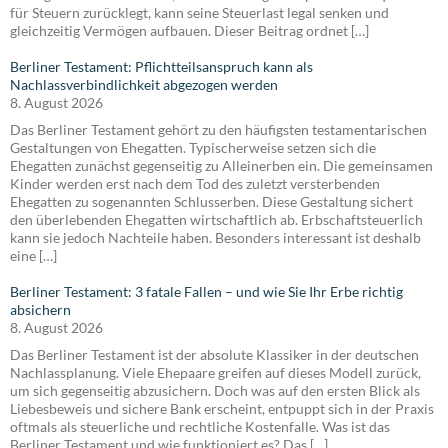
für Steuern zurücklegt, kann seine Steuerlast legal senken und
gleichzeitig Vermögen aufbauen. Dieser Beitrag ordnet […]
Berliner Testament: Pflichtteilsanspruch kann als
Nachlassverbindlichkeit abgezogen werden
8. August 2026
Das Berliner Testament gehört zu den häufigsten testamentarischen
Gestaltungen von Ehegatten. Typischerweise setzen sich die
Ehegatten zunächst gegenseitig zu Alleinerben ein. Die gemeinsamen
Kinder werden erst nach dem Tod des zuletzt versterbenden
Ehegatten zu sogenannten Schlusserben. Diese Gestaltung sichert
den überlebenden Ehegatten wirtschaftlich ab. Erbschaftsteuerlich
kann sie jedoch Nachteile haben. Besonders interessant ist deshalb
eine […]
Berliner Testament: 3 fatale Fallen – und wie Sie Ihr Erbe richtig
absichern
8. August 2026
Das Berliner Testament ist der absolute Klassiker in der deutschen
Nachlassplanung. Viele Ehepaare greifen auf dieses Modell zurück,
um sich gegenseitig abzusichern. Doch was auf den ersten Blick als
Liebesbeweis und sichere Bank erscheint, entpuppt sich in der Praxis
oftmals als steuerliche und rechtliche Kostenfalle. Was ist das
Berliner Testament und wie funktioniert es? Das […]