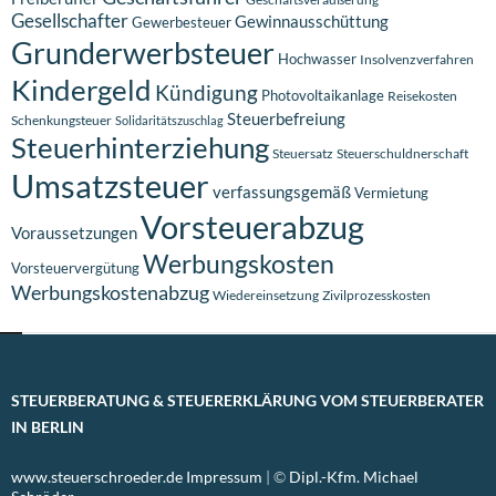
Gesellschafter
Gewinnausschüttung
Gewerbesteuer
Grunderwerbsteuer
Hochwasser
Insolvenzverfahren
Kindergeld
Kündigung
Photovoltaikanlage
Reisekosten
Steuerbefreiung
Schenkungsteuer
Solidaritätszuschlag
Steuerhinterziehung
Steuersatz
Steuerschuldnerschaft
Umsatzsteuer
verfassungsgemäß
Vermietung
Vorsteuerabzug
Voraussetzungen
Werbungskosten
Vorsteuervergütung
Werbungskostenabzug
Wiedereinsetzung
Zivilprozesskosten
STEUERBERATUNG & STEUERERKLÄRUNG VOM STEUERBERATER
IN BERLIN
www.steuerschroeder.de
Impressum
| ©
Dipl.-Kfm. Michael