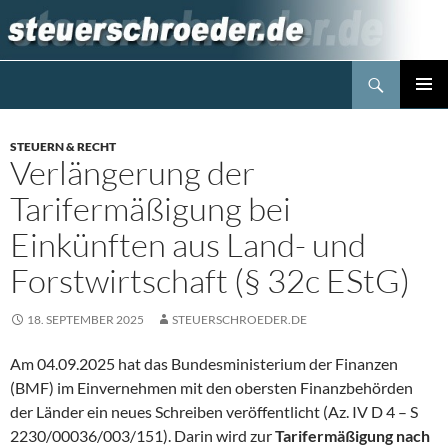
Zum
Inhalt
springen
Suchen
Steuerblog www.steuerschroeder.de
PRIMÄR
MENÜ
STEUERN & RECHT
Verlängerung der
Tarifermäßigung bei
Einkünften aus Land- und
Forstwirtschaft (§ 32c EStG)
18. SEPTEMBER 2025
STEUERSCHROEDER.DE
Am 04.09.2025 hat das Bundesministerium der Finanzen
(BMF) im Einvernehmen mit den obersten Finanzbehörden
der Länder ein neues Schreiben veröffentlicht (Az. IV D 4 – S
2230/00036/003/151). Darin wird zur
Tarifermäßigung nach