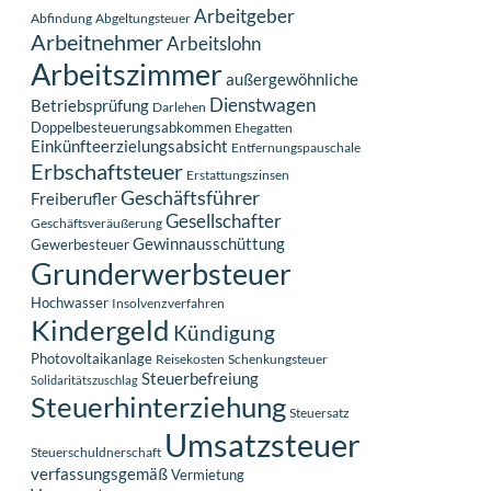
Arbeitgeber
Abfindung
Abgeltungsteuer
Arbeitnehmer
Arbeitslohn
Arbeitszimmer
außergewöhnliche
Dienstwagen
Betriebsprüfung
Darlehen
Doppelbesteuerungsabkommen
Ehegatten
Einkünfteerzielungsabsicht
Entfernungspauschale
Erbschaftsteuer
Erstattungszinsen
Geschäftsführer
Freiberufler
Gesellschafter
Geschäftsveräußerung
Gewinnausschüttung
Gewerbesteuer
Grunderwerbsteuer
Hochwasser
Insolvenzverfahren
Kindergeld
Kündigung
Photovoltaikanlage
Reisekosten
Schenkungsteuer
Steuerbefreiung
Solidaritätszuschlag
Steuerhinterziehung
Steuersatz
Umsatzsteuer
Steuerschuldnerschaft
verfassungsgemäß
Vermietung