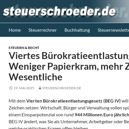
Zum
Inhalt
springen
Suchen
Steuerblog www.steuerschroeder.de
Home
Steuerrechner
Buchhaltung
Steuernewslett
Steuern &
Recht vom
STEUERN & RECHT
Steuerberater
Viertes Bürokratieentlastun
M. Schröder
Berlin
Weniger Papierkram, mehr Z
Wesentliche
19. MAI 2025
STEUERSCHROEDER.DE
Mit dem
Vierten Bürokratieentlastungsgesetz (BEG IV)
will
Zeichen setzen: Wirtschaft, Bürger und Verwaltung sollen sp
einem Einsparpotenzial von rund
944 Millionen Euro jährlic
BEG IV ändert, was Sie als Unternehmer, Arbeitgeber oder Be
welche praktischen Fragen offen bleiben.