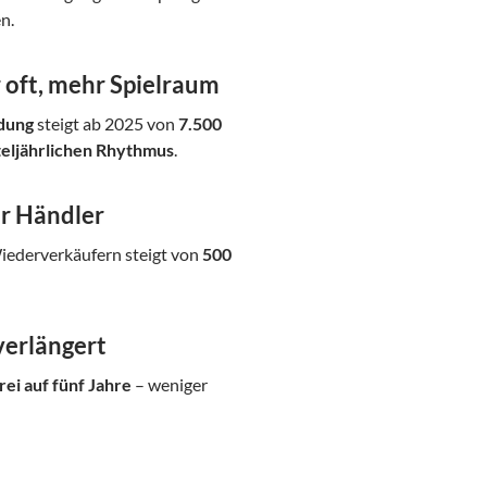
n.
oft, mehr Spielraum
dung
steigt ab 2025 von
7.500
teljährlichen Rhythmus
.
ür Händler
Wiederverkäufern steigt von
500
verlängert
rei auf fünf Jahre
– weniger