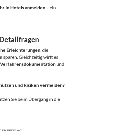
hr in Hotels anmelden
– ein
 Detailfragen
ahe Erleichterungen
, die
en
sparen. Gleichzeitig wirft es
Verfahrensdokumentation
und
t nutzen und Risiken vermeiden?
ützen Sie beim Übergang in die
ragsnavigation
GER BEITRAG