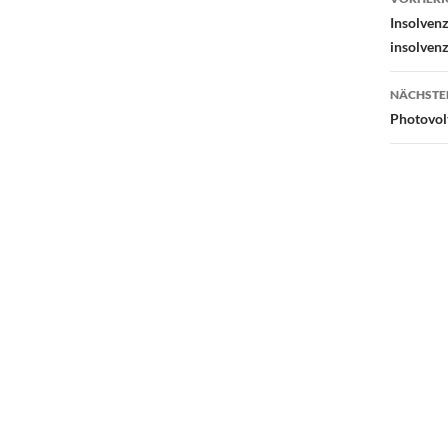
Insolven
insolven
NÄCHSTE
Photovol