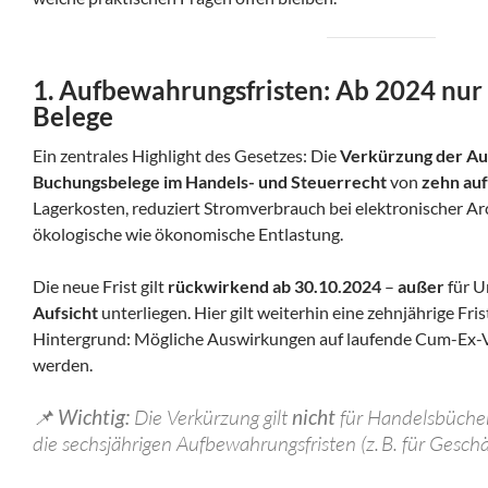
1. Aufbewahrungsfristen: Ab 2024 nur 
Belege
Ein zentrales Highlight des Gesetzes: Die
Verkürzung der Au
Buchungsbelege im Handels- und Steuerrecht
von
zehn auf
Lagerkosten, reduziert Stromverbrauch bei elektronischer Ar
ökologische wie ökonomische Entlastung.
Die neue Frist gilt
rückwirkend ab 30.10.2024
–
außer
für U
Aufsicht
unterliegen. Hier gilt weiterhin eine zehnjährige Fris
Hintergrund: Mögliche Auswirkungen auf laufende Cum-Ex-V
werden.
📌
Wichtig:
Die Verkürzung gilt
nicht
für Handelsbücher
die sechsjährigen Aufbewahrungsfristen (z. B. für Geschä