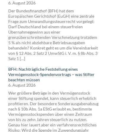
6. August 2026
Der Bundesfinanzhof (BFH) hat dem
Europäischen Gerichtshof (EuGH) eine zentrale
Frage zum Umwandlungssteuerrecht vorgelegt:
Darf Deutschland bei einem steuerfreien
Übernahmegewinn aus einer
grenzüberschreitenden Verschmelzung trotzdem
5 % als nicht abziehbare Betriebsausgaben
behandeln? Konkret geht es um die Vereinbarkeit
von § 12 Abs. 2 Satz 2 UmwStG i. V. m. § 8b Abs. 3
Satz 1 […]
BFH: Nachträgliche Feststellung eines
Vermögensstock-Spendenvortrags – was Stifter
beachten müssen
6. August 2026
Wer größere Beträge in den Vermögensstock
einer Stiftung spendet, kann steuerlich erheblich
profitieren. Der besondere Sonderausgabenabzug
nach § 10b Abs. 1a EStG erlaubt es, bestimmte
Vermögensstockspenden über einen Zeitraum
von bis zu zehn Jahren steuerlich zu nutzen.
Genau hier lauert aber ein verfahrensrechtliches
Risiko: Wird die Spende im Zuwendungsjahr