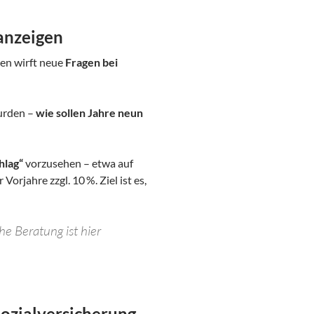
anzeigen
en wirft neue
Fragen bei
urden –
wie sollen Jahre neun
hlag“
vorzusehen – etwa auf
orjahre zzgl. 10 %. Ziel ist es,
he Beratung ist hier
Sozialversicherung