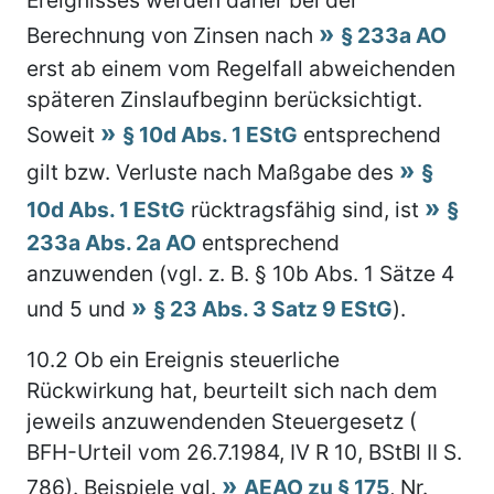
Berechnung von Zinsen nach
§ 233a AO
erst ab einem vom Regelfall abweichenden
späteren Zinslaufbeginn berücksichtigt.
Soweit
§ 10d Abs. 1 EStG
entsprechend
gilt bzw. Verluste nach Maßgabe des
§
10d Abs. 1 EStG
rücktragsfähig sind, ist
§
233a Abs. 2a AO
entsprechend
anzuwenden (vgl. z. B. § 10b Abs. 1 Sätze 4
und 5 und
§ 23 Abs. 3 Satz 9 EStG
).
10.2
Ob ein Ereignis steuerliche
Rückwirkung hat, beurteilt sich nach dem
jeweils anzuwendenden Steuergesetz (
BFH-Urteil vom 26.7.1984, IV R 10, BStBl II S.
786). Beispiele vgl.
AEAO zu § 175
, Nr.