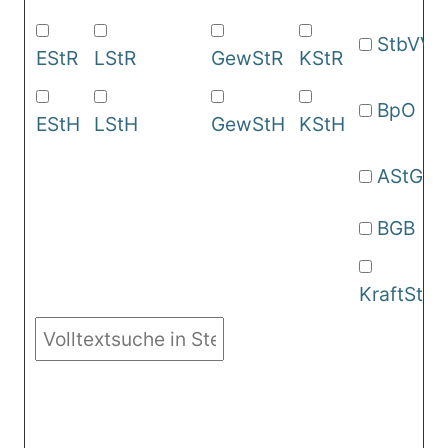
StbVV
EStR
LStR
GewStR
KStR
BpO
EStH
LStH
GewStH
KStH
AStG
BGB
KraftStG