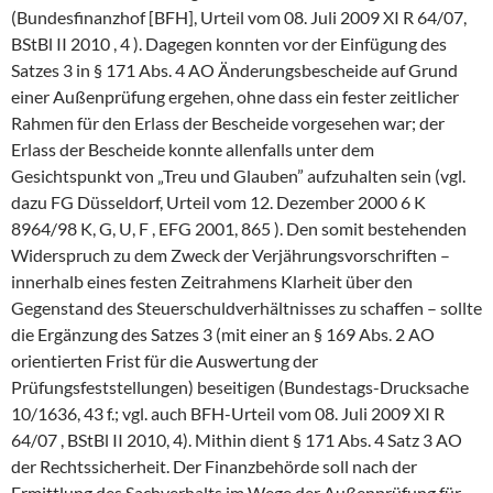
(Bundesfinanzhof [BFH], Urteil vom 08. Juli 2009 XI R 64/07,
BStBl II 2010 , 4 ). Dagegen konnten vor der Einfügung des
Satzes 3 in § 171 Abs. 4 AO Änderungsbescheide auf Grund
einer Außenprüfung ergehen, ohne dass ein fester zeitlicher
Rahmen für den Erlass der Bescheide vorgesehen war; der
Erlass der Bescheide konnte allenfalls unter dem
Gesichtspunkt von „Treu und Glauben” aufzuhalten sein (vgl.
dazu FG Düsseldorf, Urteil vom 12. Dezember 2000 6 K
8964/98 K, G, U, F , EFG 2001, 865 ). Den somit bestehenden
Widerspruch zu dem Zweck der Verjährungsvorschriften –
innerhalb eines festen Zeitrahmens Klarheit über den
Gegenstand des Steuerschuldverhältnisses zu schaffen – sollte
die Ergänzung des Satzes 3 (mit einer an § 169 Abs. 2 AO
orientierten Frist für die Auswertung der
Prüfungsfeststellungen) beseitigen (Bundestags-Drucksache
10/1636, 43 f.; vgl. auch BFH-Urteil vom 08. Juli 2009 XI R
64/07 , BStBl II 2010, 4). Mithin dient § 171 Abs. 4 Satz 3 AO
der Rechtssicherheit. Der Finanzbehörde soll nach der
Ermittlung des Sachverhalts im Wege der Außenprüfung für