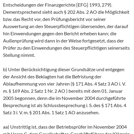
Entscheidungen der Finanzgerichte [EFG] 1993, 279).
Dementsprechend sieht auch § 202 Abs. 2 AO die Möglichkeit
bzw. das Recht vor, den Prüfungsbericht vor seiner
Auswertung an den Steuerpflichtigen übersenden, der darauf
hin Einwendungen gegen den Bericht erheben kann; die
Außenprüfung wird dann in der Weise fortgesetzt, dass der
Prüfer zu den Einwendungen des Steuerpflichtigen seinerseits
Stellung nimmt.
b) Unter Berücksichtigung dieser Grundsätze und entgegen
der Ansicht des Beklagten hat die Befristung der
Ablaufhemmung von vier Jahren (§ 171 Abs. 4 Satz 3 AO i. V.
m. § 169 Abs. 2 Satz 1 Nr. 2 AO ) bereits mit dem 01. Januar
2005 begonnen, denn die im November 2004 durchgeführte
Besprechung ist als Schlussbesprechung i. S. des § 171 Abs. 4
Satz 3 i. V. m. § 201 Abs. 1 Satz 1 AO anzusehen.
aa) Unstrittig ist, dass der Betriebsprüfer im November 2004
mit Herrn C, dem Gesellschafter-Geschäftsführer der Klägerin,