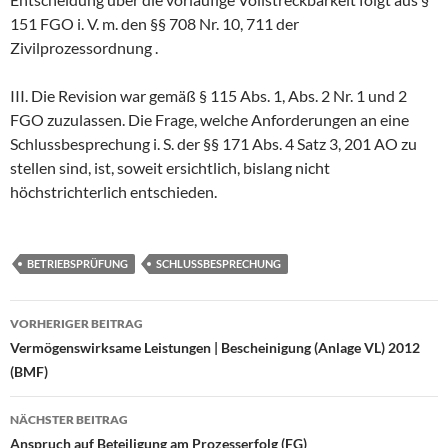
151 FGO i. V. m. den §§ 708 Nr. 10, 711 der
Zivilprozessordnung .
III. Die Revision war gemäß § 115 Abs. 1, Abs. 2 Nr. 1 und 2
FGO zuzulassen. Die Frage, welche Anforderungen an eine
Schlussbesprechung i. S. der §§ 171 Abs. 4 Satz 3, 201 AO zu
stellen sind, ist, soweit ersichtlich, bislang nicht
höchstrichterlich entschieden.
BETRIEBSPRÜFUNG
SCHLUSSBESPRECHUNG
Beitragsnavigation
VORHERIGER BEITRAG
Vermögenswirksame Leistungen | Bescheinigung (Anlage VL) 2012
(BMF)
NÄCHSTER BEITRAG
Anspruch auf Beteiligung am Prozesserfolg (FG)