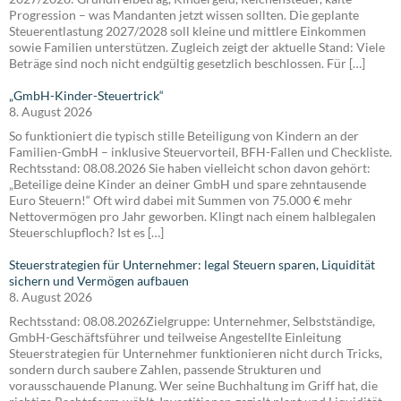
Progression – was Mandanten jetzt wissen sollten. Die geplante
Steuerentlastung 2027/2028 soll kleine und mittlere Einkommen
sowie Familien unterstützen. Zugleich zeigt der aktuelle Stand: Viele
Beträge sind noch nicht endgültig gesetzlich beschlossen. Für […]
„GmbH-Kinder-Steuertrick“
8. August 2026
So funktioniert die typisch stille Beteiligung von Kindern an der
Familien-GmbH – inklusive Steuervorteil, BFH-Fallen und Checkliste.
Rechtsstand: 08.08.2026 Sie haben vielleicht schon davon gehört:
„Beteilige deine Kinder an deiner GmbH und spare zehntausende
Euro Steuern!“ Oft wird dabei mit Summen von 75.000 € mehr
Nettovermögen pro Jahr geworben. Klingt nach einem halblegalen
Steuerschlupfloch? Ist es […]
Steuerstrategien für Unternehmer: legal Steuern sparen, Liquidität
sichern und Vermögen aufbauen
8. August 2026
Rechtsstand: 08.08.2026Zielgruppe: Unternehmer, Selbstständige,
GmbH-Geschäftsführer und teilweise Angestellte Einleitung
Steuerstrategien für Unternehmer funktionieren nicht durch Tricks,
sondern durch saubere Zahlen, passende Strukturen und
vorausschauende Planung. Wer seine Buchhaltung im Griff hat, die