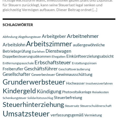
richtige Rechtsform wählt, Investitionen gezielt plant und Liquidität
für Steuern zurücklegt, kann seine Steuerlast legal senken und
gleichzeitig Vermögen aufbauen. Dieser Beitrag ordnet […]
SCHLAGWÖRTER
Arbeitnehmer
Arbeitgeber
Abfindung
Abgeltungsteuer
Arbeitszimmer
Arbeitslohn
außergewöhnliche
Dienstwagen
Betriebsprüfung
Darlehen
Einkünfteerzielungsabsicht
Doppelbesteuerungsabkommen
Ehegatten
Erbschaftsteuer
Entfernungspauschale
Erstattungszinsen
Geschäftsführer
Freiberufler
Geschäftsveräußerung
Gesellschafter
Gewinnausschüttung
Gewerbesteuer
Grunderwerbsteuer
Hochwasser
Insolvenzverfahren
Kindergeld
Kündigung
Photovoltaikanlage
Reisekosten
Steuerbefreiung
Schenkungsteuer
Solidaritätszuschlag
Steuerhinterziehung
Steuersatz
Steuerschuldnerschaft
Umsatzsteuer
verfassungsgemäß
Vermietung