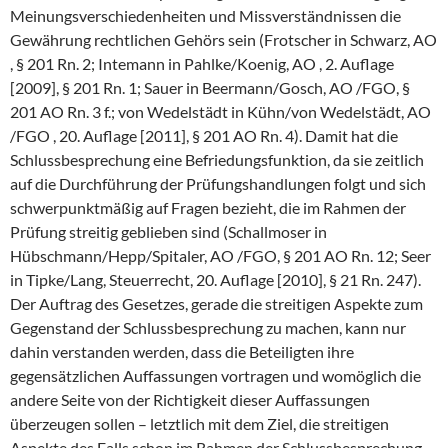
Meinungsverschiedenheiten und Missverständnissen die
Gewährung rechtlichen Gehörs sein (Frotscher in Schwarz, AO
, § 201 Rn. 2; Intemann in Pahlke/Koenig, AO , 2. Auflage
[2009], § 201 Rn. 1; Sauer in Beermann/Gosch, AO /FGO, §
201 AO Rn. 3 f.; von Wedelstädt in Kühn/von Wedelstädt, AO
/FGO , 20. Auflage [2011], § 201 AO Rn. 4). Damit hat die
Schlussbesprechung eine Befriedungsfunktion, da sie zeitlich
auf die Durchführung der Prüfungshandlungen folgt und sich
schwerpunktmäßig auf Fragen bezieht, die im Rahmen der
Prüfung streitig geblieben sind (Schallmoser in
Hübschmann/Hepp/Spitaler, AO /FGO, § 201 AO Rn. 12; Seer
in Tipke/Lang, Steuerrecht, 20. Auflage [2010], § 21 Rn. 247).
Der Auftrag des Gesetzes, gerade die streitigen Aspekte zum
Gegenstand der Schlussbesprechung zu machen, kann nur
dahin verstanden werden, dass die Beteiligten ihre
gegensätzlichen Auffassungen vortragen und womöglich die
andere Seite von der Richtigkeit dieser Auffassungen
überzeugen sollen – letztlich mit dem Ziel, die streitigen
Aspekte des Falls schon im Rahmen der Schlussbesprechung