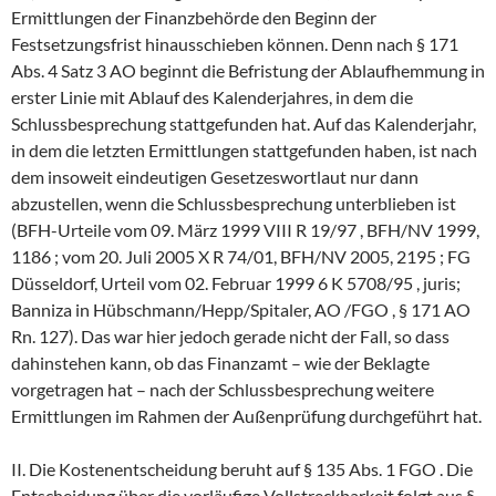
Ermittlungen der Finanzbehörde den Beginn der
Festsetzungsfrist hinausschieben können. Denn nach § 171
Abs. 4 Satz 3 AO beginnt die Befristung der Ablaufhemmung in
erster Linie mit Ablauf des Kalenderjahres, in dem die
Schlussbesprechung stattgefunden hat. Auf das Kalenderjahr,
in dem die letzten Ermittlungen stattgefunden haben, ist nach
dem insoweit eindeutigen Gesetzeswortlaut nur dann
abzustellen, wenn die Schlussbesprechung unterblieben ist
(BFH-Urteile vom 09. März 1999 VIII R 19/97 , BFH/NV 1999,
1186 ; vom 20. Juli 2005 X R 74/01, BFH/NV 2005, 2195 ; FG
Düsseldorf, Urteil vom 02. Februar 1999 6 K 5708/95 , juris;
Banniza in Hübschmann/Hepp/Spitaler, AO /FGO , § 171 AO
Rn. 127). Das war hier jedoch gerade nicht der Fall, so dass
dahinstehen kann, ob das Finanzamt – wie der Beklagte
vorgetragen hat – nach der Schlussbesprechung weitere
Ermittlungen im Rahmen der Außenprüfung durchgeführt hat.
II. Die Kostenentscheidung beruht auf § 135 Abs. 1 FGO . Die
Entscheidung über die vorläufige Vollstreckbarkeit folgt aus §