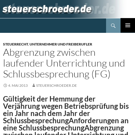
Zum
Inhalt
springen
Suchen
Steuerblog www.steuerschroeder.de
PRIMÄR
MENÜ
STEUERRECHT
,
UNTERNEHMER UND FREIBERUFLER
Abgrenzung zwischen
laufender Unterrichtung und
Schlussbesprechung (FG)
4. MAI 2013
STEUERSCHROEDER.DE
Gültigkeit der Hemmung der
Verjährung wegen Betriebsprüfung bis
ein Jahr nach dem Jahr der
SchlussbesprechungAnforderungen an
eine SchlussbesprechungAbgrenzung
zwischen laufender Unterrichtung und