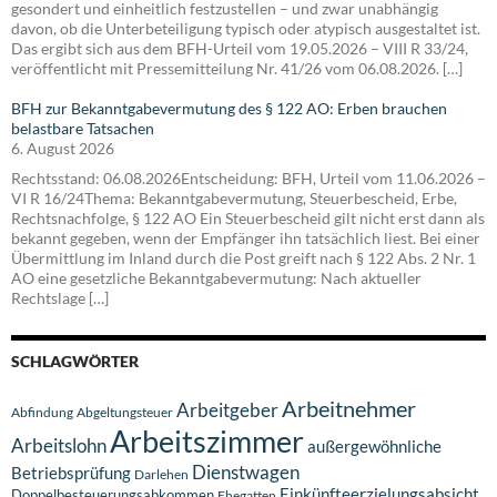
gesondert und einheitlich festzustellen – und zwar unabhängig
davon, ob die Unterbeteiligung typisch oder atypisch ausgestaltet ist.
Das ergibt sich aus dem BFH-Urteil vom 19.05.2026 – VIII R 33/24,
veröffentlicht mit Pressemitteilung Nr. 41/26 vom 06.08.2026. […]
BFH zur Bekanntgabevermutung des § 122 AO: Erben brauchen
belastbare Tatsachen
6. August 2026
Rechtsstand: 06.08.2026Entscheidung: BFH, Urteil vom 11.06.2026 –
VI R 16/24Thema: Bekanntgabevermutung, Steuerbescheid, Erbe,
Rechtsnachfolge, § 122 AO Ein Steuerbescheid gilt nicht erst dann als
bekannt gegeben, wenn der Empfänger ihn tatsächlich liest. Bei einer
Übermittlung im Inland durch die Post greift nach § 122 Abs. 2 Nr. 1
AO eine gesetzliche Bekanntgabevermutung: Nach aktueller
Rechtslage […]
SCHLAGWÖRTER
Arbeitnehmer
Arbeitgeber
Abfindung
Abgeltungsteuer
Arbeitszimmer
Arbeitslohn
außergewöhnliche
Dienstwagen
Betriebsprüfung
Darlehen
Einkünfteerzielungsabsicht
Doppelbesteuerungsabkommen
Ehegatten