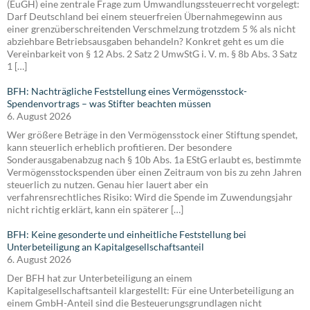
(EuGH) eine zentrale Frage zum Umwandlungssteuerrecht vorgelegt:
Darf Deutschland bei einem steuerfreien Übernahmegewinn aus
einer grenzüberschreitenden Verschmelzung trotzdem 5 % als nicht
abziehbare Betriebsausgaben behandeln? Konkret geht es um die
Vereinbarkeit von § 12 Abs. 2 Satz 2 UmwStG i. V. m. § 8b Abs. 3 Satz
1 […]
BFH: Nachträgliche Feststellung eines Vermögensstock-
Spendenvortrags – was Stifter beachten müssen
6. August 2026
Wer größere Beträge in den Vermögensstock einer Stiftung spendet,
kann steuerlich erheblich profitieren. Der besondere
Sonderausgabenabzug nach § 10b Abs. 1a EStG erlaubt es, bestimmte
Vermögensstockspenden über einen Zeitraum von bis zu zehn Jahren
steuerlich zu nutzen. Genau hier lauert aber ein
verfahrensrechtliches Risiko: Wird die Spende im Zuwendungsjahr
nicht richtig erklärt, kann ein späterer […]
BFH: Keine gesonderte und einheitliche Feststellung bei
Unterbeteiligung an Kapitalgesellschaftsanteil
6. August 2026
Der BFH hat zur Unterbeteiligung an einem
Kapitalgesellschaftsanteil klargestellt: Für eine Unterbeteiligung an
einem GmbH-Anteil sind die Besteuerungsgrundlagen nicht