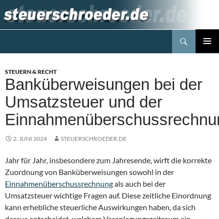
Zum
Inhalt
springen
Suchen
Steuerblog www.steuerschroeder.de
PRIMÄR
MENÜ
STEUERN & RECHT
Banküberweisungen bei der
Umsatzsteuer und der
Einnahmenüberschussrechnu
2. JUNI 2024
STEUERSCHROEDER.DE
Jahr für Jahr, insbesondere zum Jahresende, wirft die korrekte
Zuordnung von Banküberweisungen sowohl in der
Einnahmenüberschussrechnung
als auch bei der
Umsatzsteuer wichtige Fragen auf. Diese zeitliche Einordnung
kann erhebliche steuerliche Auswirkungen haben, da sich
daraus entscheidet, welchem Veranlagungszeitraum ein