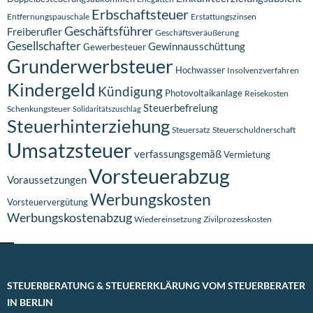
Erbschaftsteuer
Entfernungspauschale
Erstattungszinsen
Geschäftsführer
Freiberufler
Geschäftsveräußerung
Gesellschafter
Gewinnausschüttung
Gewerbesteuer
Grunderwerbsteuer
Hochwasser
Insolvenzverfahren
Kindergeld
Kündigung
Photovoltaikanlage
Reisekosten
Steuerbefreiung
Schenkungsteuer
Solidaritätszuschlag
Steuerhinterziehung
Steuersatz
Steuerschuldnerschaft
Umsatzsteuer
verfassungsgemäß
Vermietung
Vorsteuerabzug
Voraussetzungen
Werbungskosten
Vorsteuervergütung
Werbungskostenabzug
Wiedereinsetzung
Zivilprozesskosten
STEUERBERATUNG & STEUERERKLÄRUNG VOM STEUERBERATER
IN BERLIN