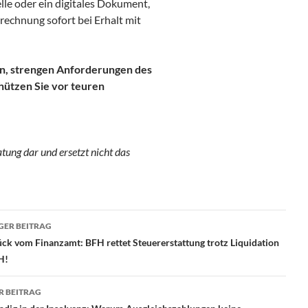
elle oder ein digitales Dokument,
echnung sofort bei Erhalt mit
en, strengen Anforderungen des
hützen Sie vor teuren
atung dar und ersetzt nicht das
ragsnavigation
GER BEITRAG
ck vom Finanzamt: BFH rettet Steuererstattung trotz Liquidation
H!
R BEITRAG