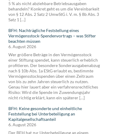
5 % als nicht abziehbare Betriebsausgaben
behandeln? Konkret geht es um die Vereinbarkeit
von § 12 Abs. 2 Satz 2 UmwStG i. V. m. § 8b Abs. 3
Satz 1 […]
BFH: Nachträgliche Feststellung eines
Vermögensstock-Spendenvortrags – was Stifter
beachten müssen
6. August 2026
Wer größere Beträge in den Vermögensstock
einer Stiftung spendet, kann steuerlich erheblich
profitieren. Der besondere Sonderausgabenabzug
nach § 10b Abs. 1a EStG erlaubt es, bestimmte
Vermögensstockspenden über einen Zeitraum
von bis zu zehn Jahren steuerlich zu nutzen.
Genau hier lauert aber ein verfahrensrechtliches
Risiko: Wird die Spende im Zuwendungsjahr
nicht richtig erklärt, kann ein späterer […]
BFH: Keine gesonderte und einheitliche
Feststellung bei Unterbeteiligung an
Kapitalgesellschaftsanteil
6. August 2026
Der BFH hat zur Unterbeteiligung an einem