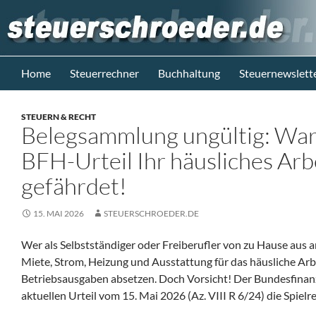
Zum
Inhalt
springen
Suchen
Steuerblog www.steuerschroeder.de
Home
Steuerrechner
Buchhaltung
Steuernewslett
Steuern &
Recht vom
STEUERN & RECHT
Steuerberater
Belegsammlung ungültig: Wa
M. Schröder
Berlin
BFH-Urteil Ihr häusliches Ar
gefährdet!
15. MAI 2026
STEUERSCHROEDER.DE
Wer als Selbstständiger oder Freiberufler von zu Hause aus ar
Miete, Strom, Heizung und Ausstattung für das häusliche Arbe
Betriebsausgaben absetzen. Doch Vorsicht! Der Bundesfinan
aktuellen Urteil vom 15. Mai 2026 (Az. VIII R 6/24) die Spielr