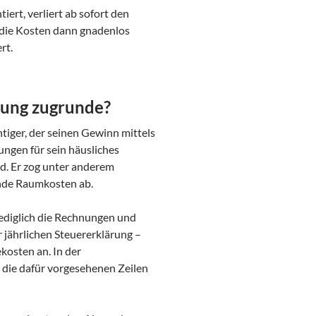
ert, verliert ab sofort den
 die Kosten dann gnadenlos
rt.
dung zugrunde?
htiger, der seinen Gewinn mittels
gen für sein häusliches
d. Er zog unter anderem
ende Raumkosten ab.
lediglich die Rechnungen und
 jährlichen Steuererklärung –
kosten an. In der
n die dafür vorgesehenen Zeilen