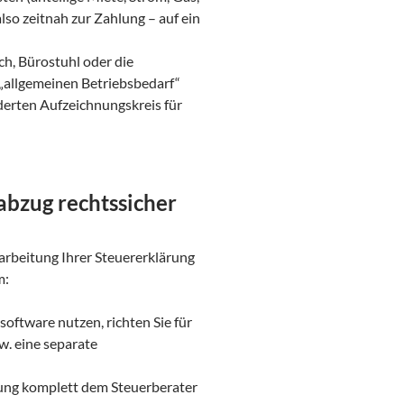
lso zeitnah zur Zahlung – auf ein
ch, Bürostuhl oder die
 „allgemeinen Betriebsbedarf“
erten Aufzeichnungskreis für
rabzug rechtssicher
earbeitung Ihrer Steuererklärung
m:
oftware nutzen, richten Sie für
w. eine separate
tung komplett dem Steuerberater