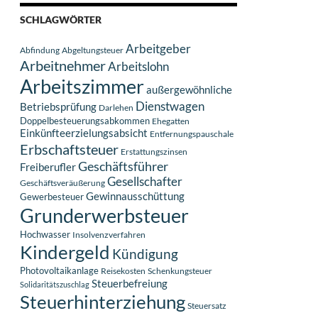
SCHLAGWÖRTER
Arbeitgeber
Abfindung
Abgeltungsteuer
Arbeitnehmer
Arbeitslohn
Arbeitszimmer
außergewöhnliche
Dienstwagen
Betriebsprüfung
Darlehen
Doppelbesteuerungsabkommen
Ehegatten
Einkünfteerzielungsabsicht
Entfernungspauschale
Erbschaftsteuer
Erstattungszinsen
Geschäftsführer
Freiberufler
Gesellschafter
Geschäftsveräußerung
Gewinnausschüttung
Gewerbesteuer
Grunderwerbsteuer
Hochwasser
Insolvenzverfahren
Kindergeld
Kündigung
Photovoltaikanlage
Reisekosten
Schenkungsteuer
Steuerbefreiung
Solidaritätszuschlag
Steuerhinterziehung
Steuersatz