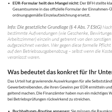
EÜR-Formular heilt den Mangel nicht:
Der BFH stellte kla
Gesamtsumme in das offizielle Formular der Einnahmen-
ordnungsgemäße Einzelaufzeichnung ersetzt.
Info: Die gesetzliche Grundlage (§ 4 Abs. 7 EStG)
Nach 
bestimmte Aufwendungen (wie Geschenke, Bewirtungen
Arbeitszimmer) einzeln und getrennt von den sonstigen
aufgezeichnet werden. Wer gegen diese formelle Pflicht v
auf den Betriebsausgabenabzug – selbst wenn die Koste
veranlasst waren.
Was bedeutet das konkret für Ihr Un
Das Urteil hat gravierende Auswirkungen für alle Selbstständ
Gewerbetreibenden, die ihren Gewinn per EÜR ermitteln und 
geltend machen. Die Finanzämter haben nun ein mächtiges 
bei Betriebsprüfungen rückwirkend zu streichen.
Buchhaltungs-Routine anpassen:
Sie müssen die Raumkost