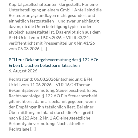
Kapitalgesellschaftsanteil klargestellt: Für eine
Unterbeteiligung an einem GmbH-Anteil sind die
Besteuerungsgrundlagen nicht gesondert und
einheitlich festzustellen – und zwar unabhängig
davon, ob die Unterbeteiligung typisch oder
atypisch ausgestaltet ist. Das ergibt sich aus dem
BFH-Urteil vom 19.05.2026 – VIII R 33/24,
veröffentlicht mit Pressemitteilung Nr. 41/26
vom 06.08.2026. […]
BFH zur Bekanntgabevermutung des § 122 AO:
Erben brauchen belastbare Tatsachen
6. August 2026
Rechtsstand: 06.08.2026Entscheidung: BFH,
Urteil vom 11.06.2026 – VI R 16/24Thema:
Bekanntgabevermutung, Steuerbescheid, Erbe,
Rechtsnachfolge, § 122 AO Ein Steuerbescheid
gilt nicht erst dann als bekannt gegeben, wenn
der Empfänger ihn tatsächlich liest. Bei einer
Übermittlung im Inland durch die Post greift
nach § 122 Abs. 2 Nr. 1 AO eine gesetzliche
Bekanntgabevermutung: Nach aktueller
Rechtslage […]