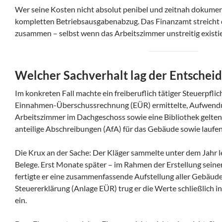
Wer seine Kosten nicht absolut penibel und zeitnah dokumenti
kompletten Betriebsausgabenabzug. Das Finanzamt streicht
zusammen – selbst wenn das Arbeitszimmer unstreitig existie
Welcher Sachverhalt lag der Entschei
Im konkreten Fall machte ein freiberuflich tätiger Steuerpflic
Einnahmen-Überschussrechnung (EÜR) ermittelte, Aufwendun
Arbeitszimmer im Dachgeschoss sowie eine Bibliothek gelten
anteilige Abschreibungen (AfA) für das Gebäude sowie lauf
Die Krux an der Sache: Der Kläger sammelte unter dem Jahr 
Belege. Erst Monate später – im Rahmen der Erstellung seiner
fertigte er eine zusammenfassende Aufstellung aller Gebäude
Steuererklärung (Anlage EÜR) trug er die Werte schließlich i
ein.