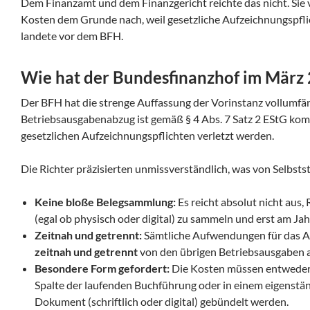
Dem Finanzamt und dem Finanzgericht reichte das nicht. Sie
Kosten dem Grunde nach, weil gesetzliche Aufzeichnungspflic
landete vor dem BFH.
Wie hat der Bundesfinanzhof im März
Der BFH hat die strenge Auffassung der Vorinstanz vollumfän
Betriebsausgabenabzug ist gemäß § 4 Abs. 7 Satz 2 EStG kom
gesetzlichen Aufzeichnungspflichten verletzt werden.
Die Richter präzisierten unmissverständlich, was von Selbsts
Keine bloße Belegsammlung:
Es reicht absolut nicht aus
(egal ob physisch oder digital) zu sammeln und erst am J
Zeitnah und getrennt:
Sämtliche Aufwendungen für das 
zeitnah und getrennt
von den übrigen Betriebsausgaben 
Besondere Form gefordert:
Die Kosten müssen entweder 
Spalte der laufenden Buchführung oder in einem eigenstän
Dokument (schriftlich oder digital) gebündelt werden.