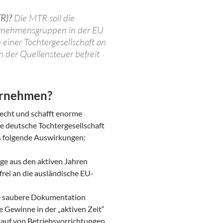
TR)?
Die MTR soll die
rnehmensgruppen in der EU
 einer Tochtergesellschaft an
n der Quellensteuer befreit
ternehmen?
rrecht und schafft enorme
ne deutsche Tochtergesellschaft
es folgende Auswirkungen:
e aus den aktiven Jahren
rei an die ausländische EU-
ine saubere Dokumentation
 Gewinne in der „aktiven Zeit“
rkauf von Betriebsvorrichtungen