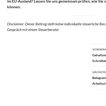
im EU-Ausland? Lassen Sie uns gemeinsam prüfen, wie Sie v
können.
Disclaimer:
Dieser Beitrag stellt keine individuelle steuerliche Ber
Gespräch mit einem Steuerberater.
Beit
VORHERI
Gehaltsv
Schreiben
NÄCHSTE
Belegsam
Arbeitsz