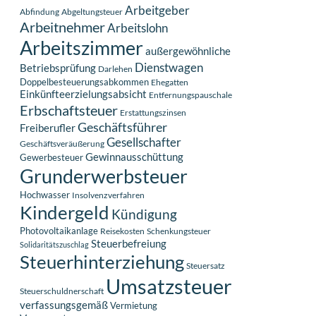
Arbeitgeber
Abfindung
Abgeltungsteuer
Arbeitnehmer
Arbeitslohn
Arbeitszimmer
außergewöhnliche
Dienstwagen
Betriebsprüfung
Darlehen
Doppelbesteuerungsabkommen
Ehegatten
Einkünfteerzielungsabsicht
Entfernungspauschale
Erbschaftsteuer
Erstattungszinsen
Geschäftsführer
Freiberufler
Gesellschafter
Geschäftsveräußerung
Gewinnausschüttung
Gewerbesteuer
Grunderwerbsteuer
Hochwasser
Insolvenzverfahren
Kindergeld
Kündigung
Photovoltaikanlage
Reisekosten
Schenkungsteuer
Steuerbefreiung
Solidaritätszuschlag
Steuerhinterziehung
Steuersatz
Umsatzsteuer
Steuerschuldnerschaft
verfassungsgemäß
Vermietung