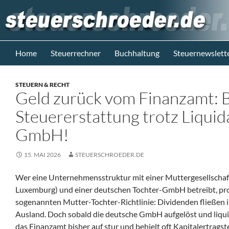
Zum
Inhalt
springen
Suchen
Steuerblog www.steuerschroeder.de
Home
Steuerrechner
Buchhaltung
Steuernewslett
Steuern &
Recht vom
STEUERN & RECHT
Steuerberater
Geld zurück vom Finanzamt: 
M. Schröder
Berlin
Steuererstattung trotz Liquid
GmbH!
15. MAI 2026
STEUERSCHROEDER.DE
Wer eine Unternehmensstruktur mit einer Muttergesellschaft
Luxemburg) und einer deutschen Tochter-GmbH betreibt, prof
sogenannten Mutter-Tochter-Richtlinie: Dividenden fließen im
Ausland. Doch sobald die deutsche GmbH aufgelöst und liquid
das Finanzamt bisher auf stur und behielt oft Kapitalertragst