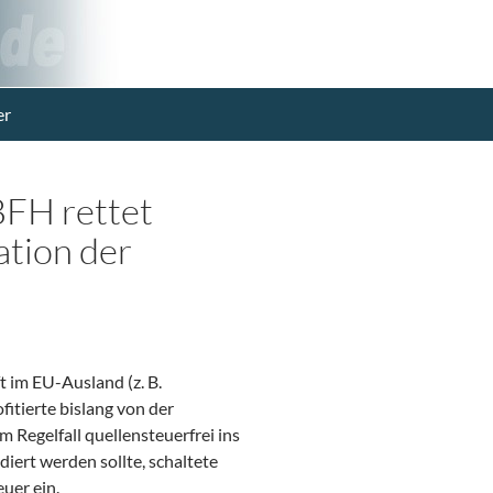
er
BFH rettet
ation der
 im EU-Ausland (z. B.
itierte bislang von der
 Regelfall quellensteuerfrei ins
iert werden sollte, schaltete
euer ein.