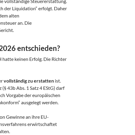
e vollständige Steuererstattung.
 der Liquidation“ erfolgt. Daher
 dem alten
steuer an. Die
ericht.
 2026 entschieden?
hatte keinen Erfolg. Die Richter
er
vollständig zu erstatten
ist.
§ 43b Abs. 1 Satz 4 EStG) darf
ach Vorgabe der europäischen
enkonform“ ausgelegt werden.
ion Gewinne an ihre EU-
nsverfahrens erwirtschaftet
lten.