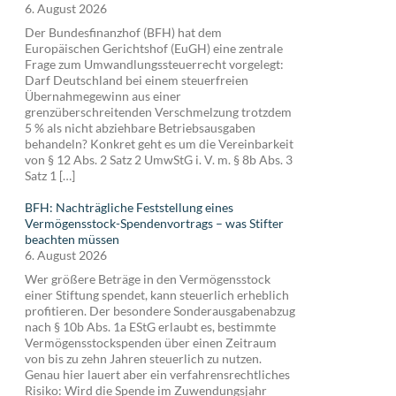
6. August 2026
Der Bundesfinanzhof (BFH) hat dem
Europäischen Gerichtshof (EuGH) eine zentrale
Frage zum Umwandlungssteuerrecht vorgelegt:
Darf Deutschland bei einem steuerfreien
Übernahmegewinn aus einer
grenzüberschreitenden Verschmelzung trotzdem
5 % als nicht abziehbare Betriebsausgaben
behandeln? Konkret geht es um die Vereinbarkeit
von § 12 Abs. 2 Satz 2 UmwStG i. V. m. § 8b Abs. 3
Satz 1 […]
BFH: Nachträgliche Feststellung eines
Vermögensstock-Spendenvortrags – was Stifter
beachten müssen
6. August 2026
Wer größere Beträge in den Vermögensstock
einer Stiftung spendet, kann steuerlich erheblich
profitieren. Der besondere Sonderausgabenabzug
nach § 10b Abs. 1a EStG erlaubt es, bestimmte
Vermögensstockspenden über einen Zeitraum
von bis zu zehn Jahren steuerlich zu nutzen.
Genau hier lauert aber ein verfahrensrechtliches
Risiko: Wird die Spende im Zuwendungsjahr