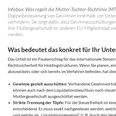
Infobox: Was regelt die Mutter-Tochter-Richtlinie (M
Doppelbesteuerung von Gewinnen innerhalb von Unte
verhindern. Sie sorgt dafür, dass Gewinnausschüttungen
ihre Muttergesellschaft im anderen EU-Mitgliedstaat vo
werden.
Was bedeutet das konkret für Ihr Un
Das Urteil ist ein Paukenschlag für das internationale Steue
Rechtssicherheit für Holdingstrukturen. Wenn Sie planen, ei
abzuwickeln, oder sich bereits im Verfahren befinden, hat di
Gewinne gezielt ausschütten:
Vorhandene Gewinnvorträg
können auch nach dem Liquidationsbeschluss noch steuerf
Muttergesellschaft ausgeschüttet werden.
Strikte Trennung der Töpfe:
Für die Steuerfreiheit ist e
entscheidend. Es muss exakt nachgewiesen werden, welche
und welche als „Liquidationsgewinne“ (z. B. durch den Ve