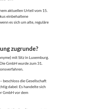
inem aktuellen Urteil vom 15.
skus einbehaltene
enn es sich um alte, reguläre
dung zugrunde?
nonyme) mit Sitz in Luxemburg.
H. Die GmbH wurde zum 31.
ionsverfahren.
– beschloss die Gesellschaft
tig dabei: Es handelte sich
r GmbH vor dem