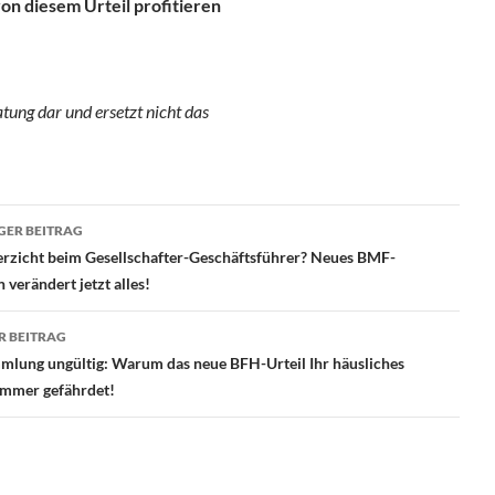
on diesem Urteil profitieren
atung dar und ersetzt nicht das
ragsnavigation
GER BEITRAG
erzicht beim Gesellschafter-Geschäftsführer? Neues BMF-
 verändert jetzt alles!
R BEITRAG
mlung ungültig: Warum das neue BFH-Urteil Ihr häusliches
immer gefährdet!