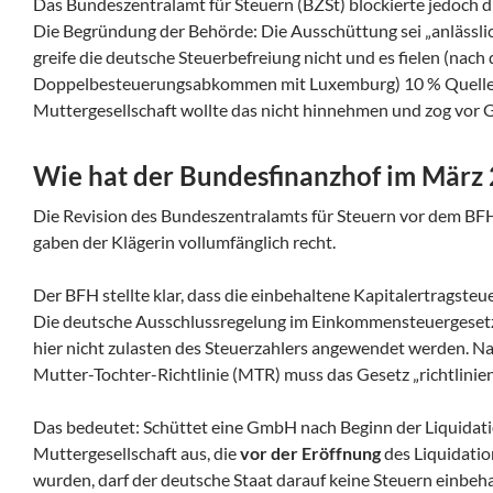
Das Bundeszentralamt für Steuern (BZSt) blockierte jedoch di
Die Begründung der Behörde: Die Ausschüttung sei „anlässlich
greife die deutsche Steuerbefreiung nicht und es fielen (nach
Doppelbesteuerungsabkommen mit Luxemburg) 10 % Quellen
Muttergesellschaft wollte das nicht hinnehmen und zog vor G
Wie hat der Bundesfinanzhof im März
Die Revision des Bundeszentralamts für Steuern vor dem BFH 
gaben der Klägerin vollumfänglich recht.
Der BFH stellte klar, dass die einbehaltene Kapitalertragsteu
Die deutsche Ausschlussregelung im Einkommensteuergesetz (
hier nicht zulasten des Steuerzahlers angewendet werden. N
Mutter-Tochter-Richtlinie (MTR) muss das Gesetz „richtlini
Das bedeutet: Schüttet eine GmbH nach Beginn der Liquidat
Muttergesellschaft aus, die
vor der Eröffnung
des Liquidatio
wurden, darf der deutsche Staat darauf keine Steuern einbeha