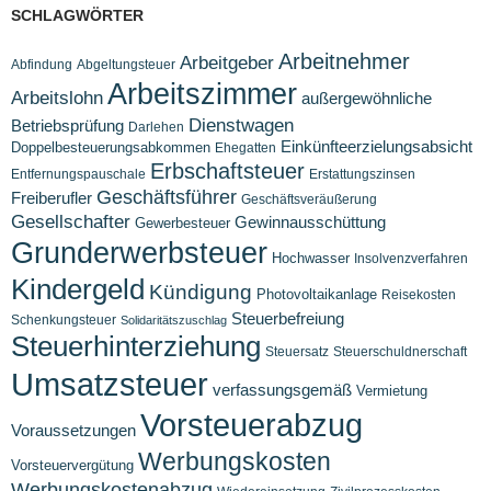
SCHLAGWÖRTER
Arbeitnehmer
Arbeitgeber
Abfindung
Abgeltungsteuer
Arbeitszimmer
Arbeitslohn
außergewöhnliche
Dienstwagen
Betriebsprüfung
Darlehen
Einkünfteerzielungsabsicht
Doppelbesteuerungsabkommen
Ehegatten
Erbschaftsteuer
Entfernungspauschale
Erstattungszinsen
Geschäftsführer
Freiberufler
Geschäftsveräußerung
Gesellschafter
Gewinnausschüttung
Gewerbesteuer
Grunderwerbsteuer
Hochwasser
Insolvenzverfahren
Kindergeld
Kündigung
Photovoltaikanlage
Reisekosten
Steuerbefreiung
Schenkungsteuer
Solidaritätszuschlag
Steuerhinterziehung
Steuersatz
Steuerschuldnerschaft
Umsatzsteuer
verfassungsgemäß
Vermietung
Vorsteuerabzug
Voraussetzungen
Werbungskosten
Vorsteuervergütung
Werbungskostenabzug