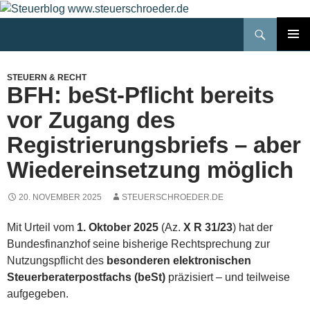
Zum
Inhalt
Suchen
Steuerblog www.steuerschroeder.de
springen
PRIMÄR
MENÜ
STEUERN & RECHT
BFH: beSt-Pflicht bereits
vor Zugang des
Registrierungsbriefs – aber
Wiedereinsetzung möglich
20. NOVEMBER 2025
STEUERSCHROEDER.DE
Mit Urteil vom
1. Oktober 2025
(Az.
X R 31/23
) hat der
Bundesfinanzhof seine bisherige Rechtsprechung zur
Nutzungspflicht des
besonderen elektronischen
Steuerberaterpostfachs (beSt)
präzisiert – und teilweise
aufgegeben.