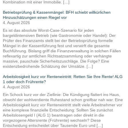
Kombination mit einer Immobilie. […]
Betriebsprüfung & Kassenmängel: BFH schiebt willkürlichen
Hinzuschätzungen einen Riegel vor
4. August 2026
Es ist das absolute Worst-Case-Szenario für jeden
bargeldintensiven Betrieb (wie Gastronomie oder Handel): Der
Prüfer des Finanzamts stellt bei der Betriebsprüfung formelle
Mängel in der Kassenführung fest und verwirft die gesamte
Buchführung. Bislang griff die Finanzverwaltung in solchen Fällen
reflexartig zur amtlichen Richtsatzsammlung oder verhängte
massive, pauschale Sicherheitszuschläge. Die Folge? Eine
existenzbedrohende Schätzung der Umsätze. […]
Arbeitslosigkeit kurz vor Renteneintritt: Retten Sie Ihre Rente! ALG
1 oder doch Frührente?
4. August 2026
Ein Schock kurz vor der Ziellinie: Die Kündigung flattert ins Haus,
obwohl der wohlverdiente Ruhestand schon greifbar nah war. Eine
Arbeitslosigkeit kurz vor Renteneintritt stellt viele Arbeitnehmer vor
eine komplexe finanzielle Entscheidung: Sollten Sie zunächst
Arbeitslosengeld I (ALG 1) beantragen oder direkt in die
vorgezogene Altersrente (Frührente) wechseln? Diese
Entscheidung entscheidet über Tausende Euro und […]