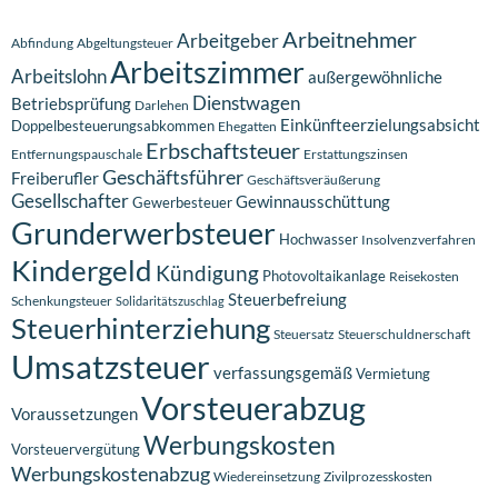
Arbeitnehmer
Arbeitgeber
Abfindung
Abgeltungsteuer
Arbeitszimmer
Arbeitslohn
außergewöhnliche
Dienstwagen
Betriebsprüfung
Darlehen
Einkünfteerzielungsabsicht
Doppelbesteuerungsabkommen
Ehegatten
Erbschaftsteuer
Entfernungspauschale
Erstattungszinsen
Geschäftsführer
Freiberufler
Geschäftsveräußerung
Gesellschafter
Gewinnausschüttung
Gewerbesteuer
Grunderwerbsteuer
Hochwasser
Insolvenzverfahren
Kindergeld
Kündigung
Photovoltaikanlage
Reisekosten
Steuerbefreiung
Schenkungsteuer
Solidaritätszuschlag
Steuerhinterziehung
Steuersatz
Steuerschuldnerschaft
Umsatzsteuer
verfassungsgemäß
Vermietung
Vorsteuerabzug
Voraussetzungen
Werbungskosten
Vorsteuervergütung
Werbungskostenabzug
Wiedereinsetzung
Zivilprozesskosten