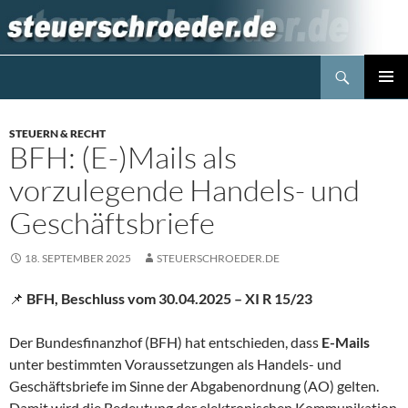
Zum
Inhalt
springen
Suchen
Steuerblog www.steuerschroeder.de
PRIMÄR
MENÜ
STEUERN & RECHT
BFH: (E-)Mails als
vorzulegende Handels- und
Geschäftsbriefe
18. SEPTEMBER 2025
STEUERSCHROEDER.DE
📌
BFH, Beschluss vom 30.04.2025 – XI R 15/23
Der Bundesfinanzhof (BFH) hat entschieden, dass
E-Mails
unter bestimmten Voraussetzungen als Handels- und
Geschäftsbriefe im Sinne der Abgabenordnung (AO) gelten.
Damit wird die Bedeutung der elektronischen Kommunikation