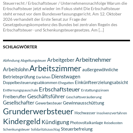
Steuerrecht / Erbschaftsteuer / Unternehmensnachfolge Warum die
Erbschaftsteuer jetzt wieder im Fokus steht Die Erbschaftsteuer
steht erneut vor dem Bundesverfassungsgericht. Am 12. Oktober
2026 verhandelt der Erste Senat zur Frage der
Gesetzgebungskompetenz des Bundes bei zentralen Regeln des
Erbschaftsteuer- und Schenkungsteuergesetzes. Am […]
SCHLAGWÖRTER
Arbeitnehmer
Arbeitgeber
Abfindung
Abgeltungsteuer
Arbeitszimmer
Arbeitslohn
außergewöhnliche
Dienstwagen
Betriebsprüfung
Darlehen
Einkünfteerzielungsabsicht
Doppelbesteuerungsabkommen
Ehegatten
Erbschaftsteuer
Entfernungspauschale
Erstattungszinsen
Geschäftsführer
Freiberufler
Geschäftsveräußerung
Gesellschafter
Gewinnausschüttung
Gewerbesteuer
Grunderwerbsteuer
Hochwasser
Insolvenzverfahren
Kindergeld
Kündigung
Photovoltaikanlage
Reisekosten
Steuerbefreiung
Schenkungsteuer
Solidaritätszuschlag