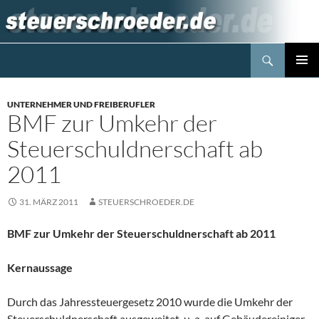
Zum
Inhalt
springen
Suchen
Steuerblog www.steuerschroeder.de
PRIMÄR
MENÜ
UNTERNEHMER UND FREIBERUFLER
BMF zur Umkehr der
Steuerschuldnerschaft ab
2011
31. MÄRZ 2011
STEUERSCHROEDER.DE
BMF zur Umkehr der Steuerschuldnerschaft ab 2011
Kernaussage
Durch das Jahressteuergesetz 2010 wurde die Umkehr der
Steuerschuldnerschaft ausgeweitet, u. a. auf Gebäudereiniger