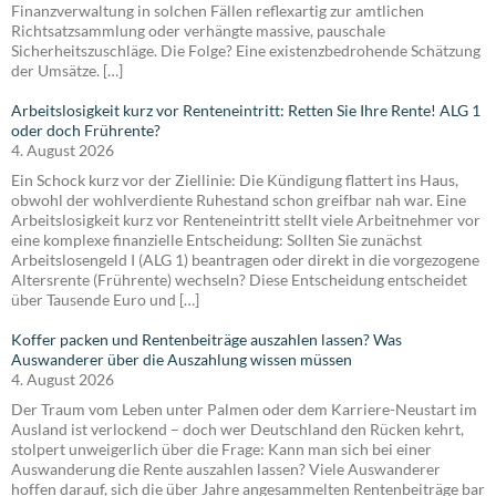
Finanzverwaltung in solchen Fällen reflexartig zur amtlichen
Richtsatzsammlung oder verhängte massive, pauschale
Sicherheitszuschläge. Die Folge? Eine existenzbedrohende Schätzung
der Umsätze. […]
Arbeitslosigkeit kurz vor Renteneintritt: Retten Sie Ihre Rente! ALG 1
oder doch Frührente?
4. August 2026
Ein Schock kurz vor der Ziellinie: Die Kündigung flattert ins Haus,
obwohl der wohlverdiente Ruhestand schon greifbar nah war. Eine
Arbeitslosigkeit kurz vor Renteneintritt stellt viele Arbeitnehmer vor
eine komplexe finanzielle Entscheidung: Sollten Sie zunächst
Arbeitslosengeld I (ALG 1) beantragen oder direkt in die vorgezogene
Altersrente (Frührente) wechseln? Diese Entscheidung entscheidet
über Tausende Euro und […]
Koffer packen und Rentenbeiträge auszahlen lassen? Was
Auswanderer über die Auszahlung wissen müssen
4. August 2026
Der Traum vom Leben unter Palmen oder dem Karriere-Neustart im
Ausland ist verlockend – doch wer Deutschland den Rücken kehrt,
stolpert unweigerlich über die Frage: Kann man sich bei einer
Auswanderung die Rente auszahlen lassen? Viele Auswanderer
hoffen darauf, sich die über Jahre angesammelten Rentenbeiträge bar