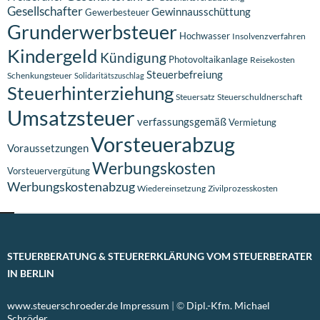
Gesellschafter
Gewinnausschüttung
Gewerbesteuer
Grunderwerbsteuer
Hochwasser
Insolvenzverfahren
Kindergeld
Kündigung
Photovoltaikanlage
Reisekosten
Steuerbefreiung
Schenkungsteuer
Solidaritätszuschlag
Steuerhinterziehung
Steuersatz
Steuerschuldnerschaft
Umsatzsteuer
verfassungsgemäß
Vermietung
Vorsteuerabzug
Voraussetzungen
Werbungskosten
Vorsteuervergütung
Werbungskostenabzug
Wiedereinsetzung
Zivilprozesskosten
STEUERBERATUNG & STEUERERKLÄRUNG VOM STEUERBERATER
IN BERLIN
www.steuerschroeder.de
Impressum
| ©
Dipl.-Kfm. Michael
Schröder,