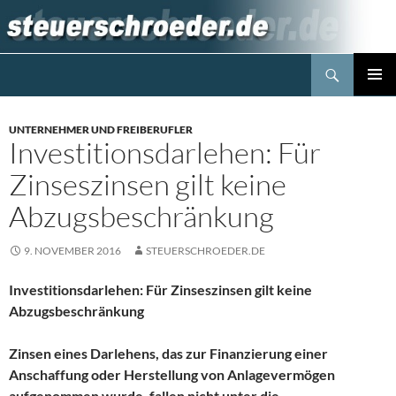
Zum
Inhalt
springen
Suchen
Steuerblog www.steuerschroeder.de
PRIMÄR
MENÜ
UNTERNEHMER UND FREIBERUFLER
Investitionsdarlehen: Für
Zinseszinsen gilt keine
Abzugsbeschränkung
9. NOVEMBER 2016
STEUERSCHROEDER.DE
Investitionsdarlehen: Für Zinseszinsen gilt keine
Abzugsbeschränkung
Zinsen eines Darlehens, das zur Finanzierung einer
Anschaffung oder Herstellung von Anlagevermögen
aufgenommen wurde, fallen nicht unter die