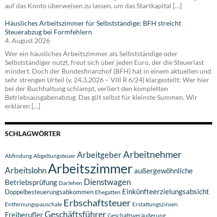
auf das Konto überweisen zu lassen, um das Startkapital […]
Häusliches Arbeitszimmer für Selbstständige: BFH streicht
Steuerabzug bei Formfehlern
4. August 2026
Wer ein häusliches Arbeitszimmer als Selbstständige oder
Selbstständiger nutzt, freut sich über jeden Euro, der die Steuerlast
mindert. Doch der Bundesfinanzhof (BFH) hat in einem aktuellen und
sehr strengen Urteil (v. 24.3.2026 – VIII R 6/24) klargestellt: Wer hier
bei der Buchhaltung schlampt, verliert den kompletten
Betriebsausgabenabzug. Das gilt selbst für kleinste Summen. Wir
erklären […]
SCHLAGWÖRTER
Arbeitnehmer
Arbeitgeber
Abfindung
Abgeltungsteuer
Arbeitszimmer
Arbeitslohn
außergewöhnliche
Dienstwagen
Betriebsprüfung
Darlehen
Einkünfteerzielungsabsicht
Doppelbesteuerungsabkommen
Ehegatten
Erbschaftsteuer
Entfernungspauschale
Erstattungszinsen
Geschäftsführer
Freiberufler
Geschäftsveräußerung