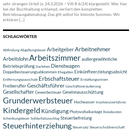
sehr strengen Urteil (v. 24.3.2026 – VIII R 6/24) klargestellt: Wer hier
bei der Buchhaltung schlampt, verliert den kompletten
Betriebsausgabenabzug. Das gilt selbst für kleinste Summen. Wir
erklären […]
SCHLAGWÖRTER
Arbeitnehmer
Arbeitgeber
Abfindung
Abgeltungsteuer
Arbeitszimmer
Arbeitslohn
außergewöhnliche
Dienstwagen
Betriebsprüfung
Darlehen
Einkünfteerzielungsabsicht
Doppelbesteuerungsabkommen
Ehegatten
Erbschaftsteuer
Entfernungspauschale
Erstattungszinsen
Geschäftsführer
Freiberufler
Geschäftsveräußerung
Gesellschafter
Gewinnausschüttung
Gewerbesteuer
Grunderwerbsteuer
Hochwasser
Insolvenzverfahren
Kindergeld
Kündigung
Photovoltaikanlage
Reisekosten
Steuerbefreiung
Schenkungsteuer
Solidaritätszuschlag
Steuerhinterziehung
Steuersatz
Steuerschuldnerschaft