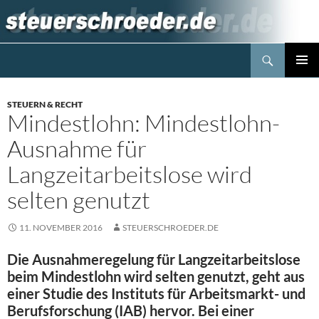
Zum
Inhalt
springen
Suchen
Steuerblog www.steuerschroeder.de
PRIMÄR
MENÜ
STEUERN & RECHT
Mindestlohn: Mindestlohn-
Ausnahme für
Langzeitarbeitslose wird
selten genutzt
11. NOVEMBER 2016
STEUERSCHROEDER.DE
Die Ausnahmeregelung für Langzeitarbeitslose
beim Mindestlohn wird selten genutzt, geht aus
einer Studie des Instituts für Arbeitsmarkt- und
Berufsforschung (IAB) hervor. Bei einer