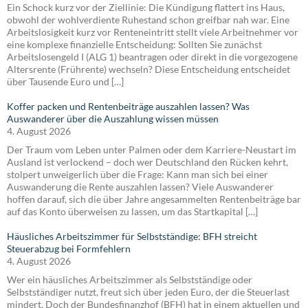
Ein Schock kurz vor der Ziellinie: Die Kündigung flattert ins Haus,
obwohl der wohlverdiente Ruhestand schon greifbar nah war. Eine
Arbeitslosigkeit kurz vor Renteneintritt stellt viele Arbeitnehmer vor
eine komplexe finanzielle Entscheidung: Sollten Sie zunächst
Arbeitslosengeld I (ALG 1) beantragen oder direkt in die vorgezogene
Altersrente (Frührente) wechseln? Diese Entscheidung entscheidet
über Tausende Euro und […]
Koffer packen und Rentenbeiträge auszahlen lassen? Was
Auswanderer über die Auszahlung wissen müssen
4. August 2026
Der Traum vom Leben unter Palmen oder dem Karriere-Neustart im
Ausland ist verlockend – doch wer Deutschland den Rücken kehrt,
stolpert unweigerlich über die Frage: Kann man sich bei einer
Auswanderung die Rente auszahlen lassen? Viele Auswanderer
hoffen darauf, sich die über Jahre angesammelten Rentenbeiträge bar
auf das Konto überweisen zu lassen, um das Startkapital […]
Häusliches Arbeitszimmer für Selbstständige: BFH streicht
Steuerabzug bei Formfehlern
4. August 2026
Wer ein häusliches Arbeitszimmer als Selbstständige oder
Selbstständiger nutzt, freut sich über jeden Euro, der die Steuerlast
mindert. Doch der Bundesfinanzhof (BFH) hat in einem aktuellen und