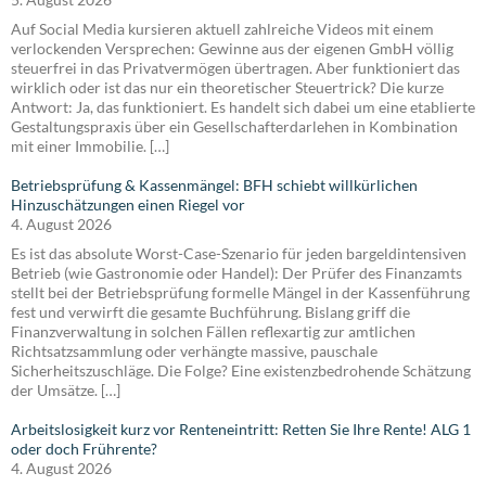
Auf Social Media kursieren aktuell zahlreiche Videos mit einem
verlockenden Versprechen: Gewinne aus der eigenen GmbH völlig
steuerfrei in das Privatvermögen übertragen. Aber funktioniert das
wirklich oder ist das nur ein theoretischer Steuertrick? Die kurze
Antwort: Ja, das funktioniert. Es handelt sich dabei um eine etablierte
Gestaltungspraxis über ein Gesellschafterdarlehen in Kombination
mit einer Immobilie. […]
Betriebsprüfung & Kassenmängel: BFH schiebt willkürlichen
Hinzuschätzungen einen Riegel vor
4. August 2026
Es ist das absolute Worst-Case-Szenario für jeden bargeldintensiven
Betrieb (wie Gastronomie oder Handel): Der Prüfer des Finanzamts
stellt bei der Betriebsprüfung formelle Mängel in der Kassenführung
fest und verwirft die gesamte Buchführung. Bislang griff die
Finanzverwaltung in solchen Fällen reflexartig zur amtlichen
Richtsatzsammlung oder verhängte massive, pauschale
Sicherheitszuschläge. Die Folge? Eine existenzbedrohende Schätzung
der Umsätze. […]
Arbeitslosigkeit kurz vor Renteneintritt: Retten Sie Ihre Rente! ALG 1
oder doch Frührente?
4. August 2026