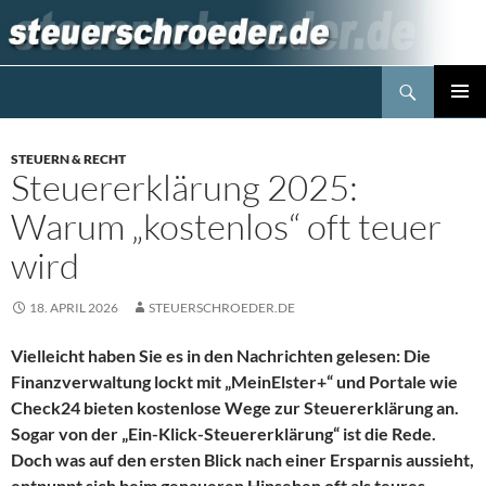
Zum
Inhalt
springen
Suchen
Steuerblog www.steuerschroeder.de
PRIMÄR
MENÜ
STEUERN & RECHT
Steuererklärung 2025:
Warum „kostenlos“ oft teuer
wird
18. APRIL 2026
STEUERSCHROEDER.DE
Vielleicht haben Sie es in den Nachrichten gelesen: Die
Finanzverwaltung lockt mit „MeinElster+“ und Portale wie
Check24 bieten kostenlose Wege zur Steuererklärung an.
Sogar von der „Ein-Klick-Steuererklärung“ ist die Rede.
Doch was auf den ersten Blick nach einer Ersparnis aussieht,
entpuppt sich beim genaueren Hinsehen oft als teures