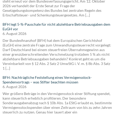
steht erneut vor dem Bundesverfassungsgericht. Am 12. Oktober
2026 verhandelt der Erste Senat zur Frage der
Gesetzgebungskompetenz des Bundes bei zentralen Regeln des
Erbschaftsteuer- und Schenkungsteuergesetzes. Am […]
BFH legt 5-%-Pauschale für nicht abziehbare Betriebsausgaben dem
EuGH vor
6. August 2026
Der Bundesfinanzhof (BFH) hat dem Europäischen Gerichtshof
(EuGH) eine zentrale Frage zum Umwandlungssteuerrecht vorgelegt:
Darf Deutschland bei einem steuerfreien Übernahmegewinn aus
einer grenzüberschreitenden Verschmelzung trotzdem 5 % als nicht
abziehbare Betriebsausgaben behandeln? Konkret geht es um die
Vereinbarkeit von § 12 Abs. 2 Satz 2 UmwStG i. V. m. § 8b Abs. 3 Satz
1 […]
BFH: Nachträgliche Feststellung eines Vermögensstock-
Spendenvortrags – was Stifter beachten müssen
6. August 2026
Wer größere Beträge in den Vermögensstock einer Stiftung spendet,
kann steuerlich erheblich profitieren. Der besondere
Sonderausgabenabzug nach § 10b Abs. 1a EStG erlaubt es, bestimmte
Vermögensstockspenden über einen Zeitraum von bis zu zehn Jahren
steuerlich zu nutzen. Genau hier lauert aber ein