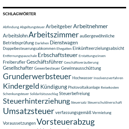
SCHLAGWÖRTER
Arbeitnehmer
Arbeitgeber
Abfindung
Abgeltungsteuer
Arbeitszimmer
Arbeitslohn
außergewöhnliche
Dienstwagen
Betriebsprüfung
Darlehen
Einkünfteerzielungsabsicht
Doppelbesteuerungsabkommen
Ehegatten
Erbschaftsteuer
Entfernungspauschale
Erstattungszinsen
Geschäftsführer
Freiberufler
Geschäftsveräußerung
Gesellschafter
Gewinnausschüttung
Gewerbesteuer
Grunderwerbsteuer
Hochwasser
Insolvenzverfahren
Kindergeld
Kündigung
Photovoltaikanlage
Reisekosten
Steuerbefreiung
Schenkungsteuer
Solidaritätszuschlag
Steuerhinterziehung
Steuersatz
Steuerschuldnerschaft
Umsatzsteuer
verfassungsgemäß
Vermietung
Vorsteuerabzug
Voraussetzungen