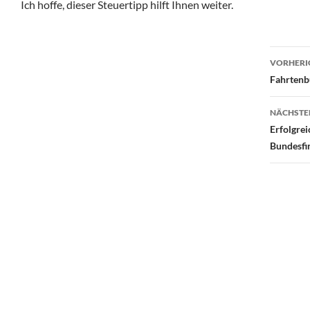
Ich hoffe, dieser Steuertipp hilft Ihnen weiter.
Beit
VORHERI
Fahrtenb
NÄCHSTE
Erfolgre
Bundesfi