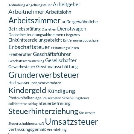
Arbeitgeber
Abfindung
Abgeltungsteuer
Arbeitnehmer
Arbeitslohn
Arbeitszimmer
außergewöhnliche
Dienstwagen
Betriebsprüfung
Darlehen
Doppelbesteuerungsabkommen
Ehegatten
Einkünfteerzielungsabsicht
Entfernungspauschale
Erbschaftsteuer
Erstattungszinsen
Geschäftsführer
Freiberufler
Gesellschafter
Geschäftsveräußerung
Gewinnausschüttung
Gewerbesteuer
Grunderwerbsteuer
Hochwasser
Insolvenzverfahren
Kindergeld
Kündigung
Photovoltaikanlage
Reisekosten
Schenkungsteuer
Steuerbefreiung
Solidaritätszuschlag
Steuerhinterziehung
Steuersatz
Umsatzsteuer
Steuerschuldnerschaft
verfassungsgemäß
Vermietung