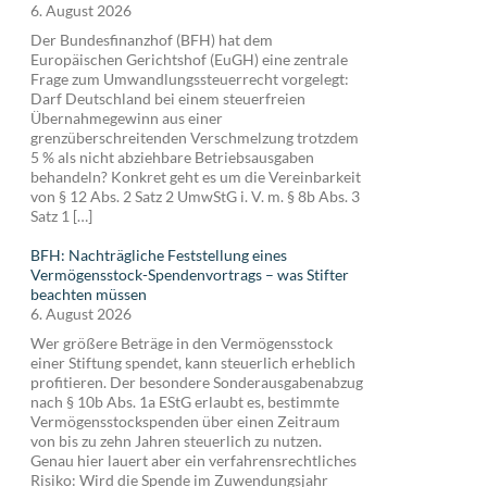
6. August 2026
Der Bundesfinanzhof (BFH) hat dem
Europäischen Gerichtshof (EuGH) eine zentrale
Frage zum Umwandlungssteuerrecht vorgelegt:
Darf Deutschland bei einem steuerfreien
Übernahmegewinn aus einer
grenzüberschreitenden Verschmelzung trotzdem
5 % als nicht abziehbare Betriebsausgaben
behandeln? Konkret geht es um die Vereinbarkeit
von § 12 Abs. 2 Satz 2 UmwStG i. V. m. § 8b Abs. 3
Satz 1 […]
BFH: Nachträgliche Feststellung eines
Vermögensstock-Spendenvortrags – was Stifter
beachten müssen
6. August 2026
Wer größere Beträge in den Vermögensstock
einer Stiftung spendet, kann steuerlich erheblich
profitieren. Der besondere Sonderausgabenabzug
nach § 10b Abs. 1a EStG erlaubt es, bestimmte
Vermögensstockspenden über einen Zeitraum
von bis zu zehn Jahren steuerlich zu nutzen.
Genau hier lauert aber ein verfahrensrechtliches
Risiko: Wird die Spende im Zuwendungsjahr