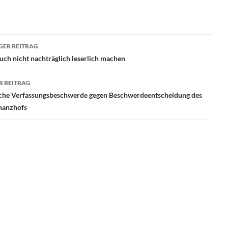
ragsnavigation
GER BEITRAG
uch nicht nachträglich leserlich machen
R BEITRAG
iche Verfassungsbeschwerde gegen Beschwerdeentscheidung des
nanzhofs