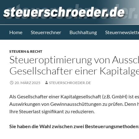
Zum
Inhalt
springen
Suchen
Steuerblog www.steuerschroeder.de
Home
Steuerrechner
Buchhaltung
Steuernewslett
Steuern &
Recht vom
STEUERN & RECHT
Steuerberater
Steueroptimierung von Aussc
M. Schröder
Berlin
Gesellschafter einer Kapitalge
20. MÄRZ 2025
STEUERSCHROEDER.DE
Als Gesellschafter einer Kapitalgesellschaft (z.B. GmbH) ist e
Auswirkungen von Gewinnausschüttungen zu prüfen. Denn hie
Ihre Steuerlast signifikant zu reduzieren.
Sie haben die Wahl zwischen zwei Besteuerungsmethoden