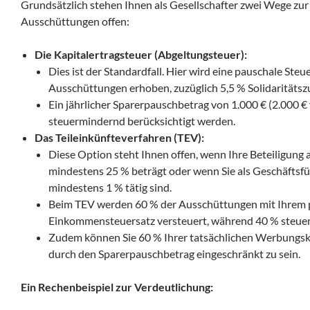
Grundsätzlich stehen Ihnen als Gesellschafter zwei Wege zur
Ausschüttungen offen:
Die Kapitalertragsteuer (Abgeltungsteuer):
Dies ist der Standardfall. Hier wird eine pauschale Steu
Ausschüttungen erhoben, zuzüglich 5,5 % Solidaritätsz
Ein jährlicher Sparerpauschbetrag von 1.000 € (2.000 €
steuermindernd berücksichtigt werden.
Das Teileinkünfteverfahren (TEV):
Diese Option steht Ihnen offen, wenn Ihre Beteiligung a
mindestens 25 % beträgt oder wenn Sie als Geschäftsfüh
mindestens 1 % tätig sind.
Beim TEV werden 60 % der Ausschüttungen mit Ihrem 
Einkommensteuersatz versteuert, während 40 % steuerf
Zudem können Sie 60 % Ihrer tatsächlichen Werbungs
durch den Sparerpauschbetrag eingeschränkt zu sein.
Ein Rechenbeispiel zur Verdeutlichung: